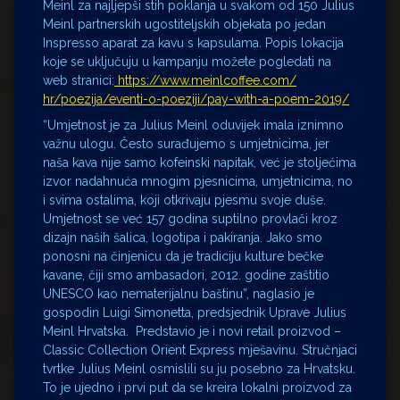
Meinl za najljepši stih poklanja u svakom od 150 Julius
Meinl partnerskih ugostiteljskih objekata po jedan
Inspresso aparat za kavu s kapsulama. Popis lokacija
koje se uključuju u kampanju možete pogledati na
web stranici:
https://www.meinlcoffee.com/
hr/poezija/eventi-o-poeziji/
pay-with-a-poem-2019/
“Umjetnost je za Julius Meinl oduvijek imala iznimno
važnu ulogu. Često surađujemo s umjetnicima, jer
naša kava nije samo kofeinski napitak, već je stoljećima
izvor nadahnuća mnogim pjesnicima, umjetnicima, no
i svima ostalima, koji otkrivaju pjesmu svoje duše.
Umjetnost se već 157 godina suptilno provlači kroz
dizajn naših šalica, logotipa i pakiranja. Jako smo
ponosni na činjenicu da je tradiciju kulture bečke
kavane, čiji smo ambasadori, 2012. godine zaštitio
UNESCO kao nematerijalnu baštinu”, naglasio je
gospodin Luigi Simonetta, predsjednik Uprave Julius
Meinl Hrvatska. Predstavio je i novi retail proizvod –
Classic Collection Orient Express mješavinu. Stručnjaci
tvrtke Julius Meinl osmislili su ju posebno za Hrvatsku.
To je ujedno i prvi put da se kreira lokalni proizvod za