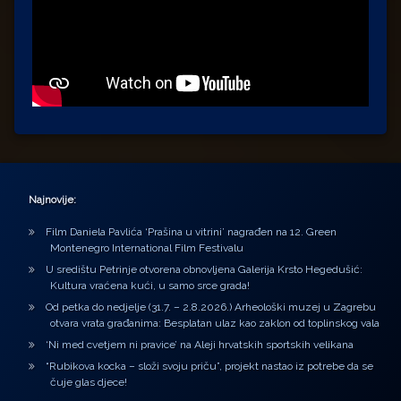
Najnovije:
Film Daniela Pavlića ‘Prašina u vitrini’ nagrađen na 12. Green
Montenegro International Film Festivalu
U središtu Petrinje otvorena obnovljena Galerija Krsto Hegedušić:
Kultura vraćena kući, u samo srce grada!
Od petka do nedjelje (31.7. – 2.8.2026.) Arheološki muzej u Zagrebu
otvara vrata građanima: Besplatan ulaz kao zaklon od toplinskog vala
‘Ni med cvetjem ni pravice’ na Aleji hrvatskih sportskih velikana
“Rubikova kocka – složi svoju priču”, projekt nastao iz potrebe da se
čuje glas djece!