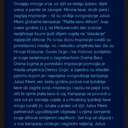
Osvajaju mnoga srca, uz njih se rađaju ljubavi, dijeli
sreća, a pamte se zauvijek. Mirisna kava, dodir pera i
zagrljaj inspiracije – nit su vodilja ovogodišnje Julius
Meinl globalne kampanje: “Platite kavu stihom”, koja
svake godine 21.3, na Međunarodni dan poezije
nadahnjuje tisuće ljudi diljem svijeta na “skladanje”
najljepših stihova. Po svoju dozu inspiracije svratili su
predstavnici medija, no i nekoliko umjetnika kao što su
Hrvoje Klobučar, Goran Grgić i Iva Visković podijelilo
je svoje nadahnuće u zagrebačkom Drama Baru.
Onima kojima je ponestalo inspiracije pomogla je
mlada umjetnica Deniss Grgić, a zajedno su skladali
pjesmu kojom je i najavljena ovogodišnja kampanja.
Julius Meinl već šestu godinu poziva sve ljubitelje
kave da zagrle svoju inspiraciju i ispišu na papir svoj
stih te njime plate kavu ili čaj. Kampanja se provodi u
više od 40 zemalja svijeta, a u Hrvatskoj ljubitelji kave
mogu svratiti 21. ožujka u jedan od 150 Julius Meinl
partnerskih ugostiteljskih objekata i u njima zamijeniti
svoje stihove omiljenim napitkom. Sve koji se uključe i
u ovu kampanju očekuje i nagradni natječaj. Julius