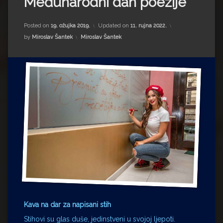
Međunarodni dan poezije
Impressum
Milenko Strižak
Drugi autori
Drugi autori
Posted on
19. ožujka 2019.
Updated on
11. rujna 2022.
Kategorije:
by
Miroslav Šantek
Miroslav Šantek
Matea Andrić
Ljiljana Lekanić-Kljaić
Željko Krznarić
Mario Lovreković
Miroslav Šantek
Kava na dar za napisani stih
Stihovi su glas duše, jedinstveni u svojoj ljepoti.