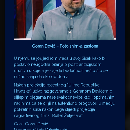
Goran Dević – Foto:snimka zaslona
U njemu se još jednom vraća u svoj Sisak kako bi
postavio neugodna pitanja o posttranzicijskom
društvu u kojem je svijetla budućnost nešto što se
nužno sanja daleko od doma.
Nakon projekcije recentnog “U ime Republike
Hrvatske” uživo razgovaramo s Goranom Devićem o
slijepim pjegama naše svakodnevice kao i optimalnim
načinima da se o njima autentično progovori u mediju
pokretnih slika nakon čega slijedi projekcija
nagrađivanog filma “Buffet Željezara”.
Gost: Goran Dević
Moderira: Višnja Vukašinović