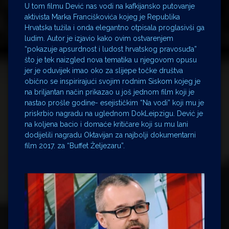
U tom filmu Dević nas vodi na kafkijansko putovanje
aktivista Marka Franciškovića kojeg je Republika
Hrvatska tužila i onda elegantno otpisala proglasivši ga
ludim. Autor je izjavio kako ovim ostvarenjem
“pokazuje apsurdnost i ludost hrvatskog pravosuđa”
što je tek naizgled nova tematika u njegovom opusu
jer je oduvijek imao oko za slijepe točke društva
obično se inspirirajući svojim rodnim Siskom kojeg je
na briljantan način prikazao u još jednom film koji je
nastao prošle godine- esejističkim “Na vodi” koji mu je
priskrbio nagradu na uglednom DokLeipzigu. Dević je
na koljena bacio i domaće kritičare koji su mu lani
dodijelili nagradu Oktavijan za najbolji dokumentarni
film 2017. za “Buffet Željezaru”.