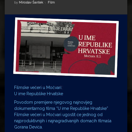
Impressum
Milenko Strižak
Kategorije:
by
Miroslav Šantek
Film
Drugi autori
Drugi autori
Matea Andrić
Ljiljana Lekanić-Kljaić
Željko Krznarić
Mario Lovreković
Miroslav Šantek
Filmske večeri u Močvari:
U ime Republike Hrvatske
Povodom premijere njegovog najnovijeg
dokumentarnog filma “U ime Republike Hrvatske”
Filmske večeri u Močvari ugostit će jednog od
najproduktivnijih i najnagrađivanijih domaćih filmaša
Gorana Devića.