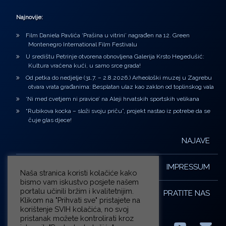
Najnovije:
Film Daniela Pavlića ‘Prašina u vitrini’ nagrađen na 12. Green
Montenegro International Film Festivalu
U središtu Petrinje otvorena obnovljena Galerija Krsto Hegedušić:
Kultura vraćena kući, u samo srce grada!
Od petka do nedjelje (31.7. – 2.8.2026.) Arheološki muzej u Zagrebu
otvara vrata građanima: Besplatan ulaz kao zaklon od toplinskog vala
‘Ni med cvetjem ni pravice’ na Aleji hrvatskih sportskih velikana
“Rubikova kocka – složi svoju priču”, projekt nastao iz potrebe da se
čuje glas djece!
NAJAVE
IMPRESSUM
Naša stranica koristi kolačiće kako
bismo vam iskustvo posjete našem
portalu učinili bržim i kvalitetnijim.
PRATITE NAS
Klikom na "Prihvati sve" pristajete na
korištenje SVIH kolačića, no svoj
pristanak možete kontrolirati kroz