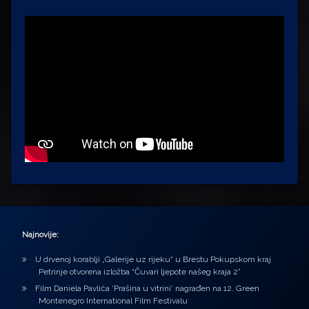
Najnovije:
U drvenoj korablji „Galerije uz rijeku“ u Brestu Pokupskom kraj
Petrinje otvorena izložba “Čuvari ljepote našeg kraja 2”
Film Daniela Pavlića ‘Prašina u vitrini’ nagrađen na 12. Green
Montenegro International Film Festivalu