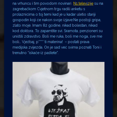
na vrhuncu i tim povodom novinari
N1 televizije
su na
zagrebačkom Cvjetnom trgu radili anketu s
prolaznicima o toj temi kad je u kadar uletio stariji
gospodin koji će nakon svoje izjave:Ne postoji gripa,
zlato moje. Imam 82 godine, nikad bolestan, nikad
kod doktora. To zapamtite svi. Sramota, penzioneri su
uništili zdravstvo. Boli me ruka, boli me noga, sve me
boli… Vježbaj, p**** ti materina! – postati prava
medijska zvijezda. On je sad već svima poznati Toni i
trenutno “iskače iz paštete”.