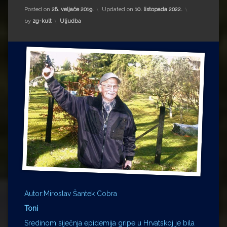
Impressum
Milenko Strižak
Posted on
28. veljače 2019.
Updated on
10. listopada 2022.
Kategorije:
by
zg-kult
Uljudba
Drugi autori
Drugi autori
Matea Andrić
Ljiljana Lekanić-Kljaić
Željko Krznarić
Mario Lovreković
Miroslav Šantek
Autor:Miroslav Šantek Cobra
Toni
Sredinom siječnja epidemija gripe u Hrvatskoj je bila