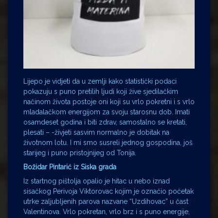
Lijepo je vidjeti da u zemlji kako statistički podaci
pokazuju s puno pretilih ljudi koji žive sjedilačkim
načinom života postoje oni koji su vrlo pokretni i s vrlo
mladalačkom energijom za svoju starosnu dob. Imati
osamdeset godina i biti zdrav, samostalno se kretati,
plesati – -živjeti sasvim normalno je dobitak na
životnom lotu. I mi smo susreli jednog gospodina, još
starijeg i puno pristojnijeg od Tonija.
Božidar Pintarić iz Siska grada
Iz startnog pištolja opalio je hitac u nebo iznad
sisačkog Perivoja Viktorovac kojim je označio početak
utrke zaljubljenih parova nazvane “Uzdihovac” u čast
Valentinova. Vrlo pokretan, vrlo brz i s puno energije,