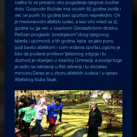
svatko bi se prevario oko pogađanja njegove životne
dobi. Gospodin Božidar ima visokih 85 godina života i
već se punih 70 godina bavi sportom neprekidno. On
je međunarodni atletski sudac, a kao vrlo mlad sa 15
godina su ga već u sisačkom Gimnastičkom društvu
Partizan proglasili “prednjakom”zbog njegovog
talenta i upornosti, a tih godina, kaže, se jako puno
ljudi bavilo atletikom i svim vrstama sporta.Logično je
bilo da postane profesor tjelesnog odgoja i tu
dužnost je obavljao u sisačkoj Gimnaziji, a poslije toga
je radio na rekreaciji u INA rafineriji i tu dočekao
mirovinu.Danas je u zboru atletskih sudaca i u upravi
Atletskog kluba Sisak.