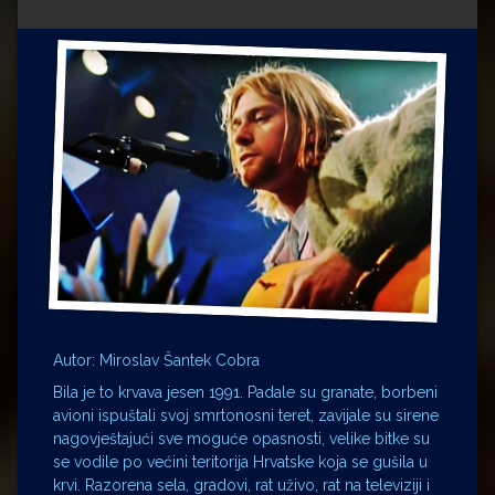
Impressum
Milenko Strižak
Drugi autori
Drugi autori
Matea Andrić
Ljiljana Lekanić-Kljaić
Željko Krznarić
Mario Lovreković
Miroslav Šantek
Autor: Miroslav Šantek Cobra
Bila je to krvava jesen 1991. Padale su granate, borbeni
avioni ispuštali svoj smrtonosni teret, zavijale su sirene
nagovještajući sve moguće opasnosti, velike bitke su
se vodile po većini teritorija Hrvatske koja se gušila u
krvi. Razorena sela, gradovi, rat uživo, rat na televiziji i