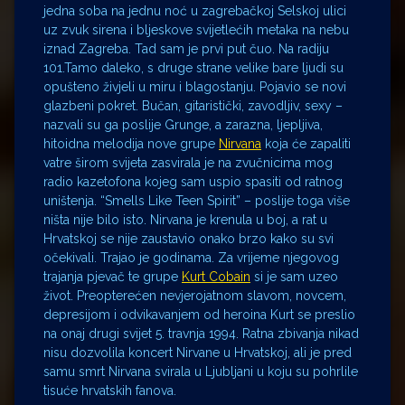
jedna soba na jednu noć u zagrebačkoj Selskoj ulici
uz zvuk sirena i bljeskove svijetlećih metaka na nebu
iznad Zagreba. Tad sam je prvi put čuo. Na radiju
101.Tamo daleko, s druge strane velike bare ljudi su
opušteno živjeli u miru i blagostanju. Pojavio se novi
glazbeni pokret. Bučan, gitaristički, zavodljiv, sexy –
nazvali su ga poslije Grunge, a zarazna, ljepljiva,
hitoidna melodija nove grupe
Nirvana
koja će zapaliti
vatre širom svijeta zasvirala je na zvučnicima mog
radio kazetofona kojeg sam uspio spasiti od ratnog
uništenja. “Smells Like Teen Spirit” – poslije toga više
ništa nije bilo isto. Nirvana je krenula u boj, a rat u
Hrvatskoj se nije zaustavio onako brzo kako su svi
očekivali. Trajao je godinama. Za vrijeme njegovog
trajanja pjevač te grupe
Kurt Cobain
si je sam uzeo
život. Preopterećen nevjerojatnom slavom, novcem,
depresijom i odvikavanjem od heroina Kurt se preslio
na onaj drugi svijet 5. travnja 1994. Ratna zbivanja nikad
nisu dozvolila koncert Nirvane u Hrvatskoj, ali je pred
samu smrt Nirvana svirala u Ljubljani u koju su pohrlile
tisuće hrvatskih fanova.