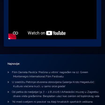
Najnovije:
Film Daniela Pavlića ‘Prašina u vitrini’ nagrađen na 12. Green
Montenegro International Film Festivalu
U središtu Petrinje otvorena obnovljena Galerija Krsto Hegedušić:
Kultura vraćena kući, u samo srce grada!
Od petka do nedjelje (31.7. – 2.8.2026.) Arheološki muzej u Zagrebu
otvara vrata građanima: Besplatan ulaz kao zaklon od toplinskog vala
‘Ni med cvetjem ni pravice’ na Aleji hrvatskih sportskih velikana