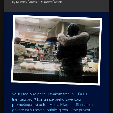
Impressum
Milenko Strižak
Kategorije:
by
Miroslav Šantek
Miroslav Šantek
Drugi autori
Drugi autori
Matea Andrić
Ljiljana Lekanić-Kljaić
Željko Krznarić
Mario Lovreković
Miroslav Šantek
Velik grad piše priče u svakom trenutku. Pa i u
tramvaju broj 7 koji gmiže preko Save koju
premošćuje sivi beton Mosta Mladosti. Stari zapisi
govore da su nekad putnici gledali kroz prozor