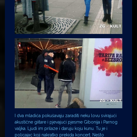
I dva mladića pokušavaju zaraditi neku lovu svirajući
akustične giitare i pjevajući pjesme Gibonija i Parnog
valjka. Ljudi im prilaze i daruju koju kunu. Tu je i
policajac koji nakratko prekida koncert. Nešto