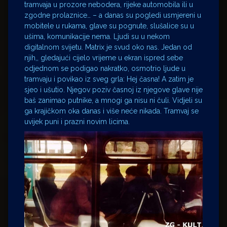
tramvaja u prozore nebodera, rijeke automobila ili u
zgodne prolaznice… – a danas su pogledi usmjereni u
mobitele u rukama, glave su pognute, slušalice su u
ušima, komunikacije nema. Ljudi su u nekom
digitalnom svijetu. Matrix je svud oko nas. Jedan od
njih,, gledajući cijelo vrijeme u ekran ispred sebe
odjednom se podigao nakratko, osmotrio ljude u
tramvaju i povikao iz sveg grla: Hej časna! A zatim je
sjeo i ušutio. Njegov poziv časnoj iz njegove glave nije
baš zanimao putnike, a mnogi ga nisu ni čuli. Vidjeli su
ga krajičkom oka danas i više neće nikada. Tramvaj se
uvijek puni i prazni novim licima.