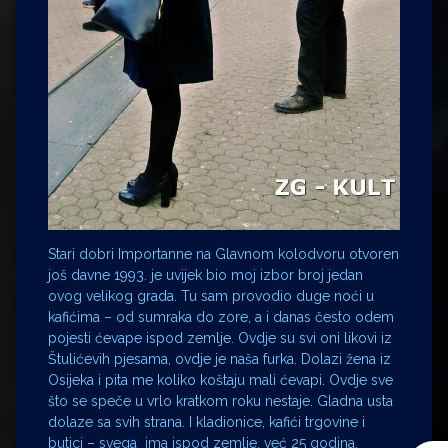
Stari dobri Importanne na Glavnom kolodvoru otvoren
još davne 1993. je uvijek bio moj izbor broj jedan
ovog velikog grada. Tu sam provodio duge noći u
kafićima – od sumraka do zore, a i danas često odem
pojesti ćevape ispod zemlje. Ovdje su svi oni likovi iz
Štulićevih pjesama, ovdje je naša furka. Dolazi žena iz
Osijeka i pita me koliko koštaju mali ćevapi. Ovdje sve
što se speče u vrlo kratkom roku nestaje. Gladna usta
dolaze sa svih strana. I kladionice, kafići trgovine i
butici – svega ima ispod zemlje, već 25 godina.