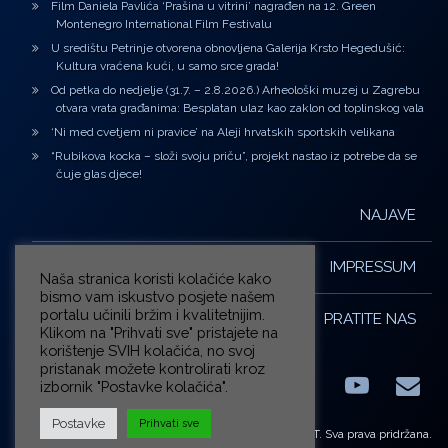
Film Daniela Pavlića ‘Prašina u vitrini’ nagrađen na 12. Green
Montenegro International Film Festivalu
U središtu Petrinje otvorena obnovljena Galerija Krsto Hegedušić:
Kultura vraćena kući, u samo srce grada!
Od petka do nedjelje (31.7. – 2.8.2026.) Arheološki muzej u Zagrebu
otvara vrata građanima: Besplatan ulaz kao zaklon od toplinskog vala
‘Ni med cvetjem ni pravice’ na Aleji hrvatskih sportskih velikana
“Rubikova kocka – složi svoju priču”, projekt nastao iz potrebe da se
čuje glas djece!
NAJAVE
IMPRESSUM
Naša stranica koristi kolačiće kako
bismo vam iskustvo posjete našem
portalu učinili bržim i kvalitetnijim.
PRATITE NAS
Klikom na "Prihvati sve" pristajete na
korištenje SVIH kolačića, no svoj
pristanak možete kontrolirati kroz
izbornik "Postavke kolačića".
Facebook
LinkedIn
YouTub
E-m
X.com
Postavke
Prihvati sve
© ZG-KULT. Sva prava pridržana.