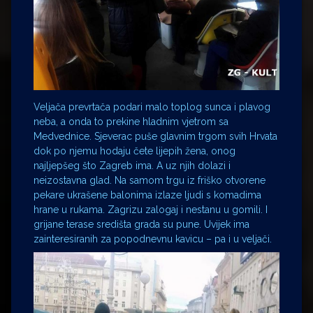
Veljača prevrtača podari malo toplog sunca i plavog
neba, a onda to prekine hladnim vjetrom sa
Medvednice. Sjeverac puše glavnim trgom svih Hrvata
dok po njemu hodaju čete lijepih žena, onog
najljepšeg što Zagreb ima. A uz njih dolazi i
neizostavna glad. Na samom trgu iz friško otvorene
pekare ukrašene balonima izlaze ljudi s komadima
hrane u rukama. Zagrizu zalogaj i nestanu u gomili. I
grijane terase središta grada su pune. Uvijek ima
zainteresiranih za popodnevnu kavicu – pa i u veljači.