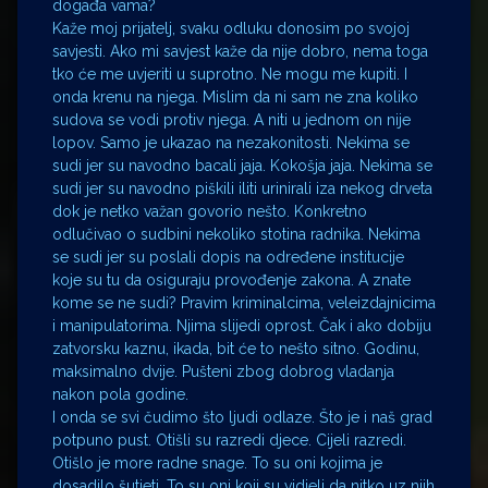
događa vama?
Kaže moj prijatelj, svaku odluku donosim po svojoj
savjesti. Ako mi savjest kaže da nije dobro, nema toga
tko će me uvjeriti u suprotno. Ne mogu me kupiti. I
onda krenu na njega. Mislim da ni sam ne zna koliko
sudova se vodi protiv njega. A niti u jednom on nije
lopov. Samo je ukazao na nezakonitosti. Nekima se
sudi jer su navodno bacali jaja. Kokošja jaja. Nekima se
sudi jer su navodno piškili iliti urinirali iza nekog drveta
dok je netko važan govorio nešto. Konkretno
odlučivao o sudbini nekoliko stotina radnika. Nekima
se sudi jer su poslali dopis na određene institucije
koje su tu da osiguraju provođenje zakona. A znate
kome se ne sudi? Pravim kriminalcima, veleizdajnicima
i manipulatorima. Njima slijedi oprost. Čak i ako dobiju
zatvorsku kaznu, ikada, bit će to nešto sitno. Godinu,
maksimalno dvije. Pušteni zbog dobrog vladanja
nakon pola godine.
I onda se svi čudimo što ljudi odlaze. Što je i naš grad
potpuno pust. Otišli su razredi djece. Cijeli razredi.
Otišlo je more radne snage. To su oni kojima je
dosadilo šutjeti. To su oni koji su vidjeli da nitko uz njih