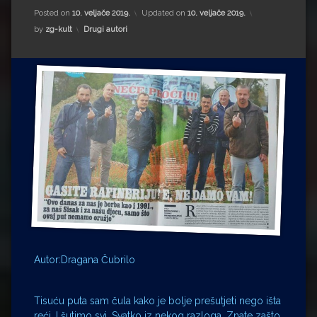
Impressum
Milenko Strižak
Posted on
10. veljače 2019.
Updated on
10. veljače 2019.
Kategorije:
by
zg-kult
Drugi autori
Drugi autori
Drugi autori
Matea Andrić
Ljiljana Lekanić-Kljaić
Željko Krznarić
Mario Lovreković
Miroslav Šantek
Autor:Dragana Čubrilo
Tisuću puta sam čula kako je bolje prešutjeti nego išta
reći. I šutimo svi. Svatko iz nekog razloga. Znate zašto