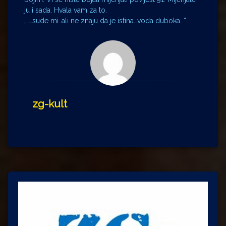
ju i sada. Hvala vam za to.
„ …sude mi..ali ne znaju da je istina…voda duboka…“
zg-kult