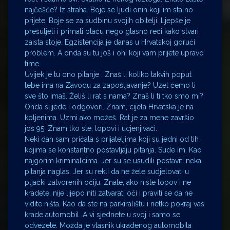
najčešće? Iz straha. Boje se ljudi onih koji im stalno
prijete. Boje se za sudbinu svojih obitelji. Ljepše je
prešutjeti i primati plaću nego glasno reći kako stvari
zaista stoje. Egzistencija je danas u Hrvatskoj gorući
problem. A onda su tu još i oni koji vam prijete upravo
time.
Uvijek je tu ono pitanje : Znaš li koliko takvih poput
tebe ima na Zavodu za zapošljavanje? Uzet ćemo ti
sve što imaš. Želiš li rat s nama? Znaš li ti tko smo mi?
Onda slijede i odgovori. Znam, cijela Hrvatska je na
koljenima. Uzmi ako možeš. Rat je za mene završio
još 95. Znam tko ste, lopovi i ucjenjivači.
Neki dan sam pričala s prijateljima koji su jedni od tih
kojima se konstantno postavljaju pitanja. Sude im. Kao
najgorim kriminalcima. Jer su se usudili postaviti neka
pitanja naglas. Jer su rekli da ne žele sudjelovati u
pljački zatvorenih očiju. Znate, ako niste lopov i ne
kradete, nije lijepo niti zatvarati oči i praviti se da ne
vidite ništa. Kao da ste na parkiralištu i netko pokraj vas
krade automobil. A vi sjednete u svoj i samo se
odvezete. Možda je vlasnik ukradenog automobila