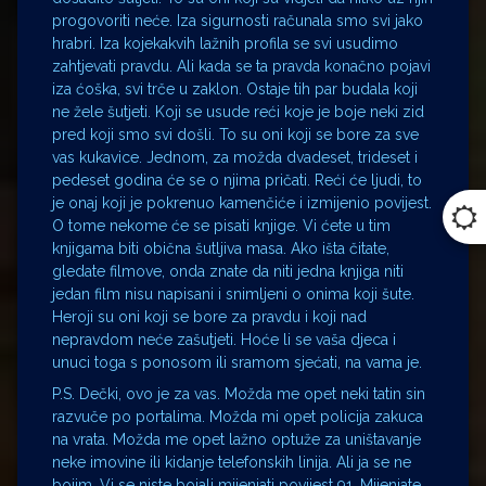
progovoriti neće. Iza sigurnosti računala smo svi jako
hrabri. Iza kojekakvih lažnih profila se svi usudimo
zahtjevati pravdu. Ali kada se ta pravda konačno pojavi
iza ćoška, svi trče u zaklon. Ostaje tih par budala koji
ne žele šutjeti. Koji se usude reći koje je boje neki zid
pred koji smo svi došli. To su oni koji se bore za sve
vas kukavice. Jednom, za možda dvadeset, trideset i
pedeset godina će se o njima pričati. Reći će ljudi, to
je onaj koji je pokrenuo kamenčiće i izmijenio povijest.
O tome nekome će se pisati knjige. Vi ćete u tim
knjigama biti obična šutljiva masa. Ako išta čitate,
gledate filmove, onda znate da niti jedna knjiga niti
jedan film nisu napisani i snimljeni o onima koji šute.
Heroji su oni koji se bore za pravdu i koji nad
nepravdom neće zašutjeti. Hoće li se vaša djeca i
unuci toga s ponosom ili sramom sjećati, na vama je.
P.S. Dečki, ovo je za vas. Možda me opet neki tatin sin
razvuče po portalima. Možda mi opet policija zakuca
na vrata. Možda me opet lažno optuže za uništavanje
neke imovine ili kidanje telefonskih linija. Ali ja se ne
bojim. Vi se niste bojali mijenjati povijest 91. Mijenjate