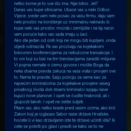
netko kome je to sve što ima. Nije bitno. Jel?
Danas vas kupe sitnicama. Ubace vas u neki Odbor,
Vijeće, srede vam neki posao za vašu firmu, daju vam
neki prostor na korištenje uz minimalnu naknadu ili
kupe neki vaš prostor, možda i zemljište i na taj način
vam poruče kako vas sada imaju u šaci.
Ako ste jedan od onih koji ne mogu biti kupljeni, onda
slijedi odmazda. Pa vas prozivaju na kojekakvim
tiskovnim konferencijama za nebulozne transakcije. I
to oni koji su baš na tim transkacijama zaradili milijune.
Vi pojma nemate o čemu govore i molite Boga da
neka stvarna pravda zakuca na vaša vrata i provjeri sve
to. Nema te pravde. Šalju policiju za vama kao za
najvećim kriminalcima za kojekakve provjere vašeg
privatnog života dok stvarni kriminalci ispijaju kave
kujući nove planove. I opet se čudite hrabrosti, ali i
gluposti takvih. I opet ne želite šutjeti.
Pitam vas, ako netko krade pred vašim očima, ako krši
Zakon koji je izglasao Sabor naše države Hrvatske,
hoćete li vi kao državljanin iste te države učiniti išta? Ili
ćete se pokriti po glavi i praviti se kako se to ne