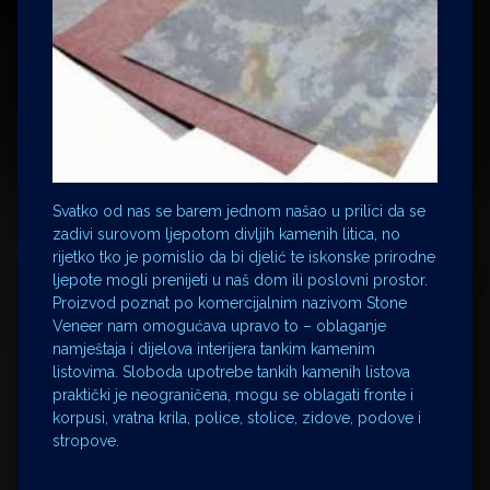
Svatko od nas se barem jednom našao u prilici da se
zadivi surovom ljepotom divljih kamenih litica, no
rijetko tko je pomislio da bi djelić te iskonske prirodne
ljepote mogli prenijeti u naš dom ili poslovni prostor.
Proizvod poznat po komercijalnim nazivom Stone
Veneer nam omogućava upravo to – oblaganje
namještaja i dijelova interijera tankim kamenim
listovima. Sloboda upotrebe tankih kamenih listova
praktički je neograničena, mogu se oblagati fronte i
korpusi, vratna krila, police, stolice, zidove, podove i
stropove.