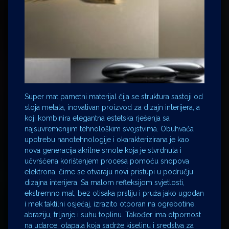
Super mat pametni materijal čija se struktura sastoji od
sloja metala, inovativan proizvod za dizajn interijera, a
koji kombinira elegantna estetska rješenja sa
najsuvremenijim tehnološkim svojstvima. Obuhvaća
upotrebu nanotehnologije i okarakterizirana je kao
nova generacija akrilne smole koja je stvrdnuta i
učvršćena korištenjem procesa pomoću snopova
elektrona, čime se otvaraju novi pristupi u području
dizajna interijera. Sa malom refleksijom svjetlosti,
ekstremno mat, bez otisaka prstiju i pruža jako ugodan
i mek taktilni osjećaj, izrazito otporan na ogrebotine,
abraziju, trljanje i suhu toplinu. Također ima otpornost
na udarce, otapala koja sadrže kiselinu i sredstva za