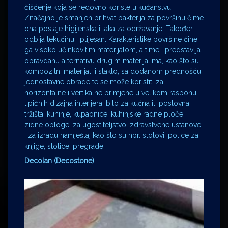
čišćenje koja se redovno koriste u kućanstvu.
Značajno je smanjen prihvat bakterija za površinu čime
ona postaje higijenska i laka za održavanje. Također
odbija tekućinu i plijesan. Karakteristike površine čine
ga visoko učinkovitim materijalom, a time i predstavlja
opravdanu alternativu drugim materijalima, kao što su
kompozitni materijali i staklo, sa dodanom prednošću
jednostavne obrade te se može koristiti za
horizontalne i vertikalne primjene u velikom rasponu
tipičnih dizajna interijera, bilo za kućna ili poslovna
tržišta: kuhinje, kupaonice, kuhinjske radne ploče,
zidne obloge; za ugostiteljstvo, zdravstvene ustanove,
i za izradu namještaj kao što su npr. stolovi, police za
knjige, stolice, pregrade…
Decolan (Decostone)