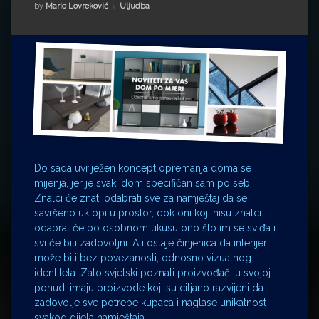
Impressum
Milenko Strižak
Kategorije:
by
Mario Lovreković
Uljudba
Drugi autori
Drugi autori
Matea Andrić
Ljiljana Lekanić-Kljaić
Željko Krznarić
Do sada uvriježen koncept opremanja doma se
Mario Lovreković
mijenja, jer je svaki dom specifičan sam po sebi.
Znalci će znati odabrati sve za namještaj da se
Miroslav Šantek
savršeno uklopi u prostor, dok oni koji nisu znalci
odabrat će po osobnom ukusu ono što im se sviđa i
svi će biti zadovoljni. Ali ostaje činjenica da interijer
može biti bez povezanosti, odnosno vizualnog
identiteta. Zato svjetski poznati proizvođači u svojoj
ponudi imaju proizvode koji su ciljano razvijeni da
zadovolje sve potrebe kupaca i naglase unikatnost
svakog dijela namještaja.