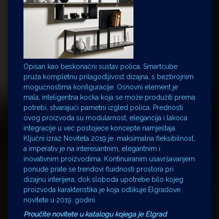
Opisan kao beskonačni sustav polica, Smartcube
pruža kompletnu prilagodljivost dizajna, s bezbrojnim
mogućnostima konfiguracije. Osnovni element je
mala, inteligentna kocka koja se može produžiti prema
potrebi, stvarajući pametni izgled polica. Prednosti
ovog proizvoda su modularnost, elegancija i lakoća
integracije u već postojeće koncepte namještaja.
Ključni izraz Noviteta 2019 je. maksimalna fleksibilnost,
a imperativ je na interesantnim, elegantnim i
inovativnim proizvodima. Kontinuiranim usavršavanjem
ponude prate se trendovi fluidnosti prostora pri
dizajnu interijera, dok sloboda upotrebe bilo kojeg
proizvoda karakteristika je koja odlikuje Elgradove
novitete u 2019. godini.
Proučite novitete u katalogu kojega je Elgrad