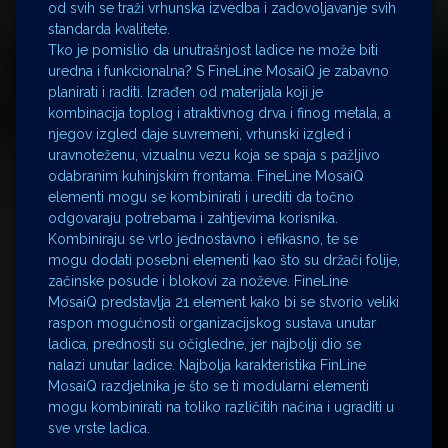
od svih se traži vrhunska izvedba i zadovoljavanje svih
standarda kvalitete.
Tko je pomislio da unutrašnjost ladice ne može biti
uredna i funkcionalna? S FineLine MosaiQ je zabavno
planirati i raditi. Izrađen od materijala koji je
kombinacija toplog i atraktivnog drva i finog metala, a
njegov izgled daje suvremeni, vrhunski izgled i
uravnoteženu, vizualnu vezu koja se spaja s pažljivo
odabranim kuhinjskim frontama. FineLine MosaiQ
elementi mogu se kombinirati i urediti da točno
odgovaraju potrebama i zahtjevima korisnika.
Kombiniraju se vrlo jednostavno i efikasno, te se
mogu dodati posebni elementi kao što su držači folije,
začinske posude i blokovi za noževe. FineLine
MosaiQ predstavlja 21 element kako bi se stvorio veliki
raspon mogućnosti organizacijskog sustava unutar
ladica, prednosti su očigledne, jer najbolji dio se
nalazi unutar ladice. Najbolja karakteristika FinLine
MosaiQ razdjelnika je što se ti modularni elementi
mogu kombinirati na toliko različitih načina i ugraditi u
sve vrste ladica.