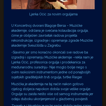
Ljerka Očić za novim orguljama
U Koncertnoj dvorani Blagoje Bersa – Muzičke
akademije, održana je svečana kolaudacijia orgulja,
čime je obilježen završetak radova projekta
rekonstrukcije, izgradnje i opremanja zgrade Muzičke
akademije Sveučilišta u Zagrebu.
-Slavimo jer smo konačno okončali sve radove ba
izgradnji i opremanju Muzičke akdemije –rekla nam je
Ljerka Očić, profesorica orgulja i prodekanica za
međunarodnu suradnju- Nije moglo bolje nego s
ovim raskošnim instrumentom jedne od ponajboljih
svjetskih graditeljskih trvti orgulja, tvrtke Rieger.
Muzička je akademija na taj način nakon gotovo
cijelog stoljeća napokon dobila svoje velike orgulje.
Orgulje su zaista nešto više od samog instrumenta jer
odaju duboku ukorijenjenost u glazbenoj povijesti.
Zagreb a i Hrvatska je na taj način dobila jedan sjajan