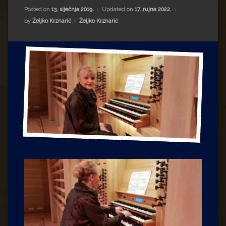
Impressum
Milenko Strižak
Posted on
13. siječnja 2019.
Updated on
17. rujna 2022.
Kategorije:
by
Željko Krznarić
Željko Krznarić
Drugi autori
Drugi autori
Matea Andrić
Ljiljana Lekanić-Kljaić
Željko Krznarić
Mario Lovreković
Miroslav Šantek