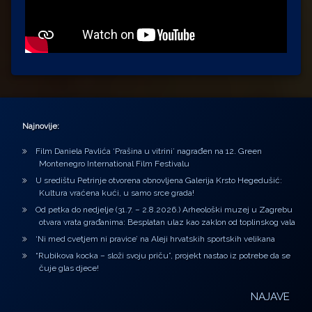
Najnovije:
Film Daniela Pavlića ‘Prašina u vitrini’ nagrađen na 12. Green
Montenegro International Film Festivalu
U središtu Petrinje otvorena obnovljena Galerija Krsto Hegedušić:
Kultura vraćena kući, u samo srce grada!
Od petka do nedjelje (31.7. – 2.8.2026.) Arheološki muzej u Zagrebu
otvara vrata građanima: Besplatan ulaz kao zaklon od toplinskog vala
‘Ni med cvetjem ni pravice’ na Aleji hrvatskih sportskih velikana
“Rubikova kocka – složi svoju priču”, projekt nastao iz potrebe da se
čuje glas djece!
NAJAVE