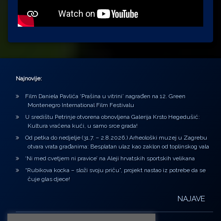
Najnovije:
Film Daniela Pavlića ‘Prašina u vitrini’ nagrađen na 12. Green
Montenegro International Film Festivalu
U središtu Petrinje otvorena obnovljena Galerija Krsto Hegedušić:
Kultura vraćena kući, u samo srce grada!
Od petka do nedjelje (31.7. – 2.8.2026.) Arheološki muzej u Zagrebu
otvara vrata građanima: Besplatan ulaz kao zaklon od toplinskog vala
‘Ni med cvetjem ni pravice’ na Aleji hrvatskih sportskih velikana
“Rubikova kocka – složi svoju priču”, projekt nastao iz potrebe da se
čuje glas djece!
NAJAVE