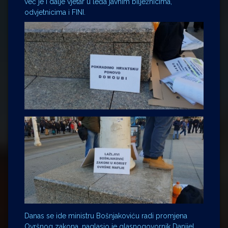
već je i dalje vjetar u leđa javnim bilježnicima,
odvjetnicima i FINI.
Danas se ide ministru Bošnjakoviću radi promjena
Ovršnog zakona, naglasio je glasnogovornik Danijel