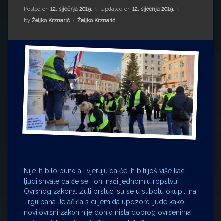
Impressum
Milenko Strižak
Posted on
12. siječnja 2019.
Updated on
12. siječnja 2019.
Kategorije:
by
Željko Krznarić
Željko Krznarić
Drugi autori
Drugi autori
Matea Andrić
Ljiljana Lekanić-Kljaić
Željko Krznarić
Mario Lovreković
Miroslav Šantek
Nije ih bilo puno ali vjeruju da će ih biti još više kad
ljudi shvate da će se i oni naći jednom u ropstvu
Ovršnog zakona. Žuti prsluci su se u subotu okupili na
Trgu bana Jelačića s ciljem da upozore ljude kako
novi ovršni zakon nije donio ništa dobrog ovršenima