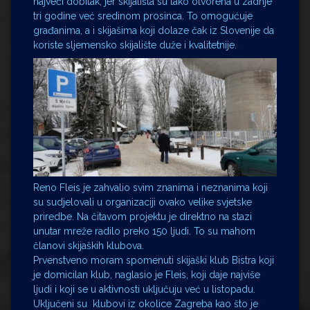
najveći dobitak, jer skijališta su tako otvorena u zadnje
tri godine već sredinom prosinca. To omogućuje
građanima, a i skijašima koji dolaze čak iz Slovenije da
koriste sljemensko skijalište duže i kvalitetnije.
Reno Fleis je zahvalio svim znanima i neznanima koji
su sudjelovali u organizaciji ovako velike svjetske
priredbe. Na čitavom projektu je direktno na stazi
unutar mreže radilo preko 150 ljudi. To su mahom
članovi skijaških klubova.
Prvenstveno moram spomenuti skijaški klub Bistra koji
je domicilan klub, naglasio je Fleis, koji daje najviše
ljudi i koji se u aktivnosti uključuju već u listopadu.
Uključeni su klubovi iz okolice Zagreba kao što je