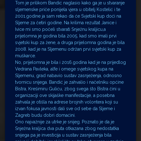
Tom je prilikom Bandić naglasio kako ga je u stvaranje
sljemenske priče ponijela vjera u obitelj Kostelić i te
2001.godine ja sam rekao da će Svjetski kup doći na
Sljeme za četiri godine. Na krilima rezultat Janice i
Ivice mi smo počeli stvarati Snježnu kraljicu,a
prijelomna je godina bila 2005. kad smo imali prvi
svjetski kup za žene, a druga prijelomna godina je bila
2008. kad je na Sljemenu održan prvi svjetski kup za
muškarce.
No, prijelomna je bila i 2016.godina kad je na prijedlog
Vedrana Pavleka, alfe i omege svjetskog kupa na
Sljemenu, grad nabavio sustav zasnježenja, odnosno
tvornicu snijega. Bandić je zahvalio i načelniku općine
Bistra, Krešimiru Guliću, zbog svega što Bistra čini u
organizaciji ove skijaške manifestacije, a posebna
zahvala je otišla na adrese brojnih volontera koji su
izvan fokusa javnosti dali sve od sebe da Sljeme i
Zagreb budu dobri domaćini.
Ono najvažnije za utrke je snijeg. Poznato je da je
Snježna kraljica dva puta otkazana zbog nedostatka
snijega pa je investicija u sustav zasnježenja bila