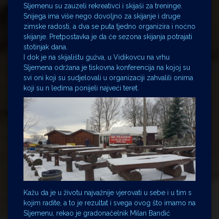
Sljemenu su zauzeli rekreativci i skijaši za treninge.
Snijega ima više nego dovoljno za skijanje i druge
zimske radosti, a dva se puta tjedno organizira i noćno
skijanje. Pretpostavka je da će sezona skijanja potrajati
stotinjak dana.
I dok je na skijalištu gužva, u Vidikovcu na vrhu
Sljemena održana je tiskovna konferencija na kojoj su
svi oni koji su sudjelovali u organizaciji zahvalili onima
koji su n leđima ponijeli najveći teret.
Kažu da je u životu najvažnije vjerovati u sebe i u tim s
kojim radite, a to je rezultat i svega ovog što imamo na
Sljemenu, rekao je gradonačelnik Milan Bandić