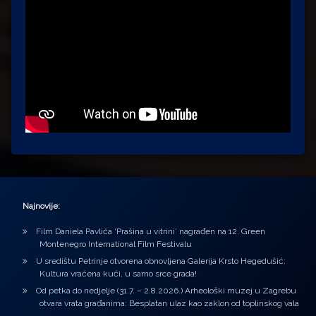
Najnovije:
Film Daniela Pavlića ‘Prašina u vitrini’ nagrađen na 12. Green
Montenegro International Film Festivalu
U središtu Petrinje otvorena obnovljena Galerija Krsto Hegedušić:
Kultura vraćena kući, u samo srce grada!
Od petka do nedjelje (31.7. – 2.8.2026.) Arheološki muzej u Zagrebu
otvara vrata građanima: Besplatan ulaz kao zaklon od toplinskog vala