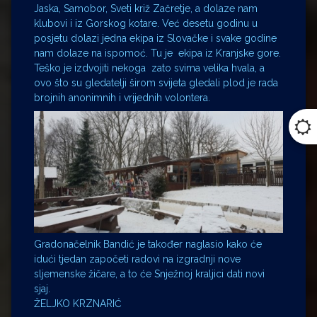
Jaska, Samobor, Sveti križ Začretje, a dolaze nam
klubovi i iz Gorskog kotare. Već desetu godinu u
posjetu dolazi jedna ekipa iz Slovačke i svake godine
nam dolaze na ispomoć. Tu je ekipa iz Kranjske gore.
Teško je izdvojiti nekoga zato svima velika hvala, a
ovo što su gledatelji širom svijeta gledali plod je rada
brojnih anonimnih i vrijednih volontera.
Gradonačelnik Bandić je također naglasio kako će
idući tjedan započeti radovi na izgradnji nove
sljemenske žičare, a to će Snježnoj kraljici dati novi
sjaj.
ŽELJKO KRZNARIĆ