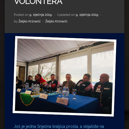
VOLONTERA
Impressum
Milenko Strižak
Drugi autori
Drugi autori
Posted on
9. siječnja 2019.
Updated on
9. siječnja 2019.
Kategorije:
by
Željko Krznarić
Željko Krznarić
Matea Andrić
Ljiljana Lekanić-Kljaić
Željko Krznarić
Mario Lovreković
Miroslav Šantek
Još je jedna Snježna kraljica prošla, a skijalište na