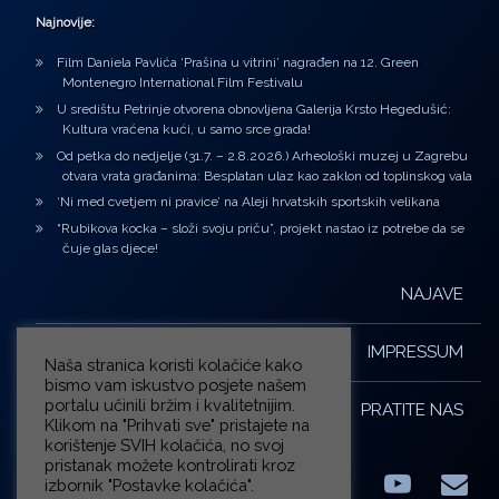
Najnovije:
Film Daniela Pavlića ‘Prašina u vitrini’ nagrađen na 12. Green
Montenegro International Film Festivalu
U središtu Petrinje otvorena obnovljena Galerija Krsto Hegedušić:
Kultura vraćena kući, u samo srce grada!
Od petka do nedjelje (31.7. – 2.8.2026.) Arheološki muzej u Zagrebu
otvara vrata građanima: Besplatan ulaz kao zaklon od toplinskog vala
‘Ni med cvetjem ni pravice’ na Aleji hrvatskih sportskih velikana
“Rubikova kocka – složi svoju priču”, projekt nastao iz potrebe da se
čuje glas djece!
NAJAVE
IMPRESSUM
Naša stranica koristi kolačiće kako
bismo vam iskustvo posjete našem
portalu učinili bržim i kvalitetnijim.
PRATITE NAS
Klikom na "Prihvati sve" pristajete na
korištenje SVIH kolačića, no svoj
pristanak možete kontrolirati kroz
izbornik "Postavke kolačića".
Facebook
LinkedIn
YouTub
E-m