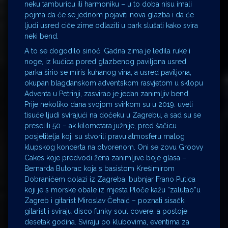
neku tamburicu ili harmoniku – u to doba nisu imali
pojma da će se jednom pojaviti nova glazba i da će
ljudi usred ciče zime odlaziti u park slušati kako svira
neki bend.
A to se dogodilo sinoć. Gadna zima je ledila ruke i
noge, iz kućica pored glazbenog paviljona usred
parka širio se miris kuhanog vina, a usred paviljona,
okupan blagdanskom adventskom rasvjetom u sklopu
Adventa u Petrinji, zasvirao je jedan zanimljiv bend.
Prije nekoliko dana svojom svirkom su u 2019. uveli
tisuće ljudi svirajući na dočeku u Zagrebu, a sad su se
preselili 50 – ak kilometara južnije, pred šačicu
posjetitelja koji su stvorili pravu atmosferu malog
klupskog koncerta na otvorenom. Oni se zovu Groovy
Cakes koje predvodi žena zanimljive boje glasa –
Bernarda Butorac koja s basistom Krešimirom
Dobranićem dolazi iz Zagreba, bubnjar Frano Putica
koji je s morske obale iz mjesta Ploče kažu “zalutao”u
Zagreb i gitarist Miroslav Čehaić – poznati sisački
gitarist i sviraju disco funky soul covere, a postoje
desetak godina. Sviraju po klubovima, eventima za