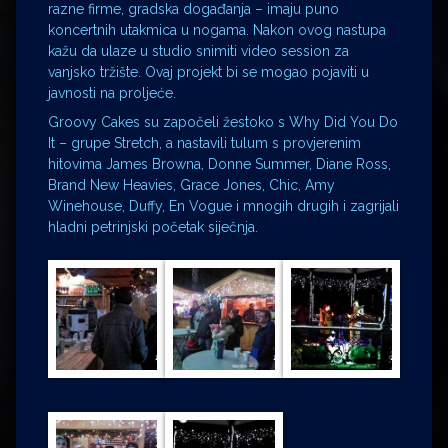
razne firme, gradska događanja – imaju puno
koncertnih utakmica u nogama. Nakon ovog nastupa
kažu da ulaze u studio snimiti video session za
vanjsko tržište. Ovaj projekt bi se mogao pojaviti u
javnosti na proljeće.
Groovy Cakes su započeli žestoko s Why Did You Do
It – grupe Stretch, a nastavili tulum s provjerenim
hitovima
James Browna, Donne Summer, Diane Ross,
Brand New Heavies, Grace Jones, Chic, Amy
Winehouse, Duffy, En Vogue i mnogih drugih
i zagrijali
hladni petrinjski početak siječnja.