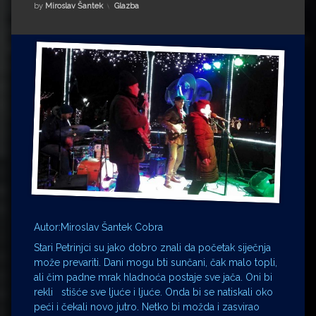
Impressum
Milenko Strižak
Kategorije:
by
Miroslav Šantek
Glazba
Drugi autori
Drugi autori
Matea Andrić
Ljiljana Lekanić-Kljaić
Željko Krznarić
Mario Lovreković
Miroslav Šantek
Autor:Miroslav Šantek Cobra
Stari Petrinjci su jako dobro znali da početak siječnja
može prevariti. Dani mogu bti sunčani, čak malo topli,
ali čim padne mrak hladnoća postaje sve jača. Oni bi
rekli stišće sve ljuće i ljuće. Onda bi se natiskali oko
peći i čekali novo jutro. Netko bi možda i zasvirao