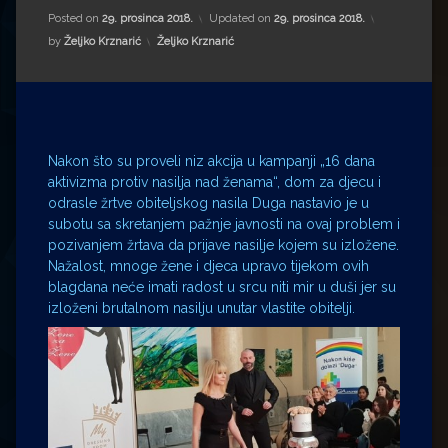
Impressum
Milenko Strižak
Posted on
29. prosinca 2018.
Updated on
29. prosinca 2018.
Kategorije:
by
Željko Krznarić
Željko Krznarić
Drugi autori
Drugi autori
Matea Andrić
Ljiljana Lekanić-Kljaić
Nakon što su proveli niz akcija u kampanji „16 dana
aktivizma protiv nasilja nad ženama“, dom za djecu i
Željko Krznarić
odrasle žrtve obiteljskog nasila Duga nastavio je u
subotu sa skretanjem pažnje javnosti na ovaj problem i
Mario Lovreković
pozivanjem žrtava da prijave nasilje kojem su izložene.
Nažalost, mnoge žene i djeca upravo tijekom ovih
blagdana neće imati radost u srcu niti mir u duši jer su
Miroslav Šantek
izloženi brutalnom nasilju unutar vlastite obitelji.