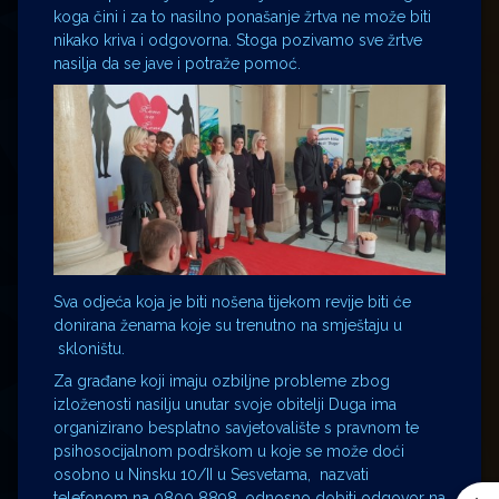
koga čini i za to nasilno ponašanje žrtva ne može biti
nikako kriva i odgovorna. Stoga pozivamo sve žrtve
nasilja da se jave i potraže pomoć.
Sva odjeća koja je biti nošena tijekom revije biti će
donirana ženama koje su trenutno na smještaju u
skloništu.
Za građane koji imaju ozbiljne probleme zbog
izloženosti nasilju unutar svoje obitelji Duga ima
organizirano besplatno savjetovalište s pravnom te
psihosocijalnom podrškom u koje se može doći
osobno u Ninsku 10/II u Sesvetama, nazvati
telefonom na 0800 8898, odnosno dobiti odgovor na