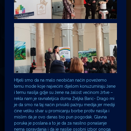
Htjeli smo da na malo neobičan način povežemo
temu mode koje najvećim dijelom konuzumiraju žene
i temu nasilja gdje su žene na žalost većinom žrtve –
rekla nam je ravnateljica doma Željka Barić- Drago mi
je da smo na taj način privukli pažnju medija jer mediji
čine veliku stvar u promicanju borbe protiv nasilja i
mislim da je ovo danas bio pun pogodak. Glavna
poruka je poslana a to je da za nasilno ponašanje
nema opravdanja i da je nasilje osobni izbor onoga