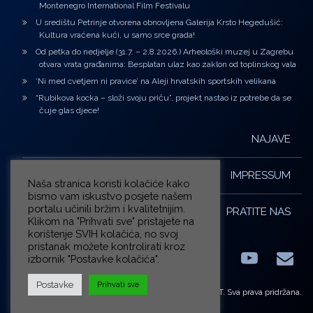
Montenegro International Film Festivalu
U središtu Petrinje otvorena obnovljena Galerija Krsto Hegedušić:
Kultura vraćena kući, u samo srce grada!
Od petka do nedjelje (31.7. – 2.8.2026.) Arheološki muzej u Zagrebu
otvara vrata građanima: Besplatan ulaz kao zaklon od toplinskog vala
‘Ni med cvetjem ni pravice’ na Aleji hrvatskih sportskih velikana
“Rubikova kocka – složi svoju priču”, projekt nastao iz potrebe da se
čuje glas djece!
NAJAVE
IMPRESSUM
Naša stranica koristi kolačiće kako
bismo vam iskustvo posjete našem
portalu učinili bržim i kvalitetnijim.
PRATITE NAS
Klikom na "Prihvati sve" pristajete na
korištenje SVIH kolačića, no svoj
pristanak možete kontrolirati kroz
izbornik "Postavke kolačića".
Facebook
LinkedIn
YouTub
E-m
X.com
Postavke
Prihvati sve
© ZG-KULT. Sva prava pridržana.