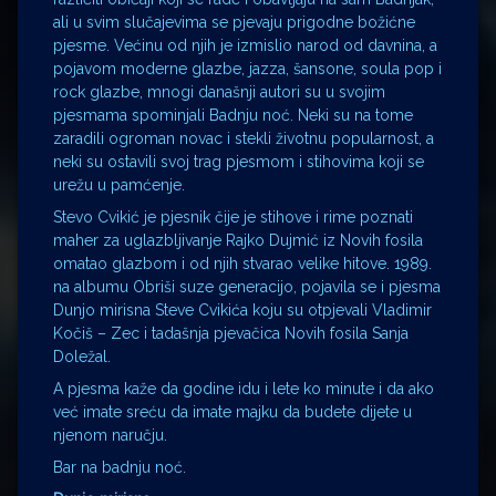
ali u svim slučajevima se pjevaju prigodne božićne
pjesme. Većinu od njih je izmislio narod od davnina, a
pojavom moderne glazbe, jazza, šansone, soula pop i
rock glazbe, mnogi današnji autori su u svojim
pjesmama spominjali Badnju noć. Neki su na tome
zaradili ogroman novac i stekli životnu popularnost, a
neki su ostavili svoj trag pjesmom i stihovima koji se
urežu u pamćenje.
Stevo Cvikić je pjesnik čije je stihove i rime poznati
maher za uglazbljivanje Rajko Dujmić iz Novih fosila
omatao glazbom i od njih stvarao velike hitove. 1989.
na albumu Obriši suze generacijo, pojavila se i pjesma
Dunjo mirisna Steve Cvikića koju su otpjevali Vladimir
Kočiš – Zec i tadašnja pjevačica Novih fosila Sanja
Doležal.
A pjesma kaže da godine idu i lete ko minute i da ako
već imate sreću da imate majku da budete dijete u
njenom naručju.
Bar na badnju noć.