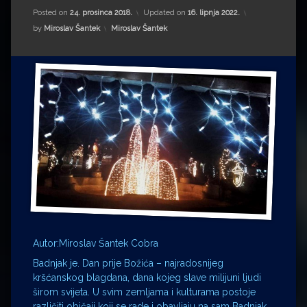
Impressum
Milenko Strižak
Posted on
24. prosinca 2018.
Updated on
16. lipnja 2022.
Kategorije:
by
Miroslav Šantek
Miroslav Šantek
Drugi autori
Drugi autori
Matea Andrić
Ljiljana Lekanić-Kljaić
Željko Krznarić
Mario Lovreković
Miroslav Šantek
Autor:Miroslav Šantek Cobra
Badnjak je. Dan prije Božića – najradosnijeg
kršćanskog blagdana, dana kojeg slave milijuni ljudi
širom svijeta. U svim zemljama i kulturama postoje
različiti običaji koji se rade i obavljaju na sam Badnjak,