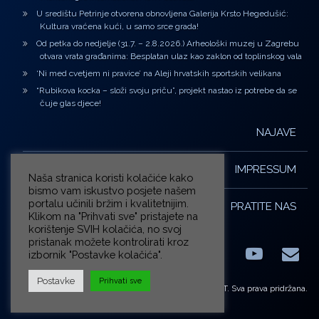
U središtu Petrinje otvorena obnovljena Galerija Krsto Hegedušić:
Kultura vraćena kući, u samo srce grada!
Od petka do nedjelje (31.7. – 2.8.2026.) Arheološki muzej u Zagrebu
otvara vrata građanima: Besplatan ulaz kao zaklon od toplinskog vala
‘Ni med cvetjem ni pravice’ na Aleji hrvatskih sportskih velikana
“Rubikova kocka – složi svoju priču”, projekt nastao iz potrebe da se
čuje glas djece!
NAJAVE
IMPRESSUM
Naša stranica koristi kolačiće kako
bismo vam iskustvo posjete našem
portalu učinili bržim i kvalitetnijim.
PRATITE NAS
Klikom na "Prihvati sve" pristajete na
korištenje SVIH kolačića, no svoj
pristanak možete kontrolirati kroz
izbornik "Postavke kolačića".
Facebook
LinkedIn
YouTub
E-m
X.com
Postavke
Prihvati sve
© ZG-KULT. Sva prava pridržana.