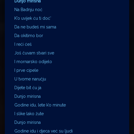
Dunjo mirisna
Na Badnju noć
K’o uvijek ću ti doć’
Da ne budeš mi sama
Da okitimo bor
I reći ćeš
Još čuvam stvari sve
I mornarsko odijelo
I prve cipele
U tvome naručju
Dijete bit ću ja
Dunjo mirisna
Godine idu, lete k’o minute
I slike lako žute
Dunjo mirisna
Godine idu i djeca već su ljudi