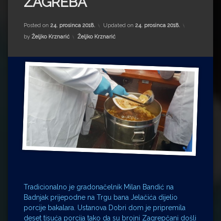
ZAGREBA
Impressum
Milenko Strižak
Drugi autori
Drugi autori
Posted on
24. prosinca 2018.
Updated on
24. prosinca 2018.
Kategorije:
by
Željko Krznarić
Željko Krznarić
Matea Andrić
Ljiljana Lekanić-Kljaić
Željko Krznarić
Mario Lovreković
Miroslav Šantek
Tradicionalno je gradonačelnik Milan Bandić na
Badnjak prijepodne na Trgu bana Jelačića dijelio
porcije bakalara. Ustanova Dobri dom je pripremila
deset tisuća porcija tako da su brojni Zagrepčani došli