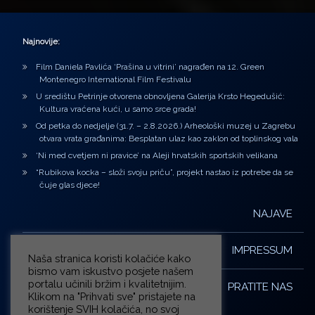
Najnovije:
Film Daniela Pavlića ‘Prašina u vitrini’ nagrađen na 12. Green
Montenegro International Film Festivalu
U središtu Petrinje otvorena obnovljena Galerija Krsto Hegedušić:
Kultura vraćena kući, u samo srce grada!
Od petka do nedjelje (31.7. – 2.8.2026.) Arheološki muzej u Zagrebu
otvara vrata građanima: Besplatan ulaz kao zaklon od toplinskog vala
‘Ni med cvetjem ni pravice’ na Aleji hrvatskih sportskih velikana
“Rubikova kocka – složi svoju priču”, projekt nastao iz potrebe da se
čuje glas djece!
NAJAVE
IMPRESSUM
Naša stranica koristi kolačiće kako
bismo vam iskustvo posjete našem
portalu učinili bržim i kvalitetnijim.
PRATITE NAS
Klikom na "Prihvati sve" pristajete na
korištenje SVIH kolačića, no svoj