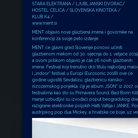
STARA ELEKTRANA / LJUBLJANSKI DVORAC/
HOSTEL CELICA / SLOVENSKA KINOTEKA /
KLUB K4 /
www.ment.si
MENT objavio nova glazbena imena i govornike na
konferenciji za svoje peto izdanje
MENT će glavni grad Slovenije ponovo učiniti
glazbenom mekom od 30. siječnja do 1. veljače 2019
a ovom prilikom objavio je čak 26 novih glazbenih
imena. Festival koji trenutno drži titulu najboljeg mal
i „indoor“ festival u Europi (Eurosonic 2018) ove će
godine ugostiti Sevdalizu, glazbenicu iransko-
nizozemskog porijekla, čiji je album „ISON“ iz 2017. od
festivalima kao što su Primavera Sound, Bad Bonn Kil
manje uzbudljivi su izvođači poput beogradskog drea
razigrane elektronike poljskih Hatti Vattija i JANKE. P
austrijskog pop dua Mickey, a hrvatske će boje, uz ve