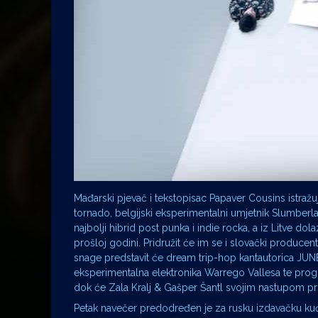
Mađarski pjevač i tekstopisac Papaver Cousins istraž
tornado, belgijski eksperimentalni umjetnik Slumberland
najbolji hibrid post punka i indie rocka, a iz Litve do
prošloj godini. Pridružit će im se i slovački prod
snage predstavit će dream trip-hop kantautorica JU
eksperimentalna elektronika Warrego Vallesa te prog
dok će Zala Kralj & Gašper Šantl svojim nastupom pru
Petak navečer predodređen je za rusku izdavačku kuću