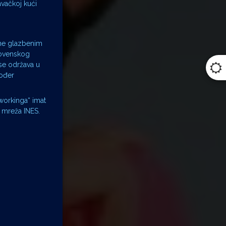
vačkoj kući
ine glazbenim
slovenskog
 se održava u
kođer
tworkinga“ imat
a mreža INES.