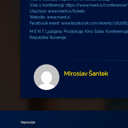
Više o konferenciji: https://www.ment.si/conference/
Ulaznice: www.ment.si/tickets
Website: www.ment.si
Facebook event: www.facebook.com/events/26268
M E N T Ljubljana. Produkcija: Kino Šiška. Konferencija
Republike Slovenije.
Miroslav Šantek
Najnovije: