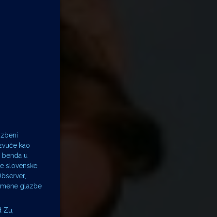
azbeni
 zvuče kao
og benda u
će slovenske
bserver,
remene glazbe
d Zu,