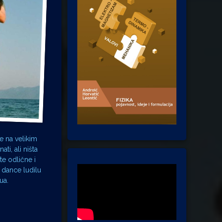
pe na velikim
i, ali ništa
e odlične i
, dance ludilu
ua.