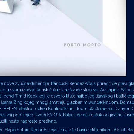
uje nove zvučne dimenzije, francuski Rendez-Vous priredit će pravi gl
 u svom izričaju koristi čak i stare šivaće strojeve. Austrijanci Satori
lazi bend Timid Kook koji je osvojio titule najboljeg litavskog i baltičk
ucent Isama Zing kojeg mnogi smatraju glazbenim wunderkindom. Doma
NEsHELEN, elektro rockeri Kontradikshn, doom black metalci Canyon O
resivni pop kojeg izvodi КУКЛА. Balans će dati dašak originalne suv
žiti nešto naprosto predivno.
 Hyperboloid Records koja se najviše bavi elektronikom. A.Fruit, Ba