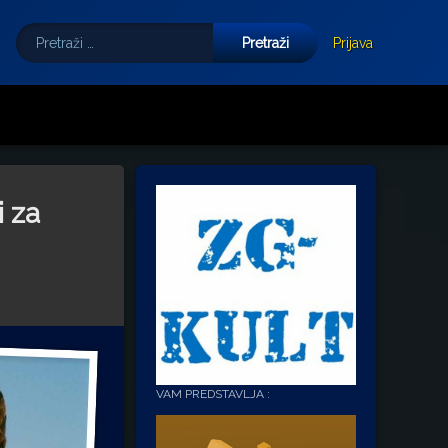
Pretraži:
Tube
E-mail
Prijava
i za
VAM PREDSTAVLJA :