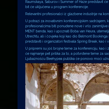
Raumskaya, Saburov i Summer of Haze predstavit će z
bit će uključena u program konferencije.
Relevantni profesionalci iz glazbene industrije na konf
U potrazi za inovativnim konferencijskim sadržajem,
profesionalcima biti ponuđene nove i vrlo zanimljive 
MENT benda, kao i upoznati Boba van Heura, utemeljit
Utrechtu, ali i čovjeka koji kao dio Belmont Bookinga 
predstaviti i organizatori festivala Spring Break, kao 
U pripremi su još brojne teme za konferenciju, kao i za
će najmanje pet prilika za to, a potvrđene teme za sada 
Ljubaznošću Beehypea publika će ponovo moći uživati 