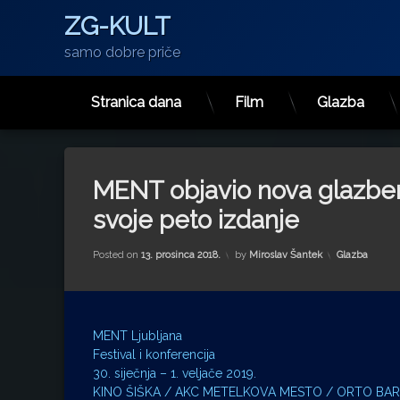
ZG-KULT
samo dobre priče
Stranica dana
Film
Glazba
Preskoči
na
sadržaj
MENT objavio nova glazbena
svoje peto izdanje
Kategorije:
Posted on
13. prosinca 2018.
by
Miroslav Šantek
Glazba
MENT Ljubljana
Festival i konferencija
30. siječnja – 1. veljače 2019.
KINO ŠIŠKA / AKC METELKOVA MESTO / ORTO BAR