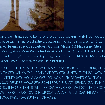
tank „Učiniti glazbene konferencije ponovo velikim“, MENT će ugostiti 
ative za mentalno zdravlje u glazbenoj industriji, a koju su ILMC Lon
Na konferenciji će još sudjelovati Gordon Mason (IQ Magazine), Stefa
Music), Ross Miles (Scorched Asia), Rod Jones (Idlewild, The Fruit T
tasha Padabed (More Zvukov Agency), Didier Gosset (IMPALA), Marcus L
 Andruszko (Radio Wroclaw) i brojni drugi.
S (SI), BEE BEE SEA (IT), CAMILLA SPARKSSS (CH), CELESTE (FR), CH
 ANITA (BE), JANKA (PL), JEANNE ADDED (FR), JUNESHELEN (SI), KATALE
), MICKEY (AT), MOHAMA SAZ (ES), NOAIR (SI), PAPAVER COUSINS (HU
UA), RENDEZ-VOUS (FR), SCHMIEDS PULS (AT), SEVDALIZA (IR/NL), S
, SURMA (PT), TENTS (AT), THE CANYON OBSERVER (SI), TIMID KOOKY
O VALLES (SI), ZABELOV GROUP (CZ), ZALA KRALJ & GAŠPER ŠANTL (S
MSKAYA, SABUROV, SUMMER OF HAZE