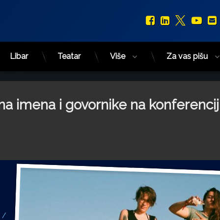
Facebook
LinkedIn
X.com
You
Libar
Teatar
Više
Za vas pišu
 imena i govornike na konferencij
 /