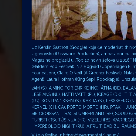
Uz Kerstin Saathoff (Google) koja će moderirati think-
Ugrinovsku (Password Production), ambasadoricu inicij
Magazine proglasili u „Top 10 novih šefova u 2016.“ 
(Haldern Pop Festival), Nis Bøgvad (Copenhagen Film 
Foundation), Claire O’Neill (A Greener Festival), Na
Agent), Laura Hofman (King Sepi, Roodkapje), Urszula
7AM (SI), AIMING FOR ENRIKE (NO), ÄTNA (DE), BALAN
LESBIANS (NL), HATTI VATTI (PL), ICEAGE (DK), IT IT
(LU), KONTRADIKSHN (SI), КУКЛА (SI), LEWSBERG (NL
KERNEL (CH, CA), PORTO MORTO (HR), PTAKH_JUNG (
SIR CROISSANT (BA), SLUMBERLAND (BE), SQUID (GB)
TURISTI (RS), TÚS NUA (HR), VIZELJ (RS), WARREG
HYPERBOLOID NIGHT (RU): A.FRUIT, BAD ZU, RAU
Više o festivalu: https://www.ment.si/lineup/