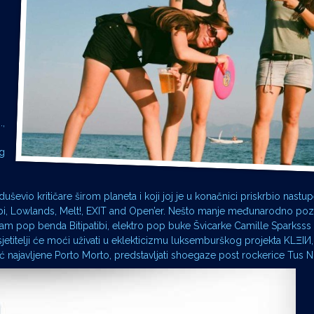
.,
og
uševio kritičare širom planeta i koji joj je u konačnici priskrbio nastu
bi, Lowlands, Melt!, EXIT and Open’er. Nešto manje međunarodno poznat
m pop benda Bitipatibi, elektro pop buke Švicarke Camille Sparksss t
osjetitelji će moći uživati u eklekticizmu luksemburškog projekta KLΞIИ
ć najavljene Porto Morto, predstavljati shoegaze post rockerice Tus N