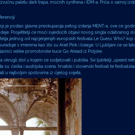
vučnu paletu dark trapa, moćnih syntheva i IDM-a. Priča o samoj izda
erenciji
 koji je postao glavna preokupacija petog izdanja MENT-a, ove će god
ideje. Posjetitelji će moći svjedočiti objavi novog singla odabranog 
elja jednog od najcjenjenijih europskih festivala Le Guess Who? koji
surađuje s imenima kao što su Ariel Pink i Iceage. U Ljubljani će se ta
i vlasnici velike promotorske kuće Go Ahead iz Poljske.
 okrugli stol u kojem će sudjelovati i publika. Svi ljubitelji „speed ne
su: češka i austrijska scena, hrvatski i slovenski festivali te festivalsk
u najboljim spotovima iz cijelog svijeta.