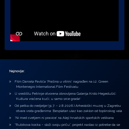
Najnovije:
Film Daniela Pavlića ‘Prašina u vitrini’ nagrađen na 12. Green
Montenegro International Film Festivalu
U središtu Petrinje otvorena obnovljena Galerija Krsto Hegedušić:
Kultura vraćena kući, u samo srce grada!
Od petka do nedjelje (31.7. – 2.8.2026.) Arheološki muzej u Zagrebu
otvara vrata građanima: Besplatan ulaz kao zaklon od toplinskog vala
‘Ni med cvetjem ni pravice’ na Aleji hrvatskih sportskih velikana
“Rubikova kocka – složi svoju priču”, projekt nastao iz potrebe da se