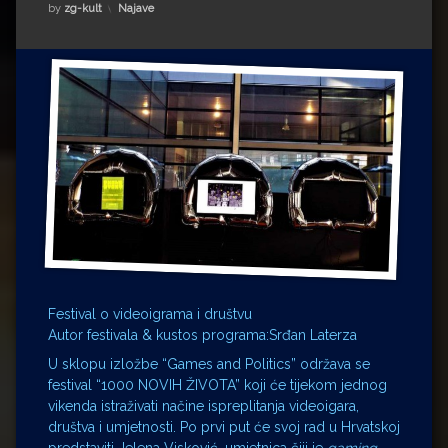
Impressum
Milenko Strižak
Kategorije:
by
zg-kult
Najave
Drugi autori
Drugi autori
Matea Andrić
Ljiljana Lekanić-Kljaić
Željko Krznarić
Mario Lovreković
Miroslav Šantek
Festival o videoigrama i društvu
Autor festivala & kustos programa:Srđan Laterza
U sklopu izložbe “Games and Politics” održava se
festival “1000 NOVIH ŽIVOTA” koji će tijekom jednog
vikenda istraživati načine ispreplitanja videoigara,
društva i umjetnosti. Po prvi put će svoj rad u Hrvatskoj
predstaviti Jelena Visković, umjetnica čiji je
gaming