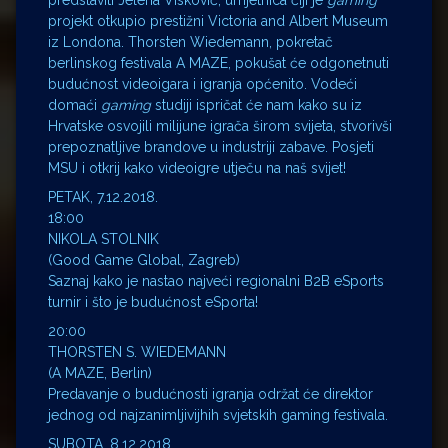
projekt otkupio prestižni Victoria and Albert Museum
iz Londona. Thorsten Wiedemann, pokretač
berlinskog festivala A MAZE, pokušat će odgonetnuti
budućnost videoigara i igranja općenito. Vodeći
domaći
gaming
studiji ispričat će nam kako su iz
Hrvatske osvojili milijune igrača širom svijeta, stvorivši
prepoznatljive brandove u industriji zabave. Posjeti
MSU i otkrij kako videoigre utječu na naš svijet!
PETAK, 7.12.2018.
18:00
NIKOLA STOLNIK
(Good Game Global, Zagreb)
Saznaj kako je nastao najveći regionalni B2B eSports
turnir i što je budućnost eSporta!
20:00
THORSTEN S. WIEDEMANN
(A MAZE, Berlin)
Predavanje o budućnosti igranja održat će direktor
jednog od najzanimljivijhih svjetskih gaming festivala.
SUBOTA, 8.12.2018.