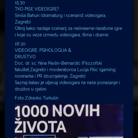
15:30
TKO PIŠE VIDEOIGRE?
Siniša Bahun (dramaturg i scenarist videoigara,
Zagreb)
Otkrij kako nastaje scenarij za nelinearne narativne igre
i koje su veze između videoigara, filma i drame.
16:30
VIDEOIGRE, PSIHOLOGIJA &
DRUŠTVO
Doc. dr. sc. Nina Pavlin-Bernardić (Filozofski
fakultet,Zagreb) i moderatorica Lucija Pilić (gaming
novinarka i PR stručnjakinja, Zagreb)
Saznaj kakav je utjecaj videoigara na naše ponašanje i
društvo u cjelini.
Foto:Zdravko Turkulin