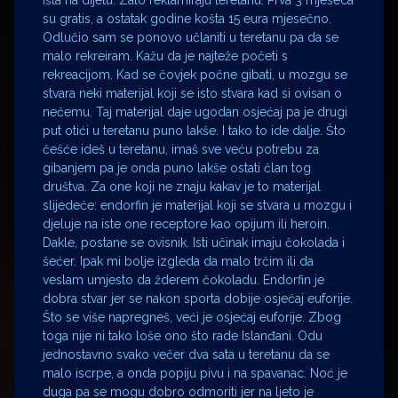
išla na dijetu. Zato reklamiraju teretanu. Prva 3 mjeseca
su gratis, a ostatak godine košta 15 eura mjesečno.
Odlučio sam se ponovo učlaniti u teretanu pa da se
malo rekreiram. Kažu da je najteže početi s
rekreacijom. Kad se čovjek počne gibati, u mozgu se
stvara neki materijal koji se isto stvara kad si ovisan o
nečemu. Taj materijal daje ugodan osjećaj pa je drugi
put otići u teretanu puno lakše. I tako to ide dalje. Što
češće ideš u teretanu, imaš sve veću potrebu za
gibanjem pa je onda puno lakše ostati član tog
društva. Za one koji ne znaju kakav je to materijal
slijedeće: endorfin je materijal koji se stvara u mozgu i
djeluje na iste one receptore kao opijum ili heroin.
Dakle, postane se ovisnik. Isti učinak imaju čokolada i
šećer. Ipak mi bolje izgleda da malo trčim ili da
veslam umjesto da žderem čokoladu. Endorfin je
dobra stvar jer se nakon sporta dobije osjećaj euforije.
Što se više napregneš, veći je osjećaj euforije. Zbog
toga nije ni tako loše ono što rade Islanđani. Odu
jednostavno svako večer dva sata u teretanu da se
malo iscrpe, a onda popiju pivu i na spavanac. Noć je
duga pa se mogu dobro odmoriti jer na ljeto je