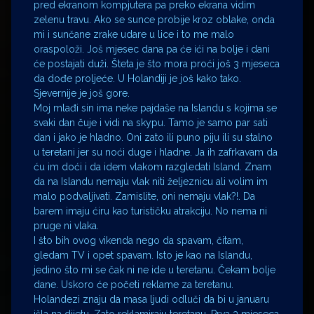
pred ekranom kompjutera pa preko ekrana vidim
zelenu travu. Ako se sunce probije kroz oblake, onda
mi i sunčane zrake udare u lice i to me malo
oraspoloži. Još mjesec dana pa će ići na bolje i dani
će postajati duži. Šteta je što mora proći još 3 mjeseca
da dođe proljeće. U Holandiji je još kako tako.
Sjevernije je još gore.
Moj mlađi sin ima neke pajdaše na Islandu s kojima se
svaki dan čuje i vidi na skypu. Tamo je samo par sati
dan i jako je hladno. Oni zato ili puno piju ili su stalno
u teretani jer su noći duge i hladne. Ja ih zafrkavam da
ću im doći i da idem vlakom razgledati Island. Znam
da na Islandu nemaju vlak niti željeznicu ali volim im
malo podvaljivati. Zamislite, oni nemaju vlak?!. Da
barem imaju ćiru kao turističku atrakciju. No nema ni
pruge ni vlaka.
I što bih ovog vikenda nego da spavam, čitam,
gledam TV i opet spavam. Isto je kao na Islandu,
jedino što mi se čak ni ne ide u teretanu. Čekam bolje
dane. Uskoro će početi reklame za teretanu.
Holandezi znaju da masa ljudi odluči da bi u januaru