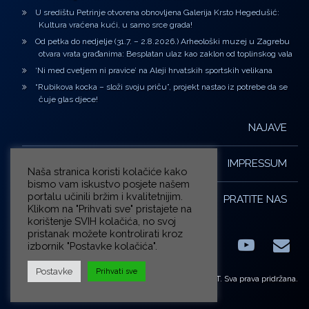
U središtu Petrinje otvorena obnovljena Galerija Krsto Hegedušić:
Kultura vraćena kući, u samo srce grada!
Od petka do nedjelje (31.7. – 2.8.2026.) Arheološki muzej u Zagrebu
otvara vrata građanima: Besplatan ulaz kao zaklon od toplinskog vala
‘Ni med cvetjem ni pravice’ na Aleji hrvatskih sportskih velikana
“Rubikova kocka – složi svoju priču”, projekt nastao iz potrebe da se
čuje glas djece!
NAJAVE
IMPRESSUM
Naša stranica koristi kolačiće kako
bismo vam iskustvo posjete našem
portalu učinili bržim i kvalitetnijim.
PRATITE NAS
Klikom na "Prihvati sve" pristajete na
korištenje SVIH kolačića, no svoj
pristanak možete kontrolirati kroz
izbornik "Postavke kolačića".
Facebook
LinkedIn
YouTub
E-m
X.com
Postavke
Prihvati sve
© ZG-KULT. Sva prava pridržana.