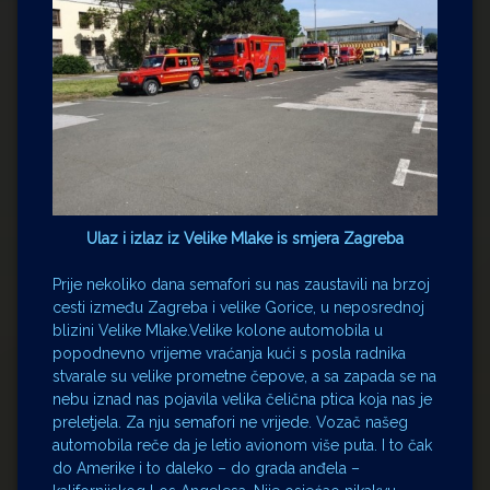
Ulaz i izlaz iz Velike Mlake is smjera Zagreba
Prije nekoliko dana semafori su nas zaustavili na brzoj
cesti između Zagreba i velike Gorice, u neposrednoj
blizini Velike Mlake.Velike kolone automobila u
popodnevno vrijeme vraćanja kući s posla radnika
stvarale su velike prometne čepove, a sa zapada se na
nebu iznad nas pojavila velika čelična ptica koja nas je
preletjela. Za nju semafori ne vrijede. Vozač našeg
automobila reče da je letio avionom više puta. I to čak
do Amerike i to daleko – do grada anđela –