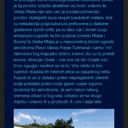
je taj prostor izrazito atraktivan za život i odavno ta
Velika Mlaka nije selo već je postala primamljiv
prostor obiteljskih kuća skupih kvadratnih metara, dok
su nekadašnja polja kukuruza pretvorena u staklene
građevine raznih tvrtki, pa su tako čak i Ameri svoju
ambasadu izgradili na tim poljima između Mlake i
Buzina.Ta Velika Mlaka je u neposrednoj blizini ograde
aerodroma Pleso (danas Franje Tuđmana) i samo “mi”,
stanovnici tog kraja jako dobro znamo što su to preleti
aviona, vibracije i buka – sve ono na što čovjek vrlo
brzo ogugla i navikne se na to. Vrlo često bi bio
svjedok dolaska tih čeličnih ptica sa zapadnog neba.
Pojavili bi se iz oblaka i preko nepreglednih zelenih
polja preletjeli preko moje glave i uvijek sigurno
dodirnuli tlo aerodroma. Ja sam nakon nekog
vremena otišao iz tog sela, odselio se na drugo
mjesto i ostavio ih u prošlosti. A i oni i dalje lete.