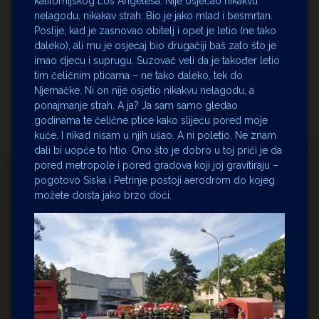
kalifornijskog Los Angelesa. Nije osjećao nikakvu
nelagodu, nikakav strah. Bio je jako mlad i besmrtan.
Poslije, kad je zasnovao obitelj i opet je letio (ne tako
daleko), ali mu je osjećaj bio drugačiji baš zato što je
imao djecu i suprugu. Suzovač veli da je također letio
tim čeličnim pticama – ne tako daleko, tek do
Njemačke. Ni on nije osjetio nikakvu nelagodu, a
ponajmanje strah. A ja? Ja sam samo gledao
godinama te čelične ptice kako slijeću pored moje
kuće. I nikad nisam u njih ušao. A ni poletio. Ne znam
dali bi uopće to htio. Ono što je dobro u toj priči je da
pored metropole i pored gradova koji joj gravitiraju –
pogotovo Siska i Petrinje postoji aerodrom do kojeg
možete doista jako brzo doći.