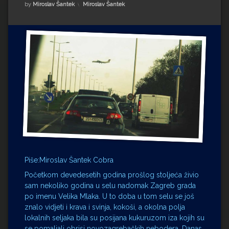
Impressum
Milenko Strižak
Kategorije:
by
Miroslav Šantek
Miroslav Šantek
Drugi autori
Drugi autori
Matea Andrić
Ljiljana Lekanić-Kljaić
Željko Krznarić
Mario Lovreković
Miroslav Šantek
Piše:Miroslav Šantek Cobra
Početkom devedesetih godina prošlog stoljeća živio
sam nekoliko godina u selu nadomak Zagreb grada
po imenu Velika Mlaka. U to doba u tom selu se još
znalo vidjeti i krava i svinja, kokoši, a okolna polja
lokalnih seljaka bila su posijana kukuruzom iza kojih su
se pomaljali obrisi novozagrebačkih nebodera. Danas