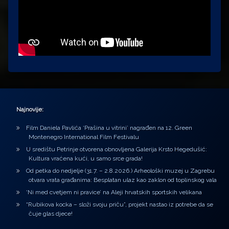
Najnovije:
Film Daniela Pavlića ‘Prašina u vitrini’ nagrađen na 12. Green
Montenegro International Film Festivalu
U središtu Petrinje otvorena obnovljena Galerija Krsto Hegedušić:
Kultura vraćena kući, u samo srce grada!
Od petka do nedjelje (31.7. – 2.8.2026.) Arheološki muzej u Zagrebu
otvara vrata građanima: Besplatan ulaz kao zaklon od toplinskog vala
‘Ni med cvetjem ni pravice’ na Aleji hrvatskih sportskih velikana
“Rubikova kocka – složi svoju priču”, projekt nastao iz potrebe da se
čuje glas djece!