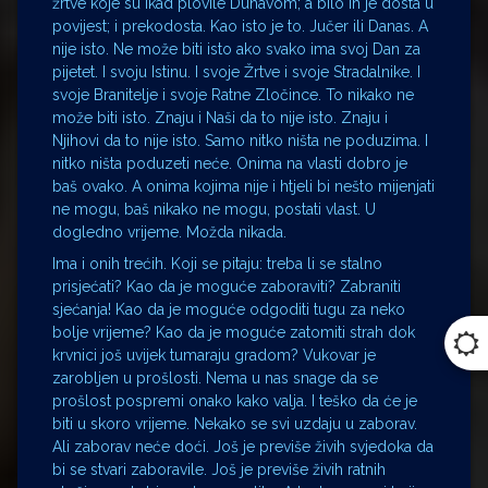
žrtve koje su ikad plovile Dunavom; a bilo ih je dosta u
povijest; i prekodosta. Kao isto je to. Jučer ili Danas. A
nije isto. Ne može biti isto ako svako ima svoj Dan za
pijetet. I svoju Istinu. I svoje Žrtve i svoje Stradalnike. I
svoje Branitelje i svoje Ratne Zločince. To nikako ne
može biti isto. Znaju i Naši da to nije isto. Znaju i
Njihovi da to nije isto. Samo nitko ništa ne poduzima. I
nitko ništa poduzeti neće. Onima na vlasti dobro je
baš ovako. A onima kojima nije i htjeli bi nešto mijenjati
ne mogu, baš nikako ne mogu, postati vlast. U
dogledno vrijeme. Možda nikada.
Ima i onih trećih. Koji se pitaju: treba li se stalno
prisjećati? Kao da je moguće zaboraviti? Zabraniti
sjećanja! Kao da je moguće odgoditi tugu za neko
bolje vrijeme? Kao da je moguće zatomiti strah dok
krvnici još uvijek tumaraju gradom? Vukovar je
zarobljen u prošlosti. Nema u nas snage da se
prošlost pospremi onako kako valja. I teško da će je
biti u skoro vrijeme. Nekako se svi uzdaju u zaborav.
Ali zaborav neće doći. Još je previše živih svjedoka da
bi se stvari zaboravile. Još je previše živih ratnih