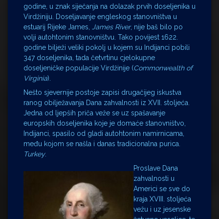
godine, u znak siječanja na dolazak prvih doseljenika u
Virdžiniju. Doseljavanje engleskog stanovništva u
estuarij Rijeke James,
James River
, nije baš bilo po
volji autohtonim stanovništvu. Tako povijest 1622.
godine bilježi veliki pokolj u kojem su Indijanci pobili
347 doseljenika, tada četvrtinu cjelokupne
doseljeničke populacije Virdžinije (
Commonwealth of
Virginia
).
Nešto sjevernije postoje zapisi drugačijeg iskustva
ranog obilježavanja Dana zahvalnosti iz XVII. stoljeća.
Jedna od ljepših priča veže se uz spašavanje
europskih doseljenika koje je domaće stanovništvo,
Indijanci, spasilo od gladi autohtonim namirnicama,
među kojom se našla i danas tradicionalna purica.
Turkey
.
Proslave Dana
zahvalnosti u
Americi se sve do
kraja XVIII. stoljeća
vežu i uz jesenske