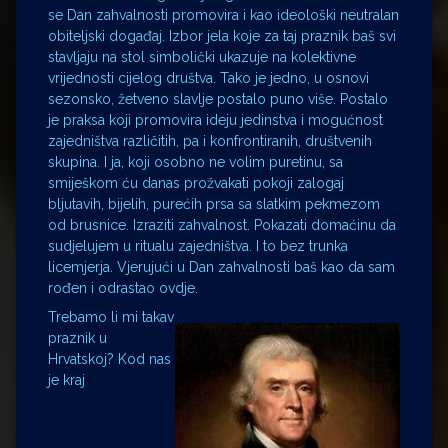
se Dan zahvalnosti promovira i kao ideološki neutralan
obiteljski događaj. Izbor jela koje za taj praznik baš svi
stavljaju na stol simbolički ukazuje na kolektivne
vrijednosti cijelog društva. Tako je jedno, u osnovi
sezonsko, žetveno slavlje postalo puno više. Postalo
je praksa koji promovira ideju jedinstva i mogućnost
zajedništva različitih, pa i konfrontiranih, društvenih
skupina. I ja, koji osobno ne volim puretinu, sa
smiješkom ću danas prožvakati pokoji zalogaj
bljutavih, bijelih, purećih prsa sa slatkim pekmezom
od brusnice. Izraziti zahvalnost. Pokazati domaćinu da
sudjelujem u ritualu zajedništva. I to bez trunka
licemjerja. Vjerujući u Dan zahvalnosti baš kao da sam
rođen i odrastao ovdje.
Trebamo li mi takav
praznik u
Hrvatskoj? Kod nas
je kraj