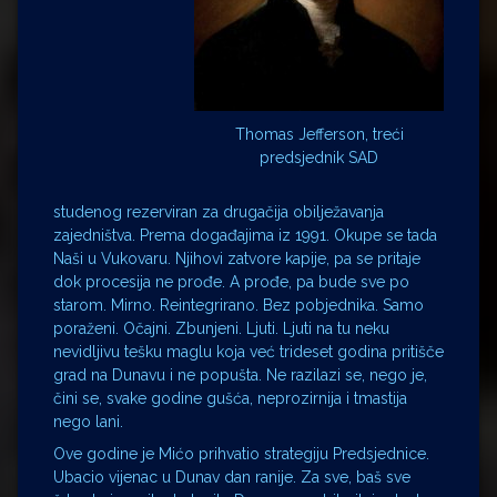
Thomas Jefferson, treći
predsjednik SAD
studenog rezerviran za drugačija obilježavanja
zajedništva. Prema događajima iz 1991. Okupe se tada
Naši u Vukovaru. Njihovi zatvore kapije, pa se pritaje
dok procesija ne prođe. A prođe, pa bude sve po
starom. Mirno. Reintegrirano. Bez pobjednika. Samo
poraženi. Očajni. Zbunjeni. Ljuti. Ljuti na tu neku
nevidljivu tešku maglu koja već trideset godina pritišče
grad na Dunavu i ne popušta. Ne razilazi se, nego je,
čini se, svake godine gušća, neprozirnija i tmastija
nego lani.
Ove godine je Mićo prihvatio strategiju Predsjednice.
Ubacio vijenac u Dunav dan ranije. Za sve, baš sve