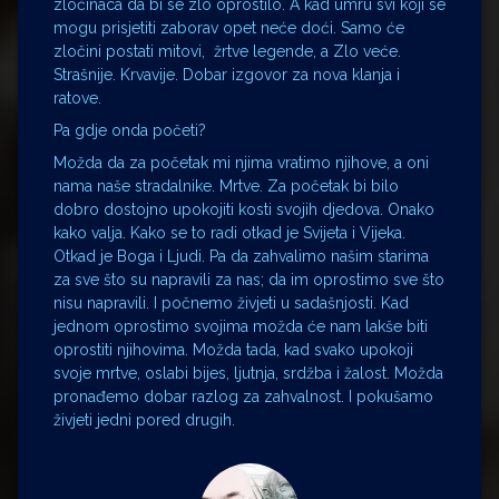
zločinaca da bi se zlo oprostilo. A kad umru svi koji se
mogu prisjetiti zaborav opet neće doći. Samo će
zločini postati mitovi, žrtve legende, a Zlo veće.
Strašnije. Krvavije. Dobar izgovor za nova klanja i
ratove.
Pa gdje onda početi?
Možda da za početak mi njima vratimo njihove, a oni
nama naše stradalnike. Mrtve. Za početak bi bilo
dobro dostojno upokojiti kosti svojih djedova. Onako
kako valja. Kako se to radi otkad je Svijeta i Vijeka.
Otkad je Boga i Ljudi. Pa da zahvalimo našim starima
za sve što su napravili za nas; da im oprostimo sve što
nisu napravili. I počnemo živjeti u sadašnjosti. Kad
jednom oprostimo svojima možda će nam lakše biti
oprostiti njihovima. Možda tada, kad svako upokoji
svoje mrtve, oslabi bijes, ljutnja, srdžba i žalost. Možda
pronađemo dobar razlog za zahvalnost. I pokušamo
živjeti jedni pored drugih.