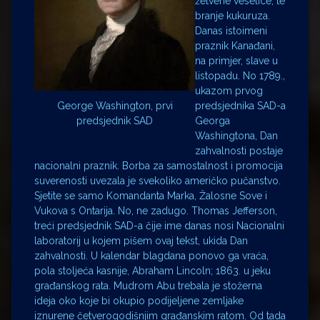
žetvene veselice, te
branje kukuruza.
Danas istoimeni
praznik Kanađani,
na primjer, slave u
listopadu. No 1789.,
ukazom prvog
predsjednika SAD-a
George Washington, prvi
Georga
predsjednik SAD
Washingtona, Dan
zahvalnosti postaje
nacionalni praznik. Borba za samostalnost i promocija
suverenosti uvezala je svekoliko američko pučanstvo.
Sjetite se samo Komandanta Marka, Žalosne Sove i
Vukova s Ontarija. No, ne zadugo. Thomas Jefferson,
treći predsjednik SAD-a čije ime danas nosi Nacionalni
laboratorij u kojem pišem ovaj tekst, ukida Dan
zahvalnosti. U kalendar blagdana ponovo ga vraća,
pola stoljeća kasnije, Abraham Lincoln; 1863. u jeku
građanskog rata. Mudrom Abu trebala je stožerna
ideja oko koje bi okupio podijeljene zemljake
iznurene četverogodišnjim građanskim ratom. Od tada