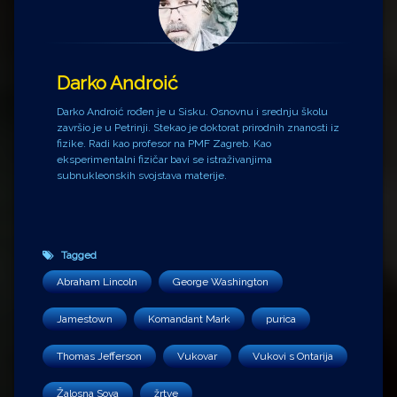
Darko Androić
Darko Androić rođen je u Sisku. Osnovnu i srednju školu
završio je u Petrinji. Stekao je doktorat prirodnih znanosti iz
fizike. Radi kao profesor na PMF Zagreb. Kao
eksperimentalni fizičar bavi se istraživanjima
subnukleonskih svojstava materije.
Tagged
Abraham Lincoln
George Washington
Jamestown
Komandant Mark
purica
Thomas Jefferson
Vukovar
Vukovi s Ontarija
Žalosna Sova
žrtve