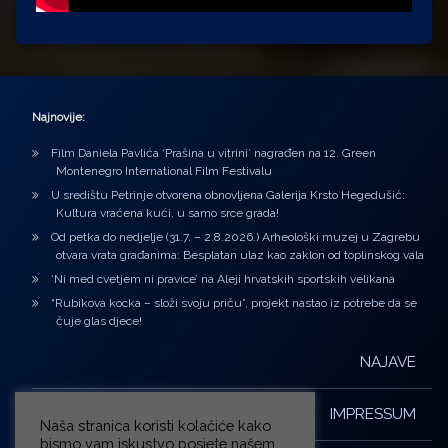
Najnovije:
Film Daniela Pavlića ‘Prašina u vitrini’ nagrađen na 12. Green
Montenegro International Film Festivalu
U središtu Petrinje otvorena obnovljena Galerija Krsto Hegedušić:
Kultura vraćena kući, u samo srce grada!
Od petka do nedjelje (31.7. – 2.8.2026.) Arheološki muzej u Zagrebu
otvara vrata građanima: Besplatan ulaz kao zaklon od toplinskog vala
‘Ni med cvetjem ni pravice’ na Aleji hrvatskih sportskih velikana
“Rubikova kocka – složi svoju priču”, projekt nastao iz potrebe da se
čuje glas djece!
NAJAVE
IMPRESSUM
Naša stranica koristi kolačiće kako
bismo vam iskustvo posjete našem