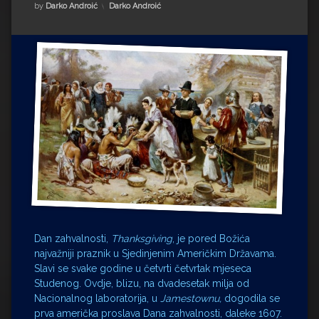
Impressum
Milenko Strižak
Kategorije:
by
Darko Androić
Darko Androić
Drugi autori
Drugi autori
Matea Andrić
Ljiljana Lekanić-Kljaić
Željko Krznarić
Mario Lovreković
Miroslav Šantek
Dan zahvalnosti,
Thanksgiving
, je pored Božića
najvažniji praznik u Sjedinjenim Američkim Državama.
Slavi se svake godine u četvrti četvrtak mjeseca
Studenog. Ovdje, blizu, na dvadesetak milja od
Nacionalnog laboratorija, u
Jamestownu,
dogodila se
prva američka proslava Dana zahvalnosti, daleke 1607.