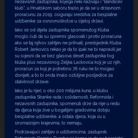
nezavisnih zastupnika, kojega neki nazivaju i “Bandićev
klub”, u Hrvatskom saboru tražio je da se u državnom
proračunu za 2019. osiguraju sredstva za besplatne
udžbenike za osnovnoškolce u cijeloj državi.
Iako se od dijela zastupnika spomenutog Kluba
moglo čuti da su spremni glasovati i protiv proračuna
ako se taj njihov zahtjev ne prihvati, predsjednik Kluba
Robert Jankovics rekao je da to ipak ne bi napravili jer
su svjesni da se bez glasova deset zastupnika tog
kluba plus nezavisnog Željka Lackovića koji je uz njih,
proračun za koji je potrebno 76 ruku ne bi mogao
donijeti, a to bi onda imalo ozbiljne posljedice za
stabilnost države.
Iako je tu riječ o oko 200 milijuna kuna, u klubu
zastupnika Stranke rada i solidarnosti, Reformista i
nezavisnih zastupnika, spomenuti drže da nije u redu
da djeca koja žive u bogatijim gradovima dobiju
besplatne udžbenike, a ostala djeca, koja su u
siromašnijim krajevima, to nemaju.
Podržavajući zahtjev o udžbenicima, zastupnik