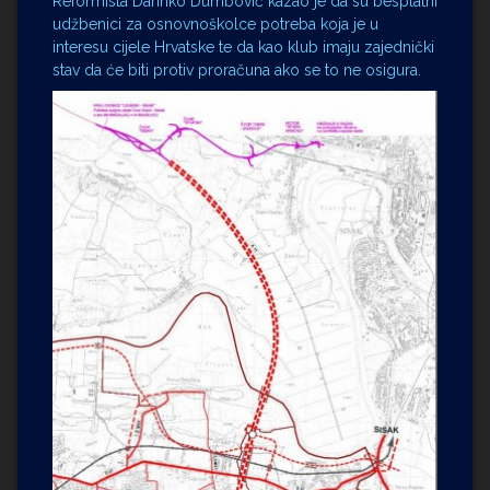
Reformista Darinko Dumbović kazao je da su besplatni
udžbenici za osnovnoškolce potreba koja je u
interesu cijele Hrvatske te da kao klub imaju zajednički
stav da će biti protiv proračuna ako se to ne osigura.