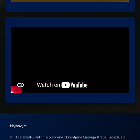
Najnovije:
U središtu Petrinje otvorena obnovljena Galerija Krsto Hegedušić: