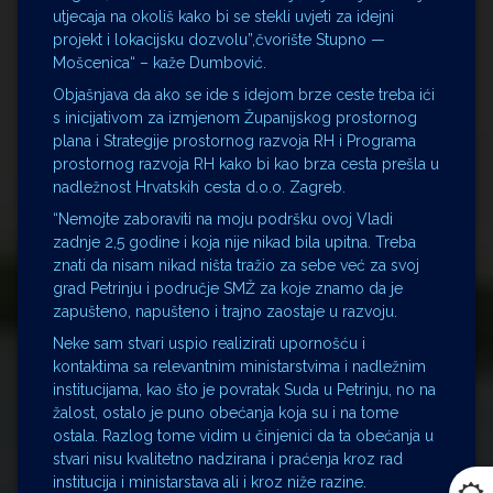
utjecaja na okoliš kako bi se stekli uvjeti za idejni
projekt i lokacijsku dozvolu”,čvorište Stupno —
Mošcenica“ – kaže Dumbović.
Objašnjava da ako se ide s idejom brze ceste treba ići
s inicijativom za izmjenom Županijskog prostornog
plana i Strategije prostornog razvoja RH i Programa
prostornog razvoja RH kako bi kao brza cesta prešla u
nadležnost Hrvatskih cesta d.o.o. Zagreb.
“Nemojte zaboraviti na moju podršku ovoj Vladi
zadnje 2,5 godine i koja nije nikad bila upitna. Treba
znati da nisam nikad ništa tražio za sebe već za svoj
grad Petrinju i područje SMŽ za koje znamo da je
zapušteno, napušteno i trajno zaostaje u razvoju.
Neke sam stvari uspio realizirati upornošću i
kontaktima sa relevantnim ministarstvima i nadležnim
institucijama, kao što je povratak Suda u Petrinju, no na
žalost, ostalo je puno obećanja koja su i na tome
ostala. Razlog tome vidim u činjenici da ta obećanja u
stvari nisu kvalitetno nadzirana i praćenja kroz rad
institucija i ministarstava ali i kroz niže razine.