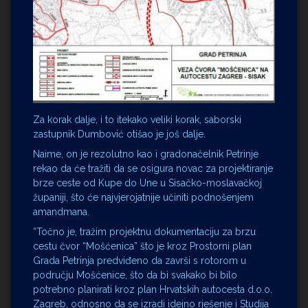
Za korak dalje, i to itekako veliki korak, saborski
zastupnik Dumbović otišao je još dalje.
Naime, on je rezolutno kao i gradonačelnik Petrinje
rekao da će tražiti da se osigura novac za projektiranje
brze ceste od Kupe do Une u Sisačko-moslavačkoj
županiji, što će najvjerojatnije učiniti podnošenjem
amandmana.
“Točno je, tražim projektnu dokumentaciju za brzu
cestu čvor “Mošćenica” što je kroz Prostorni plan
Grada Petrinja predviđeno da završi s rotorom u
području Mošćenice, što da bi svakako bi bilo
potrebno planirati kroz plan Hrvatskih autocesta d.o.o.
Zagreb, odnosno da se izradi idejno rješenje i Studija