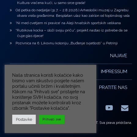
Kultura vraćena kući, u samo srce grada!
Od petka do nedjelje (31.7. – 2.8.2026.) Arheološki muzej u Zagrebu
otvara vrata građanima: Besplatan ulaz kao zaklon od toplinskog vala
‘Ni med cvetjem ni pravice’ na Aleji hrvatskih sportskih velikana
“Rubikova kocka – složi svoju priču”, projekt nastao iz potrebe da se
čuje glas djece!
Pozivnica na 6. Likovnu koloniju „Buđenje svjetlosti” u Petrinji
NAJAVE
IMPRESSUM
Naša stranica koristi kolačiće kako
bismo vam iskustvo posjete našem
portalu učinili bržim i kvalitetnijim.
PRATITE NAS
Klikom na "Prihvati sve" pristajete na
korištenje SVIH kolačića, no svoj
pristanak možete kontrolirati kroz
izbornik "Postavke kolačića".
Facebook
LinkedIn
YouTub
E-m
X.com
Postavke
Prihvati sve
© ZG-KULT. Sva prava pridržana.