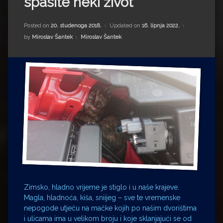
spasite neki život
Impressum
Milenko Strižak
Drugi autori
Drugi autori
Posted on
20. studenoga 2018.
Updated on
16. lipnja 2022.
Kategorije:
by
Miroslav Šantek
Miroslav Šantek
Matea Andrić
Ljiljana Lekanić-Kljaić
Željko Krznarić
Mario Lovreković
Miroslav Šantek
Zimsko, hladno vrijeme je stiglo i u naše krajeve.
Magla, hladnoća, kiša, sniijeg – sve te vremenske
nepogode utječu na mačke kojih po našim dvorištima
i ulicama ima u velikom broju i koje sklanjajući se od