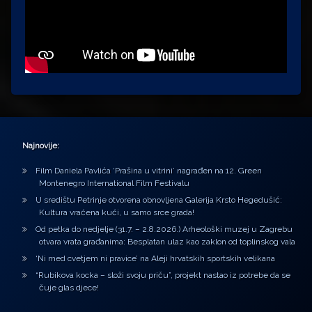
Najnovije:
Film Daniela Pavlića ‘Prašina u vitrini’ nagrađen na 12. Green
Montenegro International Film Festivalu
U središtu Petrinje otvorena obnovljena Galerija Krsto Hegedušić:
Kultura vraćena kući, u samo srce grada!
Od petka do nedjelje (31.7. – 2.8.2026.) Arheološki muzej u Zagrebu
otvara vrata građanima: Besplatan ulaz kao zaklon od toplinskog vala
‘Ni med cvetjem ni pravice’ na Aleji hrvatskih sportskih velikana
“Rubikova kocka – složi svoju priču”, projekt nastao iz potrebe da se
čuje glas djece!