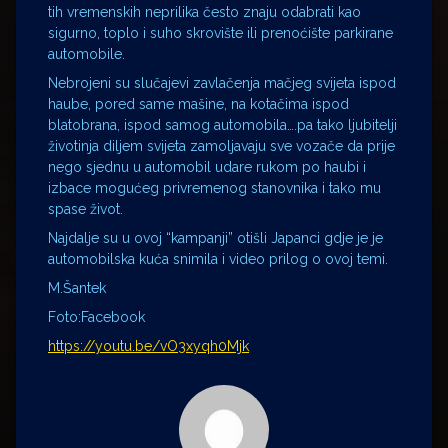
tih vremenskih neprilika često znaju odabrati kao
sigurno, toplo i suho skrovište ili prenoćište parkirane
automobile.
Nebrojeni su slučajevi zavlačenja mačjeg svijeta ispod
haube, pored same mašine, na kotačima ispod
blatobrana, ispod samog automobila….pa tako ljubitelji
životinja diljem svijeta zamoljavaju sve vozače da prije
nego sjednu u automobil udare rukom po haubi i
izbace mogućeg privremenog stanovnika i tako mu
spase život.
Najdalje su u ovoj “kampanji” otišli Japanci gdje je je
automobilska kuća snimila i video prilog o ovoj temi.
M.Šantek
Foto:Facebook
https://youtu.be/vO3xyqh0Mjk