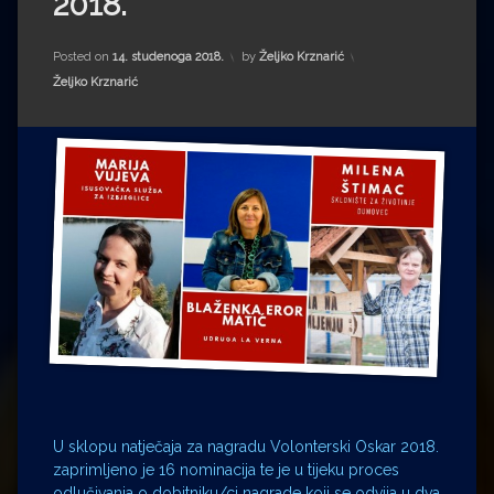
2018.
Impressum
Milenko Strižak
Drugi autori
Drugi autori
Posted on
14. studenoga 2018.
by
Željko Krznarić
Kategorije:
Željko Krznarić
Matea Andrić
Ljiljana Lekanić-Kljaić
Željko Krznarić
Mario Lovreković
Miroslav Šantek
U sklopu natječaja za nagradu Volonterski Oskar 2018.
zaprimljeno je 16 nominacija te je u tijeku proces
odlučivanja o dobitniku/ci nagrade koji se odvija u dva