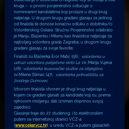
kruga – u prvom povjerenstvo odlučuje o
nominiranim kandidatima koji prolaze u drugi krug
natječaja. U drugom krugu građani glasaju za jednog
od finalista te donose konačnu odluku o dobitniku/ci
Volonterskog Oskara. Stručno Povjerenstvo odabralo
je Mariju, Blaženku i Milenu kao finalistice natječaja za
najboljeg volontera grada Zagreba; u drugom krugu
građani glasaju za svoje favorite.
Finalisti su Blaženka Eror Matić (56),
volonterka u
udruzi volontera palijativne skrbi La Ve ,
Marija Vujeva
(28),
volonterka Isusovačke službe za izbjeglice,
te
Milena Štimac (47),
volonterka prihvatilišta za
životinje Dumovec
Izborom finalista otvoren je drugi krug natječaja u
kojem će građani glasati za kandidate koji su, prema
njihovom mišljenju, dali izniman doprinos svojoj
zajednici.
Glasanje traje do 27. studenog, i to elektronskim
putem na internetskoj stranici VCZ-a
(
www.oskar.vcz.hr
)
, u uredu VCZ-a putem glasačkih