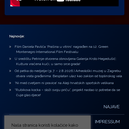
Najnovije:
Film Daniela Pavlića ‘Prašina u vitrini’ nagrađen na 12. Green
Montenegro International Film Festivalu
U središtu Petrinje otvorena obnovljena Galerija Krsto Hegedušić:
Kultura vraćena kući, u samo srce grada!
Od petka do nedjelje (31.7. – 2.8.2026.) Arheološki muzej u Zagrebu
otvara vrata građanima: Besplatan ulaz kao zaklon od toplinskog vala
‘Ni med cvetjem ni pravice’ na Aleji hrvatskih sportskih velikana
“Rubikova kocka – složi svoju priču”, projekt nastao iz potrebe da se
čuje glas djece!
NAJAVE
IMPRESSUM
Naša stranica koristi kolačiće kako