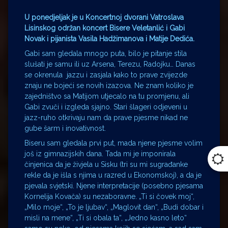
U ponedjeljak je u Koncertnoj dvorani Vatroslava
Lisinskog održan koncert Bisere Veletanlić i Gabi
Novak i pijanista Vasila Hadžimanova i Matije Dedića.
Gabi sam gledala mnogo puta, bilo je pitanje stila
slušati je samu ili uz Arsena, Terezu, Radojku… Danas
se okrenula jazzu i zasjala kako to prave zvijezde
znaju ne bojeći se novih izazova. Ne znam koliko je
zajedništvo sa Matijom utjecalo na tu promjenu, ali
Gabi zvuči i izgleda sjajno. Stari šlageri odjeveni u
jazz-ruho otkrivaju nam da prave pjesme nikad ne
gube šarm i inovativnost.
Biseru sam gledala prvi put, mada njene pjesme volim
još iz gimnazijskih dana. Tada mi je imponirala
činjenica da je živjela u Sisku (tri su mi sugrađanke
rekle da je išla s njima u razred u Ekonomskoj), a da je
pjevala svjetski. Njene interpretacije (posebno pjesama
Kornelija Kovača) su nezaboravne. „Ti si čovek moj“,
„Milo moje“, „To je ljubav“, „Maglovit dan“, „Budi dobar i
misli na mene“, „Ti si obala ta“, „Jedno kasno leto“