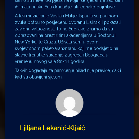
samo su neke od pjesama kojih se sjećam, a sad sam
ih imala priliku čuti drugačije, ali jednako dojmljive.
A tek muziciranje Vasila i Matije! Ispunili su puninom
zvuka potpuno posjećenu dvoranu Lisinski i pokazali
zavidnu virtuoznost. To ne čudi ako znamo da su
obrazovani na prestižnim akademijama u Bostonu i
New Yorku, te Grazu. Uživala sam u ovom
svojevrsnom paket-aranžmanu koji me podsjetio na
slavne trenutke suradnje Zagreba i Beograda u
vremenu novog vala 80-tih godina.
Takvih događaja za pamćenje nikad nije previše, čak i
kad su obavijeni sjetom.
Ljiljana Lekanić-Kljaić