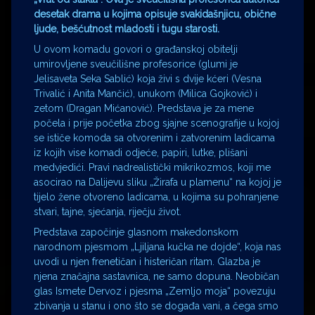
desetak drama u kojima opisuje svakidašnjicu, obične
ljude, bešćutnost mladosti i tugu starosti.
U ovom komadu govori o građanskoj obitelji
umirovljene sveučilišne profesorice (glumi je
Jelisaveta Seka Sablić) koja živi s dvije kćeri (Vesna
Trivalić i Anita Mančić), unukom (Milica Gojković) i
zetom (Dragan Mićanović). Predstava je za mene
počela i prije početka zbog sjajne scenografije u kojoj
se ističe komoda sa otvorenim i zatvorenim ladicama
iz kojih vise komadi odjeće, papiri, lutke, plišani
medvjedići. Pravi nadrealistički mikrikozmos, koji me
asocirao na Dalijevu sliku „Žirafa u plamenu“ na kojoj je
tijelo žene otvoreno ladicama, u kojima su pohranjene
stvari, tajne, sjećanja, riječju život.
Predstava započinje glasnom makedonskom
narodnom pjesmom „Ljiljana kučka ne dojde“, koja nas
uvodi u njen frenetičan i histeričan ritam. Glazba je
njena značajna sastavnica, ne samo dopuna. Neobičan
glas Ismete Dervoz i pjesma „Zemljo moja“ povezuju
zbivanja u stanu i ono što se događa vani, a čega smo