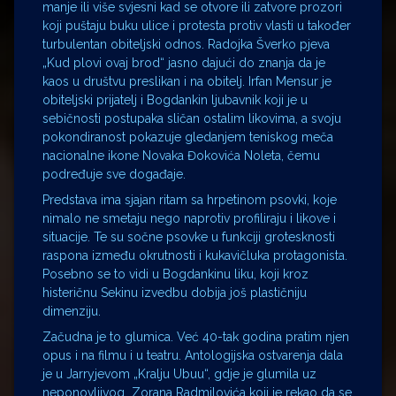
manje ili više svjesni kad se otvore ili zatvore prozori
koji puštaju buku ulice i protesta protiv vlasti u također
turbulentan obiteljski odnos. Radojka Šverko pjeva
„Kud plovi ovaj brod“ jasno dajući do znanja da je
kaos u društvu preslikan i na obitelj. Irfan Mensur je
obiteljski prijatelj i Bogdankin ljubavnik koji je u
sebičnosti postupaka sličan ostalim likovima, a svoju
pokondiranost pokazuje gledanjem teniskog meča
nacionalne ikone Novaka Đokovića Noleta, čemu
podređuje sve događaje.
Predstava ima sjajan ritam sa hrpetinom psovki, koje
nimalo ne smetaju nego naprotiv profiliraju i likove i
situacije. Te su sočne psovke u funkciji grotesknosti
raspona između okrutnosti i kukavičluka protagonista.
Posebno se to vidi u Bogdankinu liku, koji kroz
histeričnu Sekinu izvedbu dobija još plastičniju
dimenziju.
Začudna je to glumica. Već 40-tak godina pratim njen
opus i na filmu i u teatru. Antologijska ostvarenja dala
je u Jarryjevom „Kralju Ubuu“, gdje je glumila uz
neponovljivog Zorana Radmilovića koji je rekao da se