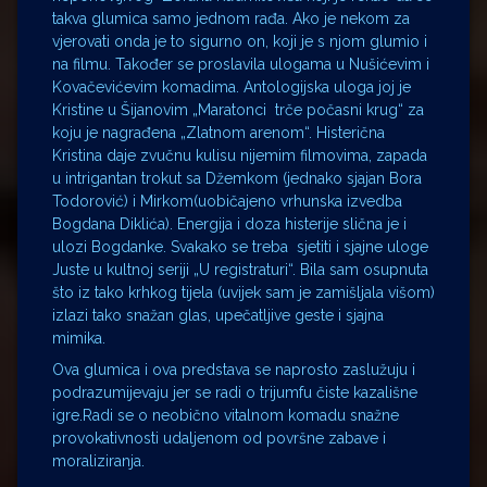
takva glumica samo jednom rađa. Ako je nekom za
vjerovati onda je to sigurno on, koji je s njom glumio i
na filmu. Također se proslavila ulogama u Nušićevim i
Kovačevićevim komadima. Antologijska uloga joj je
Kristine u Šijanovim „Maratonci trče počasni krug“ za
koju je nagrađena „Zlatnom arenom“. Histerična
Kristina daje zvučnu kulisu nijemim filmovima, zapada
u intrigantan trokut sa Džemkom (jednako sjajan Bora
Todorović) i Mirkom(uobičajeno vrhunska izvedba
Bogdana Diklića). Energija i doza histerije slična je i
ulozi Bogdanke. Svakako se treba sjetiti i sjajne uloge
Juste u kultnoj seriji „U registraturi“. Bila sam osupnuta
što iz tako krhkog tijela (uvijek sam je zamišljala višom)
izlazi tako snažan glas, upečatljive geste i sjajna
mimika.
Ova glumica i ova predstava se naprosto zaslužuju i
podrazumijevaju jer se radi o trijumfu čiste kazališne
igre.Radi se o neobično vitalnom komadu snažne
provokativnosti udaljenom od površne zabave i
moraliziranja.