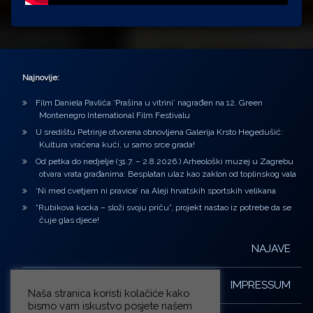
Najnovije:
Film Daniela Pavlića ‘Prašina u vitrini’ nagrađen na 12. Green
Montenegro International Film Festivalu
U središtu Petrinje otvorena obnovljena Galerija Krsto Hegedušić:
Kultura vraćena kući, u samo srce grada!
Od petka do nedjelje (31.7. – 2.8.2026.) Arheološki muzej u Zagrebu
otvara vrata građanima: Besplatan ulaz kao zaklon od toplinskog vala
‘Ni med cvetjem ni pravice’ na Aleji hrvatskih sportskih velikana
“Rubikova kocka – složi svoju priču”, projekt nastao iz potrebe da se
čuje glas djece!
NAJAVE
IMPRESSUM
Naša stranica koristi kolačiće kako
bismo vam iskustvo posjete našem