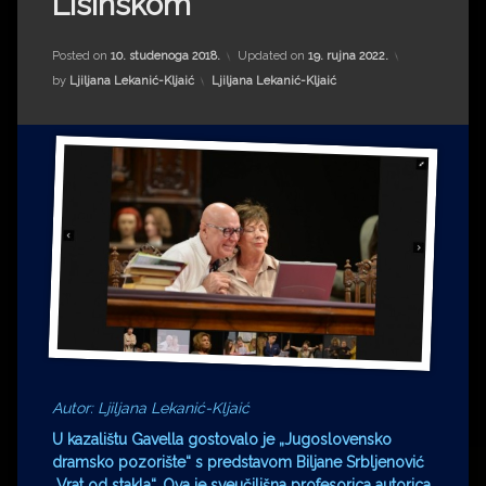
Lisinskom
Impressum
Milenko Strižak
Drugi autori
Drugi autori
Posted on
10. studenoga 2018.
Updated on
19. rujna 2022.
Kategorije:
by
Ljiljana Lekanić-Kljaić
Ljiljana Lekanić-Kljaić
Matea Andrić
Ljiljana Lekanić-Kljaić
Željko Krznarić
Mario Lovreković
Miroslav Šantek
Autor: Ljiljana Lekanić-Kljaić
U kazalištu Gavella gostovalo je „Jugoslovensko
dramsko pozorište“ s predstavom Biljane Srbljenović
„Vrat od stakla“. Ova je sveučilišna profesorica autorica