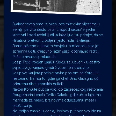
Svakodnevno smo izloženi pesimističkim vijestima u
zemlji, pa vrlo često ostanu ‘ispod radara’ vrijedni,
kreativni i poduzetni ljudi. A takvi ljudi su primjer, da se
Hrvatska pretvori u bolje mjesto rada i življenja.
Danas pišemo o takvom čovjeku…o mladosti koja je
spremna učiti, kreativno razmišljati, optimalno raditi.
Priča o hrvatskoj mladosti.
Josip Tržić, rodjen 1998.u Sisku…zaljubljenik u gastro
svijet, svoju karijeru gradi živopisno i kreativno.
Josipova karijera počinje prvim poslom na Korčuli u
restoranu Tramonto, gdje ga chef Dino Galiagno uči
pripremu ribe i morskih delicija.
Nakon Korčule put ga vodi do zagrebačkog restorana
Rougemarin i chefa Tvrtka Dakote, gdje uči o tajnama
marinada za meso, brajnovima,odležavanju mesa i
okoštavanju.
No, željan znanja i učenja, Josipov put ponovo ide na