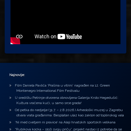
Najnovije:
Film Daniela Pavlića ‘Prašina u vitrini’ nagrađen na 12. Green
Montenegro International Film Festivalu
U središtu Petrinje otvorena obnovljena Galerija Krsto Hegedušić:
Kultura vraćena kući, u samo srce grada!
Od petka do nedjelje (31.7. – 2.8.2026.) Arheološki muzej u Zagrebu
otvara vrata građanima: Besplatan ulaz kao zaklon od toplinskog vala
‘Ni med cvetjem ni pravice’ na Aleji hrvatskih sportskih velikana
“Rubikova kocka – složi svoju priču”, projekt nastao iz potrebe da se