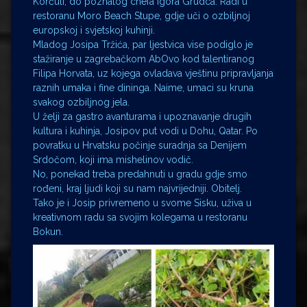
Korčuli, do poznatog chefa Igora Grudca. Radi u
restoranu Moro Beach Stupe, gdje uči o ozbiljnoj
europskoj i svjetskoj kuhinji.
Mladog Josipa Tržića, par ljestvica vise podiglo je
stažiranje u zagrebačkom AbOvo kod talentiranog
Filipa Horvata, uz kojega ovladava vještinu pripravljanja
raznih umaka i fine dininga. Naime, umaci su kruna
svakog ozbiljnog jela.
U želji za gastro avanturama i upoznavanje drugih
kultura i kuhinja, Josipov put vodi u Dohu, Qatar. Po
povratku u Hrvatsku počinje suradnja sa Denijem
Srdočom, koji ima mishelinov vodič.
No, ponekad treba predahnuti u gradu gdje smo
rođeni, kraj ljudi koji su nam najvrijedniji. Obitelj.
Tako je i Josip privremeno u svome Sisku, uživa u
kreativnom radu sa svojim kolegama u restoranu
Bokun.