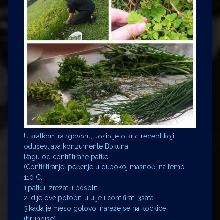
U kratkom razgovoru, Josip je otkrio recept koji
oduševljava konzumente Bokuna.
Ragu od contifitirane patke
(Contifitiranje, pečenje u dubokoj masnoći na temp.
110 C.
1.patku izrezati i posoliti
2. dijelove potopiti u ulje i contifirati 3sata
3.kada je meso gotovo, nareže se na kockice
(brunoise)