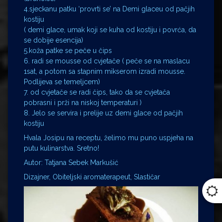
4.sjeckanu patku ‘provrti se’ na Demi glaceu od pačjih
kostiju
( demi glace, umak koji se kuha od kostiju i povrća, da
se dobije esencija)
5.koža patke se peče u čips
6. radi se mousse od cvjetače ( peče se na maslacu
1sat, a potom sa stapnim mikserom izradi mousse.
Podlijeva se temeljcem)
7. od cvjetače se radi čips, tako da se cvjetača
pobrasni i prži na niskoj temperaturi )
8. Jelo se servira i prelije uz demi glace od pačjih
kostiju
Hvala Josipu na receptu, želimo mu puno uspjeha na
putu kulinarstva. Sretno!
Autor: Tatjana Sebek Markušić
Dizajner, Obiteljski aromaterapeut, Slastičar