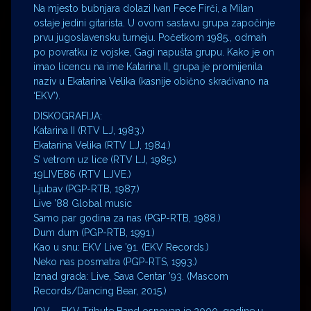
Na mjesto bubnjara dolazi Ivan Fece Firči, a Milan
ostaje jedini gitarista. U ovom sastavu grupa započinje
prvu jugoslavensku turneju. Početkom 1985., odmah
po povratku iz vojske, Gagi napušta grupu. Kako je on
imao licencu na ime Katarina II, grupa je promijenila
naziv u Ekatarina Velika (kasnije obično skraćivano na
‘EKV’).
DISKOGRAFIJA:
Katarina II (RTV LJ, 1983.)
Ekatarina Velika (RTV LJ, 1984.)
S’ vetrom uz lice (RTV LJ, 1985.)
19LIVE86 (RTV LJVE.)
Ljubav (PGP-RTB, 1987.)
Live ’88 Global music
Samo par godina za nas (PGP-RTB, 1988.)
Dum dum (PGP-RTB, 1991.)
Kao u snu: EKV Live ’91. (EKV Records.)
Neko nas posmatra (PGP-RTS, 1993.)
Iznad grada: Live, Sava Centar ’93. (Mascom
Records/Dancing Bear, 2015.)