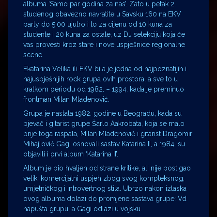
albuma ‘Samo par godina za nas’. Zato u petak 2.
studenog obavezno navratite u Savsku 160 na EKV
party do 5.00 ujutro i to za cijenu od 10 kuna za
studente i 20 kuna za ostale, uz DJ selekciju koja će
vas provesti kroz stare i nove uspješnice regionalne
scene.
Ekatarina Velika ili EKV bila je jedna od najpoznatijih i
najuspješnijih rock grupa ovih prostora, a sve to u
kratkom periodu od 1982. – 1994. kada je preminuo
frontman Milan Mladenović.
Grupa je nastala 1982. godine u Beogradu, kada su
pjevač i gitarist grupe Šarlo Aakrobata, koja se malo
prije toga raspala, Milan Mladenović i gitarist Dragomir
Mihajlović Gagi osnovali sastav Katarina II, a 1984. su
objavili i prvi album ‘Katarina II’.
Album je bio hvaljen od strane kritike, ali nije postigao
veliki komercijalni uspjeh zbog svog kompleksnog,
umjetničkog i introvertnog stila. Ubrzo nakon izlaska
ovog albuma dolazi do promjene sastava grupe: Vd
napušta grupu, a Gagi odlazi u vojsku.