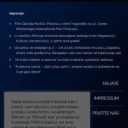
Najnovije:
Film Daniela Pavlića ‘Prašina u vitrini’ nagrađen na 12. Green
Montenegro International Film Festivalu
U središtu Petrinje otvorena obnovljena Galerija Krsto Hegedušić:
Kultura vraćena kući, u samo srce grada!
Od petka do nedjelje (31.7. – 2.8.2026.) Arheološki muzej u Zagrebu
otvara vrata građanima: Besplatan ulaz kao zaklon od toplinskog vala
‘Ni med cvetjem ni pravice’ na Aleji hrvatskih sportskih velikana
“Rubikova kocka – složi svoju priču”, projekt nastao iz potrebe da se
čuje glas djece!
NAJAVE
IMPRESSUM
Naša stranica koristi kolačiće kako
bismo vam iskustvo posjete našem
portalu učinili bržim i kvalitetnijim.
PRATITE NAS
Klikom na "Prihvati sve" pristajete na
korištenje SVIH kolačića, no svoj
pristanak možete kontrolirati kroz