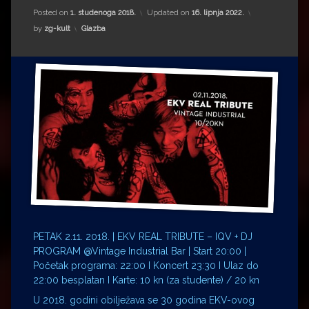
Impressum
Milenko Strižak
Posted on
1. studenoga 2018.
Updated on
16. lipnja 2022.
Kategorije:
by
zg-kult
Glazba
Drugi autori
Drugi autori
Matea Andrić
Ljiljana Lekanić-Kljaić
Željko Krznarić
Mario Lovreković
Miroslav Šantek
PETAK 2.11. 2018. | EKV REAL TRIBUTE – IQV + DJ
PROGRAM @Vintage Industrial Bar | Start 20:00 |
Početak programa: 22:00 I Koncert 23:30 I Ulaz do
22:00 besplatan I Karte: 10 kn (za studente) / 20 kn
U 2018. godini obilježava se 30 godina EKV-ovog