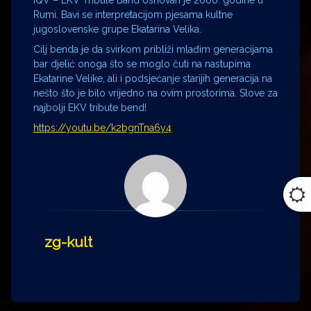
IQV – EKV Tribute Band osnovan je 2000. godine u
Rumi. Bavi se interpretacijom pjesama kultne
jugoslovenske grupe Ekatarina Velika.
Cilj benda je da svirkom približi mlađim generacijama
bar djelić onoga što se moglo čuti na nastupima
Ekatarine Velike, ali i podsjećanje starijih generacija na
nešto što je bilo vrijedno na ovim prostorima. Slove za
najbolji EKV tribute bend!
https://youtu.be/k2bgnTna6y4
zg-kult