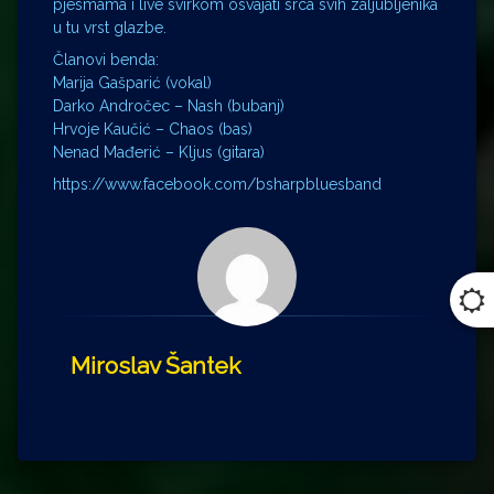
pjesmama i live svirkom osvajati srca svih zaljubljenika
u tu vrst glazbe.
Članovi benda:
Marija Gašparić (vokal)
Darko Andročec – Nash (bubanj)
Hrvoje Kaučić – Chaos (bas)
Nenad Mađerić – Kljus (gitara)
https://www.facebook.com/bsharpbluesband
Miroslav Šantek