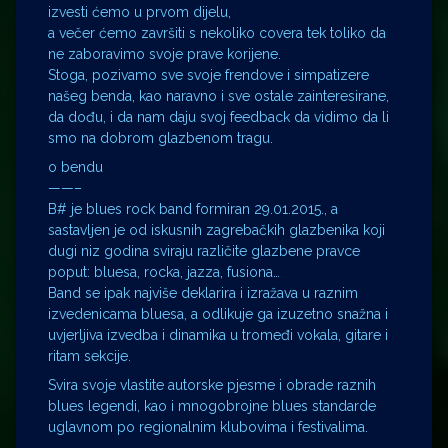
izvesti ćemo u prvom dijelu,
a večer ćemo završiti s nekoliko covera tek toliko da
ne zaboravimo svoje prave korijene.
Stoga, pozivamo sve svoje frendove i simpatizere
našeg benda, kao naravno i sve ostale zainteresirane,
da dođu, i da nam daju svoj feedback da vidimo da li
smo na dobrom glazbenom tragu.
o bendu
——–
B# je blues rock band formiran 29.01.2015., a
sastavljen je od iskusnih zagrebačkih glazbenika koji
dugi niz godina sviraju različite glazbene pravce
poput: bluesa, rocka, jazza, fusiona…
Band se ipak najviše deklarira i izražava u raznim
izvedenicama bluesa, a odlikuje ga izuzetno snažna i
uvjerljiva izvedba i dinamika u tromeđi vokala, gitare i
ritam sekcije.
Svira svoje vlastite autorske pjesme i obrade raznih
blues legendi, kao i mnogobrojne blues standarde
uglavnom po regionalnim klubovima i festivalima.