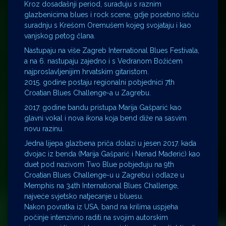
Kroz dosadašnji period, surađuju s raznim
glazbenicima blues i rock scene, gdje posebno ističu
suradnju s Krešom Oremušem kojeg svojataju i kao
vanjskog petog člana.
Nastupaju na više Zagreb International Blues Festivala,
a na 6. nastupaju zajedno i s Vedranom Božićem
najproslavljenijim hrvatskim gitaristom.
2015. godine postaju regionalni pobjednici 7th
Croatian Blues Challenge-a u Zagrebu.
2017. godine bandu pristupa Marija Gašparić kao
glavni vokal i nova ikona koja bend diže na sasvim
novu razinu.
Jedna lijepa glazbena priča dolazi u jesen 2017. kada
dvojac iz benda (Marija Gašparić i Nenad Mađerić) kao
duet pod nazivom Two Blue pobjeđuju na 9th
Croatian Blues Challenge-u u Zagrebu i odlaze u
Memphis na 34th International Blues Challenge,
najveće svjetsko natjecanje u bluesu.
Nakon povratka iz USA, band na krilima uspjeha
počinje intenzivno raditi na svojim autorskim