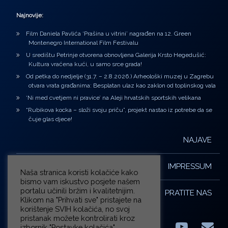
Najnovije:
Film Daniela Pavlića ‘Prašina u vitrini’ nagrađen na 12. Green
Montenegro International Film Festivalu
U središtu Petrinje otvorena obnovljena Galerija Krsto Hegedušić:
Kultura vraćena kući, u samo srce grada!
Od petka do nedjelje (31.7. – 2.8.2026.) Arheološki muzej u Zagrebu
otvara vrata građanima: Besplatan ulaz kao zaklon od toplinskog vala
‘Ni med cvetjem ni pravice’ na Aleji hrvatskih sportskih velikana
“Rubikova kocka – složi svoju priču”, projekt nastao iz potrebe da se
čuje glas djece!
NAJAVE
IMPRESSUM
Naša stranica koristi kolačiće kako
bismo vam iskustvo posjete našem
portalu učinili bržim i kvalitetnijim.
PRATITE NAS
Klikom na "Prihvati sve" pristajete na
korištenje SVIH kolačića, no svoj
pristanak možete kontrolirati kroz
izbornik "Postavke kolačića".