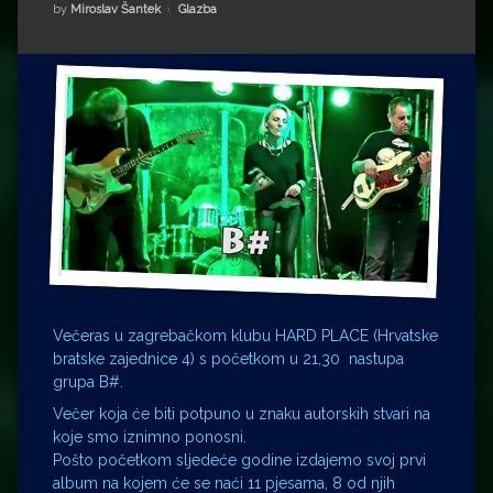
Impressum
Milenko Strižak
Kategorije:
by
Miroslav Šantek
Glazba
Drugi autori
Drugi autori
Matea Andrić
Ljiljana Lekanić-Kljaić
Željko Krznarić
Mario Lovreković
Miroslav Šantek
Večeras u zagrebačkom klubu HARD PLACE (
Hrvatske
bratske zajednice 4
) s početkom u 21,30 nastupa
grupa B#.
Večer koja će biti potpuno u znaku autorskih stvari na
koje smo iznimno ponosni.
Pošto početkom sljedeće godine izdajemo svoj prvi
album na kojem će se naći 11 pjesama, 8 od njih