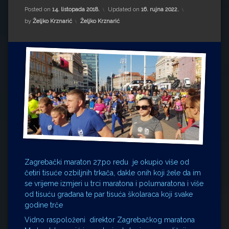
Impressum
Milenko Strižak
Posted on
14. listopada 2018.
Updated on
16. rujna 2022.
Kategorije:
by
Željko Krznarić
Željko Krznarić
Drugi autori
Drugi autori
Matea Andrić
Ljiljana Lekanić-Kljaić
Željko Krznarić
Mario Lovreković
Miroslav Šantek
Zagrebački maraton 27.po redu je okupio više od
četiri tisuće ozbiljnih trkača, dakle onih koji žele da im
se vrijeme izmjeri u trci maratona i polumaratona i više
od tisuću građana te par tisuća školaraca koji svake
godine trče
Vidno raspoloženi direktor Zagrebačkog maratona