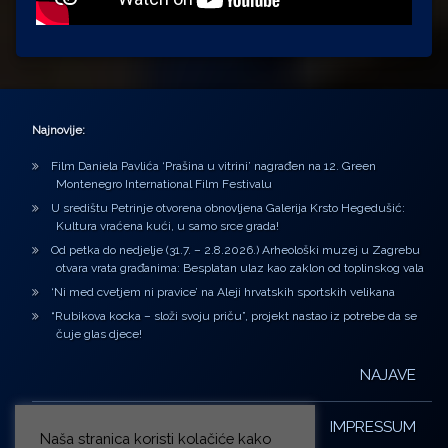
Najnovije:
Film Daniela Pavlića ‘Prašina u vitrini’ nagrađen na 12. Green
Montenegro International Film Festivalu
U središtu Petrinje otvorena obnovljena Galerija Krsto Hegedušić:
Kultura vraćena kući, u samo srce grada!
Od petka do nedjelje (31.7. – 2.8.2026.) Arheološki muzej u Zagrebu
otvara vrata građanima: Besplatan ulaz kao zaklon od toplinskog vala
‘Ni med cvetjem ni pravice’ na Aleji hrvatskih sportskih velikana
“Rubikova kocka – složi svoju priču”, projekt nastao iz potrebe da se
čuje glas djece!
NAJAVE
IMPRESSUM
Naša stranica koristi kolačiće kako