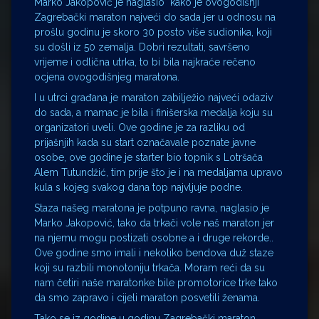
Marko Jakopović je naglasio kako je ovogodišnji
Zagrebački maraton najveći do sada jer u odnosu na
prošlu godinu je skoro 30 posto više sudionika, koji
su došli iz 50 zemalja. Dobri rezultati, savršeno
vrijeme i odlična utrka, to bi bila najkraće rečeno
ocjena ovogodišnjeg maratona.
I u utrci građana je maraton zabilježio najveći odaziv
do sada, a mamac je bila i finišerska medalja koju su
organizatori uveli. Ove godine je za razliku od
prijašnjih kada su start označavale poznate javne
osobe, ove godine je starter bio topnik s Lotršača
Alem Tutundžić, tim prije što je i na medaljama upravo
kula s kojeg svakog dana top najvljuje podne.
Staza našeg maratona je potpuno ravna, naglasio je
Marko Jakopović, tako da trkači vole naš maraton jer
na njemu mogu postizati osobne a i druge rekorde..
Ove godine smo imali i nekoliko bendova duž staze
koji su razbili monotoniju trkača. Moram reći da su
nam četiri naše maratonke bile promotorice trke tako
da smo zapravo i cijeli maraton posvetili ženama.
Tako se iz godine u godinu Zagrebački maraton