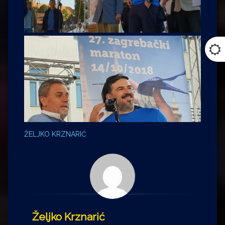
ŽELJKO KRZNARIĆ
Željko Krznarić