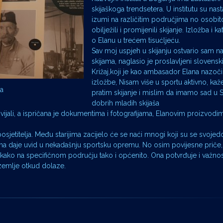
skijaškoga trendsetera. U institutu su nast
izumi na različitim područjima no osobito
obilježili i promijenili skijanje. Izložba i 
o Elanu u trećem tisućljeću.
Sav moj uspjeh u skijanju ostvario sam n
skijama, naglasio je proslavljeni slovenski
Križaj,koji je kao ambasador Elana nazoči
izložbe, Nisam više u sportu aktivno, kaže
na
pratim skijanje i mislim da imamo sad u S
dobrih mladih skijaša
razvijali, a ispričana je dokumentima i fotografijama, Elanovim proizvodim
osjetitelja. Među starijima zacijelo će se naći mnogi koji su se svojed
ima daje uvid u nekadašnju sportsku opremu. No osim povijesne priče, 
ji kako na specifičnom području tako i općenito. Ona potvrđuje i važnos
 zemlje otkud dolaze.