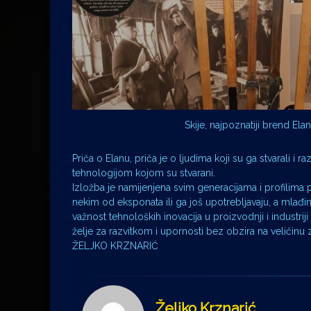
Skije, najpoznatiji brend Ela
Priča o Elanu, priča je o ljudima koji su ga stvarali i 
tehnologijom kojom su stvarani.
Izložba je namijenjena svim generacijama i profilima p
nekim od eksponata ili ga još upotrebljavaju, a mlađ
važnost tehnoloških inovacija u proizvodnji i industri
želje za razvitkom i upornosti bez obzira na veličinu
ŽELJKO KRZNARIĆ
Željko Krznarić