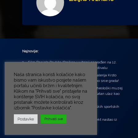
Najnovije:
Film Daniela Pavlića ‘Prašina u vitrini’ nagrađen na 12.
Green Montenegro International Film Festivalu
Naša stranica koristi kolačiće kako
U središtu Petrinje otvorena obnovljena Galerija Krsto
bismo vam iskustvo posjete našem
Hegedušić: Kultura vraćena kući, u samo srce grada!
portalu učinili bržim i kvalitetnijim.
Od petka do nedjelje (31.7. – 2.8.2026.) Arheološki muzej
Klikom na "Prihvati sve" pristajete na
u Zagrebu otvara vrata građanima: Besplatan ulaz kao
korištenje SVIH kolačića, no svoj
zaklon od toplinskog vala
pristanak možete kontrolirati kroz
‘Ni med cvetjem ni pravice’ na Aleji hrvatskih sportskih
izbornik "Postavke kolačića".
velikana
Postavke
Prihvati sve
“Rubikova kocka – složi svoju priču”, projekt nastao iz
potrebe da se čuje glas djece!