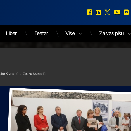
Facebook
LinkedIn
X.com
You
Libar
Teatar
Više
Za vas pišu
Kategorije:
ljko Krznarić
Željko Krznarić
d