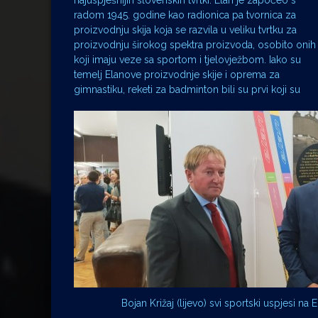
najuspješnijih slovenskih tvrtki. Elan je započeo s
radom 1945. godine kao radionica pa tvornica za
proizvodnju skija koja se razvila u veliku tvrtku za
proizvodnju širokog spektra proizvoda, osobito onih
koji imaju veze sa sportom i tjelovježbom. Iako su
temelj Elanove proizvodnje skije i oprema za
gimnastiku, reketi za badminton bili su prvi koji su
Bojan Križaj (lijevo) svi sportski uspjesi na