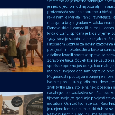
Smatramo da je izložba zanimljiva hrvatsko
je riječ o jednom od najpoznatijih i najusp
proizvođača sportske opreme u bivšoj Ju
rekla nam je Markita Franić, ravnateljica 
muzeja, a brojni građani Hrvatske imali 
Elanove skije ili čamac ili ih imaju i danas.
Priča o Elanu ispričana je kroz vrijeme, 
1945. kada je skupina zanesenjaka na čel
Finžgarom čeznula za novim izazovima k
poslijeratnim okolnostima kako bi sunaro
ostalima izradili sportske sprave za zdra
zdravome tijelu. Čovjek koji se usudio san
sportske opreme još dok je kao maloljetn
radionici svojega oca sam napravio prve s
Mogućnost i poticaj za ispunjenje snova
tvornici postali su s godinama i desetljeć
znak tvrtke Elan, što je na neki poseban 
nadahnjivalo stvaralaštvo svih članova kol
tijekom svoje 70-godišnje povijesti steka
inovatora. Osnivač tvornice Elan Rudi Fi
je u njene temelje izumiteljski duh za sv
Razvojni institut u Begunju ima zasluženi