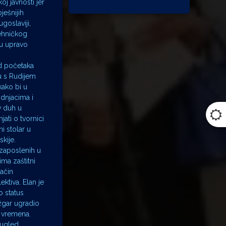
j javnosti jer
ješnijih
goslaviji,
Tehničkog
su upravo
od početaka
u s Rudijem
ako bi u
dnjacima i
v duh u
jati o tvornici
i stolar u
kije.
 zaposlenih u
ima zaštitni
način
ektiva. Elan je
o status
nžgar ugradio
a vremena.
 ugled