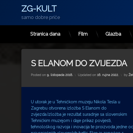
ZG-KULT
samo dobre priče
Stranica dana
Film
Glazba
Preskoči
na
sadržaj
S ELANOM DO ZVIJEZDA
Posted on
9. listopada 2018.
Updated on
16. rujna 2022.
by
Že
U utorak je u Tehničkom muzeju Nikola Tesla u
Zagrebu otvorena izložba S Elanom do
zvijezda.Izložba je rezultat suradnje sa slovenskim
Tehničkim muzejom i daje prikaz povijesti,
tehnološkog razvoja i inovacija te proizvoda jedne o