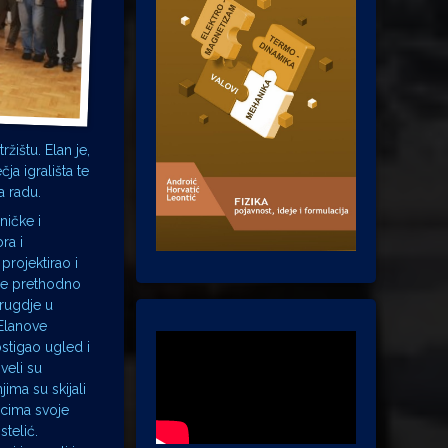
žištu. Elan je,
a igrališta te
a radu.
ničke i
ra i
projektirao i
 se prethodno
drugdje u
 Elanove
stigao ugled i
veli su
ima su skijali
ecima svoje
stelić.