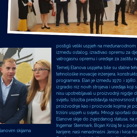
postigli veliki uspjeh na međunarodnom tr
između ostalog, izrađivao opremu za dječj
vatrogasnu opremu i uređaje za zaštitu n
Temelj Elanova uspjeha bile su stalne teh
tehnološke inovacije inženjera, konstrukto
programera. Elan je između 1970. i 1980. 
izgradio niz novih strojeva i uređaja koji
nisu upotrebljavali u proizvodnji nigdje 
svijetu. Izložba predstavlja raznovrsnost
proizvodnje kao i proizvode kojima je po
tržišni uspjeh u svijetu. Mnogi sportaši do
Elanove skije do zvjezdanog statusa, na nj
Ingemar Stenmark, Bojan Križaj te u poč
 Elanovim skijama
karijere, naši nenadmašni Janica i Ivica Ko