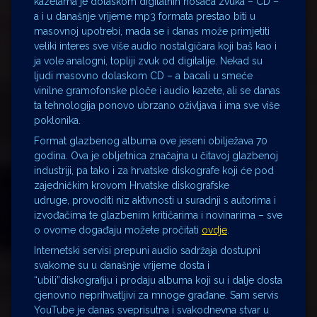
kazetama je dolaskom digitalnih nosača zvuka – CD –
a i u današnje vrijeme mp3 formata prestao biti u
masovnoj upotrebi, mada se i danas može primjetiti
veliki interes sve više audio nostalgičara koji baš kao i
ja vole analogni, topliji zvuk od digitalije. Nekad su
ljudi masovno dolaskom CD – a bacali u smeće
vinilne gramofonske ploče i audio kazete, ali se danas
ta tehnologija ponovo ubrzano oživljava i ima sve više
poklonika.
Format glazbenog albuma ove jeseni obilježava 70
godina. Ova je obljetnica značajna u čitavoj glazbenoj
industriji, pa tako i za hrvatske diskografe koji će pod
zajedničkim krovom Hrvatske diskografske
udruge, provoditi niz aktivnosti u suradnji s autorima i
izvođačima te glazbenim kritičarima i novinarima – sve
o ovome događaju možete pročitati
ovdje
.
Internetski servisi prepuni audio sadržaja dostupni
svakome su u današnje vrijeme dosta i
“ubili”diskografiju i prodaju albuma koji su i dalje dosta
cjenovno neprihvatljivi za mnoge građane. Sam servis
YouTube je danas sveprisutna i svakodnevna stvar u