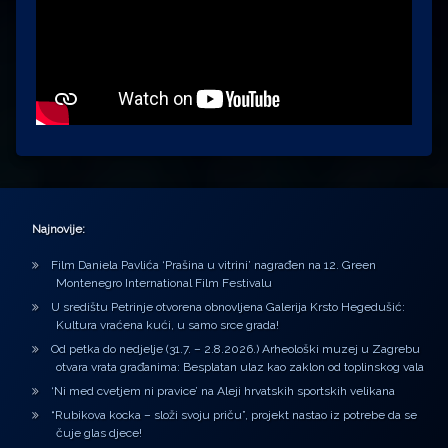
Najnovije:
Film Daniela Pavlića ‘Prašina u vitrini’ nagrađen na 12. Green
Montenegro International Film Festivalu
U središtu Petrinje otvorena obnovljena Galerija Krsto Hegedušić:
Kultura vraćena kući, u samo srce grada!
Od petka do nedjelje (31.7. – 2.8.2026.) Arheološki muzej u Zagrebu
otvara vrata građanima: Besplatan ulaz kao zaklon od toplinskog vala
‘Ni med cvetjem ni pravice’ na Aleji hrvatskih sportskih velikana
“Rubikova kocka – složi svoju priču”, projekt nastao iz potrebe da se
čuje glas djece!