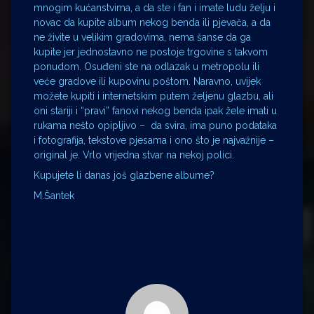
mnogim kućanstvima, a da ste i fan i imate ludu želju i
novac da kupite album nekog benda ili pjevača, a da
ne živite u velikim gradovima, nema šanse da ga
kupite jer jednostavno ne postoje trgovine s takvom
ponudom. Osuđeni ste na odlazak u metropolu ili
veće gradove ili kupovinu poštom. Naravno, uvijek
možete kupiti i internetskim putem željenu glazbu, ali
oni stariji i “pravi” fanovi nekog benda ipak žele imati u
rukama nešto opipljivo – da svira, ima puno podataka
i fotografija, tekstove pjesama i ono što je najvažnije –
original je. Vrlo vrijedna stvar na nekoj polici.
Kupujete li danas još glazbene albume?
M.Šantek