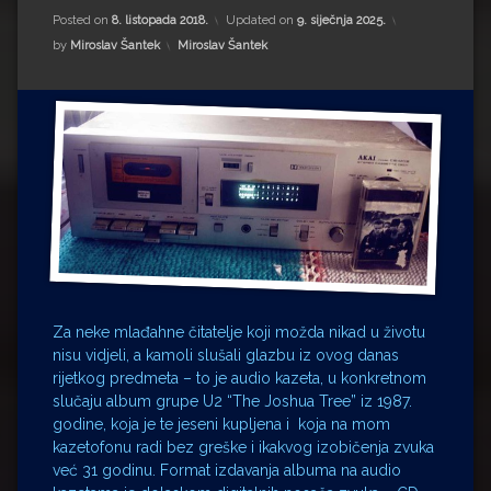
Impressum
Milenko Strižak
Posted on
8. listopada 2018.
Updated on
9. siječnja 2025.
Kategorije:
by
Miroslav Šantek
Miroslav Šantek
Drugi autori
Drugi autori
Matea Andrić
Ljiljana Lekanić-Kljaić
Željko Krznarić
Mario Lovreković
Miroslav Šantek
Za neke mlađahne čitatelje koji možda nikad u životu
nisu vidjeli, a kamoli slušali glazbu iz ovog danas
rijetkog predmeta – to je audio kazeta, u konkretnom
slučaju album grupe U2 “The Joshua Tree” iz 1987.
godine, koja je te jeseni kupljena i koja na mom
kazetofonu radi bez greške i ikakvog izobičenja zvuka
već 31 godinu. Format izdavanja albuma na audio