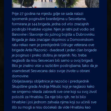
Prije 27 godina na mjestu gdje se sada nalazi
spomenik poginulim braniteljima u Sesvetama,
formirana je 144.brigada, jedna od vrlo značajnih
postrojbi Hrvatske vojske. Njen je ratni put vodio od
Banovine i Slavonije do južnog bojišta u Dubrovniku.
Brigada je dala
značajan
doprinos u Domovinskom
ratu-rekao nam je predsjednik Udruge veterana ove
brigade Ante Plazonić- dvadeset i jedan član brigade
je poginuo i preko stotinu je ranjenih. No, treba
naglasiti da nisu Sesvećani bili samo u ovoj brigadi.
Bilo je znatno više u različitim postrojbama, tako da je
osamdeset Sesvećana dalo svoje živote u obrani
domovine.
Obilježavanju obljetnice je nazočio i predsjednik
Skupštine grada Andrija Mikulić koji je naglasio kako
ne smijemo nikada zabraviti sve one koji su svoj život
položili za Hrvatsku. Da nije bilo njih, ne bi bilo
Hrvatske i još jednom zahvala njima koji su učinili sve
što su mogli a nisu dočekali da vide Hrvatsku kao