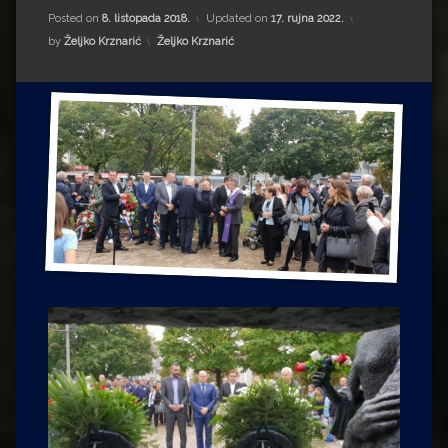
Impressum
Milenko Strižak
Posted on
8. listopada 2018.
Updated on
17. rujna 2022.
Kategorije:
by
Željko Krznarić
Željko Krznarić
Drugi autori
Drugi autori
Matea Andrić
Ljiljana Lekanić-Kljaić
Željko Krznarić
Mario Lovreković
Miroslav Šantek