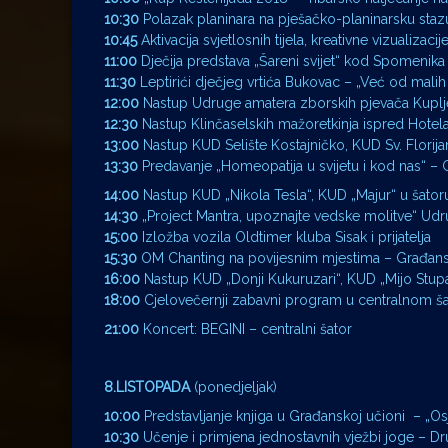
10:30
Polazak planinara na pješačko-planinarsku sta
10:45
Aktivacija svjetlosnih tijela, kreativne vizualizaci
11:00
Dječija predstava „Šareni svijet“ kod Spomenika 
11:30
Leptirići dječjeg vrtića Bukovac – „Već od malih 
12:00
Nastup Udruge amatera zborskih pjevača Kuplje
12:30
Nastup Klinčaselskih mažoretkinja ispred Hotela
13:00
Nastup KUD Selište Kostajničko, KUD Sv. Florij
13:30
Predavanje „Homeopatija u svijetu i kod nas“ –
14:00
Nastup KUD „Nikola Tesla“, KUD „Majur“ u šator
14:30
„Project Mantra, upoznajte vedske molitve“ Ud
15:00
Izložba vozila Oldtimer kluba Sisak i prijatelja
15:30
OM Chanting na povijesnim mjestima – Građans
16:00
Nastup KUD „Donji Kukuruzari“, KUD „Mijo Stupa
18:00
Cjelovečernji zabavni program u centralnom ša
21:00
Koncert: BEGINI – centralni šator
8.LISTOPADA
(ponedjeljak)
10:00
Predstavljanje knjiga u Građanskoj učioni – „Osj
10:30
Učenje i primjena jednostavnih vježbi joge – Dr