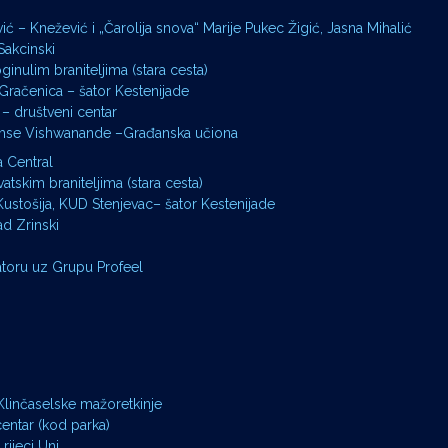
ić – Knežević i „Čarolija snova“ Marije Pukec Žigić, Jasna Mihalić
Sakcinski
inulim braniteljima (stara cesta)
račenica – šator Kestenijade
– društveni centar
hamse Vishwanande –Građanska učiona
a Central
tskim braniteljima (stara cesta)
stošija, KUD Stenjevac– šator Kestenijade
d Zrinski
toru uz Grupu Profeel
linčaselske mažoretkinje
entar (kod parka)
rijeci Uni