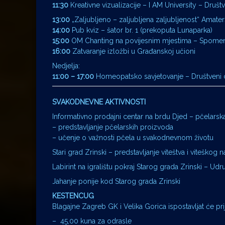
11:30
Kreativne vizualizacije – I AM University – Društ
13:00
„Zaljubljeno – zaljubljena zaljubljenost“ Amate
14:00
Pub kviz – šator br. 1 (prekoputa Lunaparka)
15:00
OM Chanting na povijesnim mjestima – Spomen
16:00
Zatvaranje izložbi u Građanskoj učioni
Nedjelja:
11:00 – 17:00
Homeopatsko savjetovanje – Društveni ce
SVAKODNEVNE AKTIVNOSTI
Informativno prodajni centar na brdu Djed – pčelars
– predstavljanje pčelarskih proizvoda
– učenje o važnosti pčela u svakodnevnom životu
Stari grad Zrinski – predstavljanje viteštva i viteškog n
Labirint na igralištu pokraj Starog grada Zrinski – Udr
Jahanje ponije kod Starog grada Zrinski
KESTENCUG
Blagajne Zagreb GK i Velika Gorica ispostavljat će pri
– 45,00 kuna za odrasle