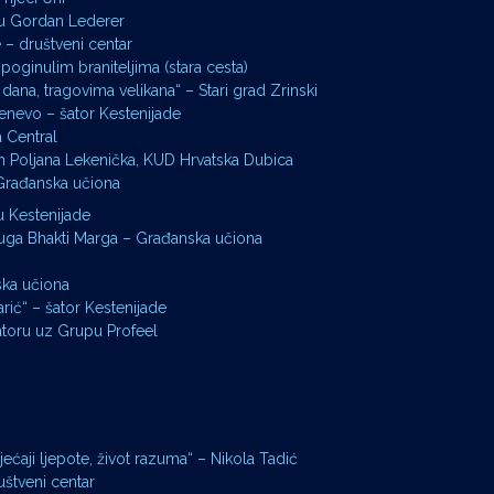
zu Gordan Lederer
je – društveni centar
poginulim braniteljima (stara cesta)
dana, tragovima velikana“ – Stari grad Zrinski
nevo – šator Kestenijade
 Central
an Poljana Lekenička, KUD Hrvatska Dubica
 Građanska učiona
u Kestenijade
ruga Bhakti Marga – Građanska učiona
ka učiona
rić“ – šator Kestenijade
toru uz Grupu Profeel
ećaji ljepote, život razuma“ – Nikola Tadić
uštveni centar