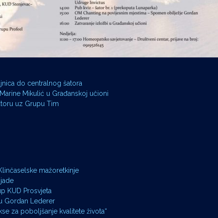
nica do centralnog šatora
Marine Mikulić u Građanskoj učioni
atoru uz Grupu Tim
linčaselske mažoretkinje
ijade
up KUD Prosvjeta
zu Gordan Lederer
kse za poboljšanje kvalitete života“