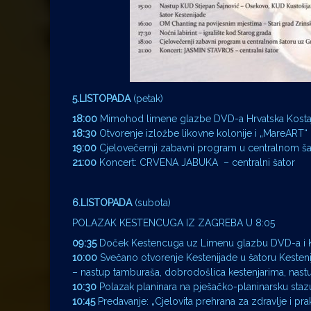
5.LISTOPADA
(petak)
18:00
Mimohod limene glazbe DVD-a Hrvatska Kostaj
18:30
Otvorenje izložbe likovne kolonije i „MareART“ 
19:00
Cjelovečernji zabavni program u centralnom š
21:00
Koncert: CRVENA JABUKA – centralni šator
6.LISTOPADA
(subota)
POLAZAK KESTENCUGA IZ ZAGREBA U 8:05
09:35
Doček Kestencuga uz Limenu glazbu DVD-a i K
10:00
Svečano otvorenje Kestenijade u šatoru Kesten
– nastup tamburaša, dobrodošlica kestenjarima, nast
10:30
Polazak planinara na pješačko-planinarsku sta
10:45
Predavanje: „Cjelovita prehrana za zdravlje i pra