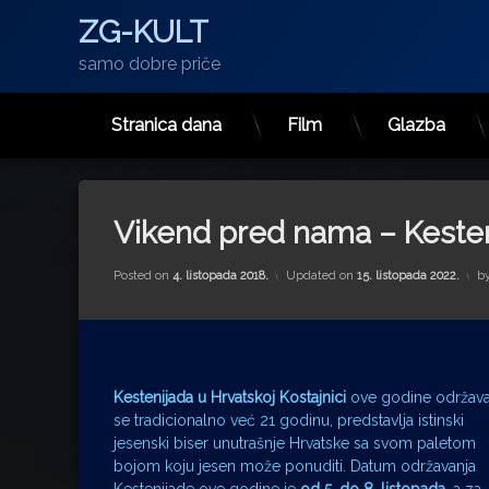
ZG-KULT
samo dobre priče
Stranica dana
Film
Glazba
Preskoči
na
sadržaj
Vikend pred nama – Kesteni
Posted on
4. listopada 2018.
Updated on
15. listopada 2022.
b
Kestenijada u Hrvatskoj Kostajnici
ove godine održav
se tradicionalno već 21 godinu, predstavlja istinski
jesenski biser unutrašnje Hrvatske sa svom paletom
bojom koju jesen može ponuditi. Datum održavanja