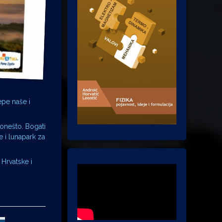
epe naše i
onešto. Bogati
e i lunapark za
 Hrvatske i