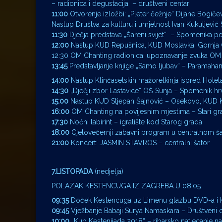
– radionica i degustacija – društveni centar
11:00
Otvorenje izložbi: „Pleter čežnje“ Dijane Bogičev
Nastup Društva za kulturu i umjetnost Ivan Kukuljević 
11:30
Dječja predstava „Šareni svijet“ – Spomenika pog
12:00
Nastup KUD Repušnica, KUD Moslavka, Gornja G
12:30 OM Chanting radionica: upoznavanje zvuka OM 
13:45
Predstavljanje knjige „Samo ljubav“ – Parama
14:00
Nastup Klinčaselskih mažoretkinja ispred Hotel
14:30
„Dječji zbor Lastavice“ OŠ Sunja – Spomenik hrva
15:00
Nastup KUD Stjepan Šajnović – Osekovo, KUD Ku
16:00
OM Chanting na povijesnim mjestima – Stari gra
17:30
Noćni labirint – igralište kod Starog grada
18:00
Cjelovečernji zabavni program u centralnom ša
21:00
Koncert: JASMIN STAVROS – centralni šator
7.LISTOPADA
(nedjelja)
POLAZAK KESTENCUGA IZ ZAGREBA U 08:05
09:35
Doček Kestencuga uz Limenu glazbu DVD-a i K
09:45
Vježbanje Babaji Surya Namaskara – Društveni c
10:00
„Kup Kestenijada 2018“ – ribarsko natjecanje na 