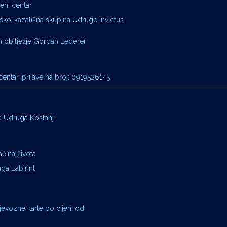
veni centar
rsko-kazališna skupina Udruge Invictus
 obilježje Gordan Lederer
ntar, prijave na broj: 0919526145
ka Udruga Kostanj
ačina života
uga Labirint
jevozne karte po cijeni od: