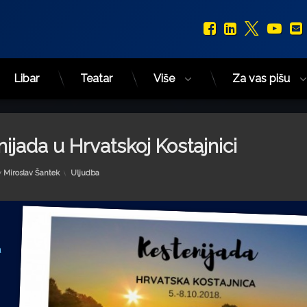
Facebook
LinkedIn
X.com
You
Libar
Teatar
Više
Za vas pišu
jada u Hrvatskoj Kostajnici
Kategorije:
y
Miroslav Šantek
Uljudba
a