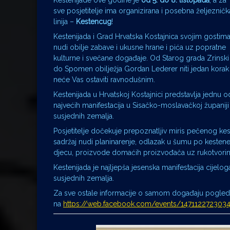
Kestenijade ove godine je
od 5. do 8. listopada
, a za
sve posjetitelje ima organizirana i posebna željezničk
linija –
Kestencug
!
Kestenijada i Grad Hrvatska Kostajnica svojim gostim
nudi obilje zabave i ukusne hrane i pića uz popratne
kulturne i svečane događaje. Od Starog grada Zrinski
do Spomen obilježja Gordan Lederer niti jedan korak
neće Vas ostaviti ravnodušnim.
Kestenijada u Hrvatskoj Kostajnici predstavlja jednu o
najvećih manifestacija u Sisačko-moslavačkoj županiji 
susjednih zemalja.
Posjetitelje dočekuje prepoznatljiv miris pečenog ke
sadržaj nudi planinarenje, odlazak u šumu po kestene,
djecu, proizvode domaćih proizvođača uz rukotvorine 
Kestenijada je najljepša jesenska manifestacija cijel
susjednih zemalja.
Za sve ostale informacije o samom događaju pogled
na
https://web.facebook.com/events/14711227230