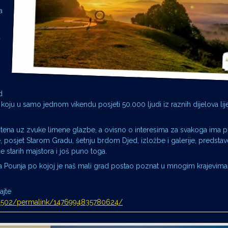
a
a
d
koju u samo jednom vikendu posjeti 50.000 ljudi iz raznih dijelova lij
stena uz zvuke limene glazbe, a ovisno o interesima za svakoga ima p
 posjet Starom Gradu, šetnju brdom Djed, izložbe i galerije, predstav
starih majstora i još puno toga.
oga Pounja po kojoj je naš mali grad postao poznat u mnogim krajevima
ajte
34502/permalink/1476994835780624/