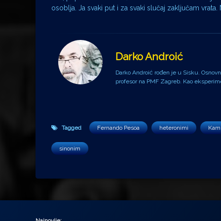
osoblja. Ja svaki put i za svaki slučaj zaključam vrata. 
Darko Androić
Darko Androić rođen je u Sisku. Osnovnu 
profesor na PMF Zagreb. Kao eksperiment
Tagged
Fernando Pesoa
heteronimi
Kami
sinonim
Najnovije: