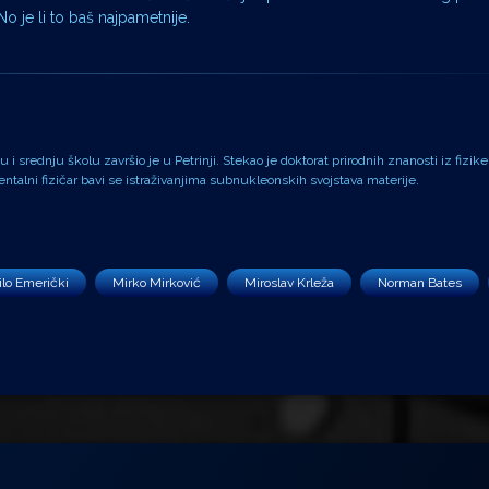
No je li to baš najpametnije.
i srednju školu završio je u Petrinji. Stekao je doktorat prirodnih znanosti iz fizike
alni fizičar bavi se istraživanjima subnukleonskih svojstava materije.
lo Emerički
Mirko Mirković
Miroslav Krleža
Norman Bates