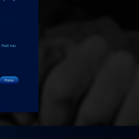
. Radi kao
Psiho