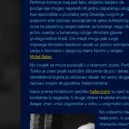
Perkinsa kome je ovaj pak tako obilježio karijeru da
poslije nije mogao napraviti niti jednu zapaženiju ulog
Kao epizodiste u poznatoj seriji Dinastija svojom je
pojavom više izazivao asocijacije na sjenu kuhinjskog
noža na plastičnoj zavjesi kabine za tuširanje, nego št
je bio uvjerljiv u tumačenju uloge otmičara glavne
protagonistice Kristl. Oni mlađi mogu pak svoje
impresije filmskim klasikom vezati uz dobro snimljen
seriju o Normanu i njegovoj mami Normi u serijalu
Motel Bates
.
No čovjek se može podvojiti i u stvarnom životu. Port
Toliko je znao pisati različitim stilovima da još i dan
identitetima kojima je običavao davati, ne samo druga i
nazivao svojim drugostima: heteronimima.
Inače prema hrvatskom rječniku
heteronimi
su riječi 
konteksta ili naglaska. S druge strane Hrvatska encik
ὄνομα:
ime), vrsta zagonetke u stihu; u enigmatici isto
No ostavimo nač
heteronim. U sv
stranačku iskazni