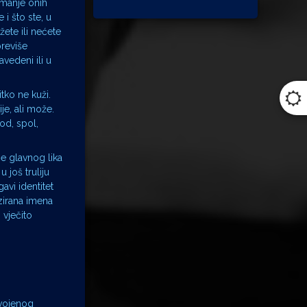
 manje onih
 i što ste, u
žete ili nećete
previše
zavedeni ili u
itko ne kuži.
je, ali može.
od, spol,
e glavnog lika
 još truliju
vi identitet
zirana imena
 vječito
dvojenog