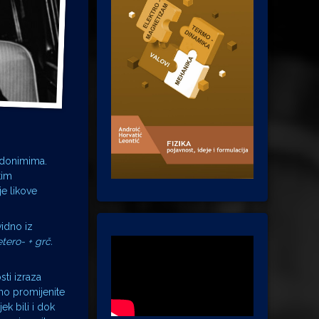
udonimima.
tim
je likove
vidno iz
tero- + grč.
ti izraza
no promijenite
ek bili i dok