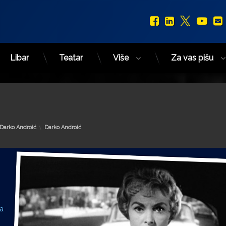
Facebook
LinkedIn
X.com
You
Libar
Teatar
Više
Za vas pišu
Kategorije:
Darko Androić
Darko Androić
ra