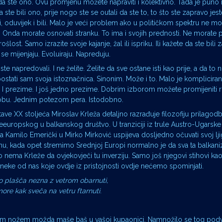
i da ste ono. Ovu promjenu možete napraviti i kolektivno. Tada je puno
a ste bili ono, prije nogo ste se outali da ste to, to što ste zapravo jeste
ti, oduvijek i bili. Malo je veći problem ako u političkom spektru ne mo
. Onda morate osnovati stranku. To ima i svojih prednosti. Ne morate 
rošlost. Samo izrazite svoje kajanje, žal ili ispriku. Ili kažete da ste bili 
 se mijenjaju. Evoluiraju. Napreduju.
ste napredovali. I ne želite. Želite da sve ostane isti kao prije, a da to n
ostati sam svoja istoznačnica. Sinonim. Može i to. Malo je komplicirani
. I prezime. I još jedno prezime. Dobrim izborom možete promijeniti r
 osobu. Jednim potezom pera. Istodobno.
 XX stoljeća Miroslav Krleža detaljno razrađuje filozofiju prilagodb
jeeuropskog u balkanskog društvo. U tranziciji iz trule Austro-Ugarske u
amilo Emerički u Mirko Mirković uspijeva dosljedno očuvati svoj ljiga
nu, kada opet stremimo Srednjoj Europi normalno je da sva ta balkani
 nema Krleže da ovjekovječi tu inverziju. Samo još njegovi stihovi kao
neke od nas koje ovdje iz pristojnosti ovdje nećemo spominjati.
 plašča nezna z vetrom obarnuti,
ore kak sveča na vetru ftarnuti
.
injskim nožem možda maše baš u vašoj kupaonici. Namnožilo se tog po