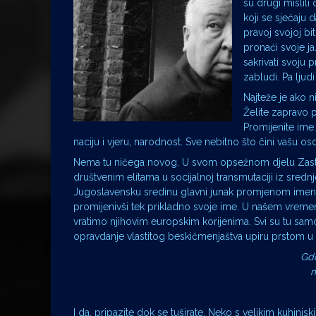
su drugi mislil
koji se sjećaju d
pravoj svojoj bi
pronaći svoje ja
sakrivati svoju p
zabludi. Pa ljudi
Najteže je ako ni
Želite zapravo p
Promijenite ime
naciju i vjeru, narodnost. Sve nebitno što čini vašu
Nema tu ničega novog. U svom opsežnom djelu Zastave
društvenim elitama u socijalnoj transmutaciji iz sredn
Jugoslavensku sredinu glavni junak promjenom imena K
promijenivši tek prikladno svoje ime. U našem vreme
vratimo njihovim europskim korijenima. Svi su tu samo
opravdanje vlastitog beskičmenjaštva upiru prstom u 
Gdo
m
I da, pripazite dok se tuširate. Neko s velikim kuh