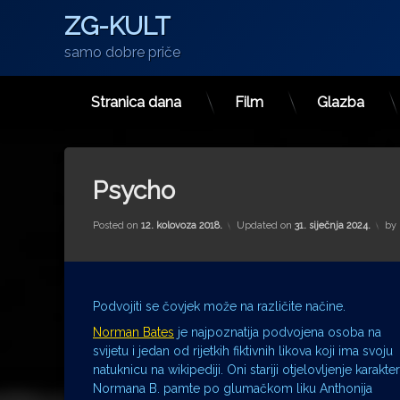
ZG-KULT
samo dobre priče
Stranica dana
Film
Glazba
Preskoči
na
sadržaj
Psycho
Posted on
12. kolovoza 2018.
Updated on
31. siječnja 2024.
by
Podvojiti se čovjek može na različite načine.
Norman Bates
je najpoznatija podvojena osoba na
svijetu i jedan od rijetkih fiktivnih likova koji ima svoju
natuknicu na wikipediji. Oni stariji otjelovljenje karakte
Normana B. pamte po glumačkom liku Anthonija