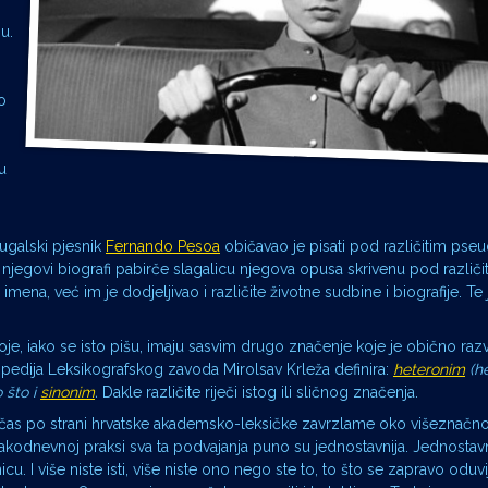
u.
o
u
ugalski pjesnik
Fernando Pesoa
običavao je pisati pod različitim pse
as njegovi biografi pabirče slagalicu njegova opusa skrivenu pod različi
mena, već im je dodjeljivao i različite životne sudbine i biografije. Te 
koje, iako se isto pišu, imaju sasvim drugo značenje koje je obično raz
lopedija Leksikografskog zavoda Mirolsav Krleža definira:
heteronim
(he
 što i
sinonim
.
Dakle različite riječi istog ili sličnog značenja.
as po strani hrvatske akademsko-leksičke zavrzlame oko višeznačnos
akodnevnoj praksi sva ta podvajanja puno su jednostavnija. Jednostav
cu. I više niste isti, više niste ono nego ste to, to što se zapravo oduvij