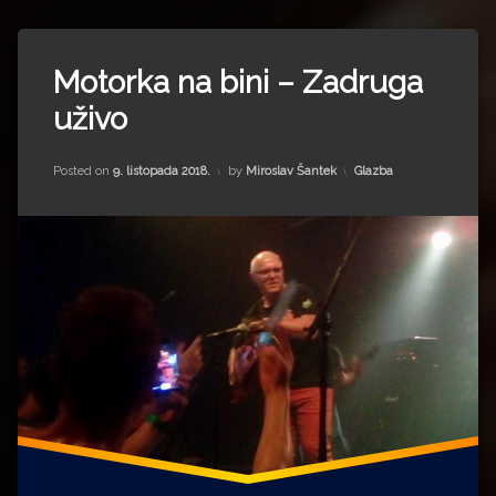
Impressum
Milenko Strižak
Tagged
Drugi autori
Drugi autori
Vintage
Motorka na bini – Zadruga
Industrial
Matea Andrić
uživo
Bar
Zadruga
Ljiljana Lekanić-Kljaić
Zagreb
Kategorije:
Posted on
9. listopada 2018.
by
Miroslav Šantek
Glazba
Željko Krznarić
Mario Lovreković
Miroslav Šantek