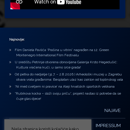
Najnovije:
Film Daniela Pavlića ‘Prašina u vitrini’ nagrađen na 12. Green
Montenegro International Film Festivalu
U središtu Petrinje otvorena obnovljena Galerija Krsto Hegedušić:
Kultura vraćena kući, u samo srce grada!
Od petka do nedjelje (31.7. – 2.8.2026.) Arheološki muzej u Zagrebu
otvara vrata građanima: Besplatan ulaz kao zaklon od toplinskog vala
‘Ni med cvetjem ni pravice’ na Aleji hrvatskih sportskih velikana
“Rubikova kocka – složi svoju priču”, projekt nastao iz potrebe da se
čuje glas djece!
NAJAVE
IMPRESSUM
Naša stranica koristi kolačiće kako