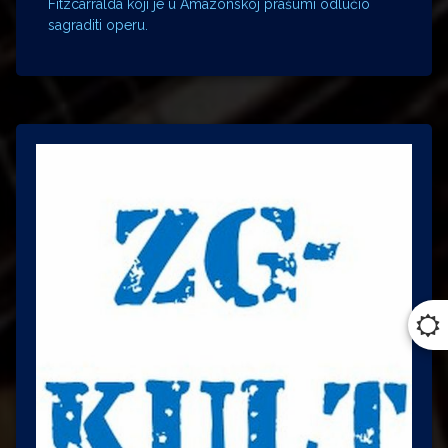
Fitzcarralda koji je u Amazonskoj prašumi odlučio
sagraditi operu.