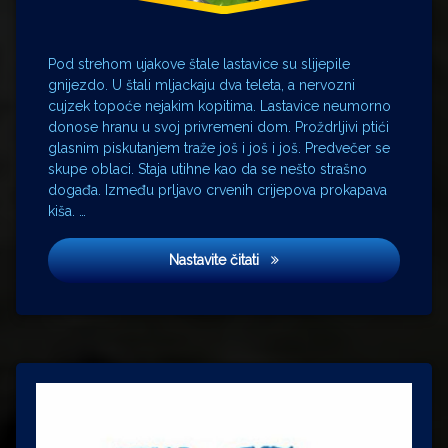
Hirundo
rustica
škanjci-
buteoninae
Pod strehom ujakove štale lastavice su slijepile
gnijezdo. U štali mljackaju dva teleta, a nervozni
sove-
cujzek topoće nejakim kopitima. Lastavice neumorno
strigidae
donose hranu u svoj privremeni dom. Proždrljivi ptići
vrabac-
glasnim piskutanjem traže još i još i još. Predvečer se
Paser
skupe oblaci. Staja utihne kao da se nešto strašno
domesticus
događa. Između prljavo crvenih crijepova prokapava
vrana-
kiša. …
Corvus
corone
Ptičice i ptičurine
Nastavite čitati