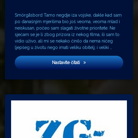
Volvo
Smörgåsbord Tamo negdje iza vojske, dakle kad sam
po današnjim mjerilima bio još veoma, veoma mlad i
neiskusan, počeo sam slagati životne prioritete. Ne
sjećam se je li zbog prizora iz nekog filma, ili sam to
vidio uživo, ali mi se nekako činilo da nema ničeg
ljepšeg u životu nego imati veliku obitelj; i veliki …
Švedski stol
Nastavite čitati