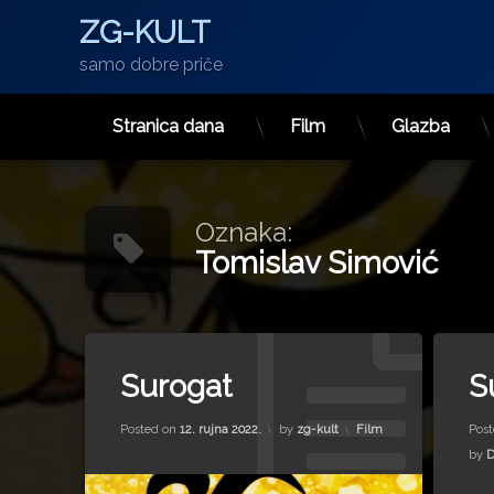
ZG-KULT
samo dobre priče
Stranica dana
Film
Glazba
Preskoči
na
sadržaj
Oznaka:
Tomislav Simović
Tagged
Tagge
Dušan Vukotić
Dušan 
Surogat
S
Oskar
Gottfr
Updated on
12. rujna 2022.
Rudolf Sremec
Rudolf
Kategorije:
Posted on
12. rujna 2022.
by
zg-kult
Film
Pos
Surogat
statisti
by
D
Tomislav Simović
Tomisl