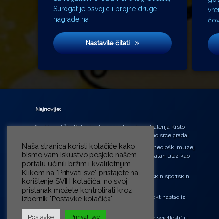
Surogat je osvojio i brojne druge
vre
nagrade na …
čov
Surogat
Nastavite čitati
Najnovije:
U središtu Petrinje otvorena obnovljena Galerija Krsto
Hegedušić: Kultura vraćena kući, u samo srce grada!
Naša stranica koristi kolačiće kako
Od petka do nedjelje (31.7. – 2.8.2026.) Arheološki muzej
bismo vam iskustvo posjete našem
u Zagrebu otvara vrata građanima: Besplatan ulaz kao
portalu učinili bržim i kvalitetnijim.
zaklon od toplinskog vala
Klikom na "Prihvati sve" pristajete na
‘Ni med cvetjem ni pravice’ na Aleji hrvatskih sportskih
korištenje SVIH kolačića, no svoj
velikana
pristanak možete kontrolirati kroz
“Rubikova kocka – složi svoju priču”, projekt nastao iz
izbornik "Postavke kolačića".
potrebe da se čuje glas djece!
Postavke
Prihvati sve
Pozivnica na 6. Likovnu koloniju „Buđenje svjetlosti” u