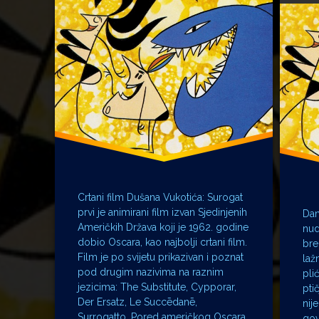
Vlaška ulica
virtual
Zagrebačka škola crtanog filma
Zagreb
Zagreb
Crtani film Dušana Vukotića: Surogat
prvi je animirani film izvan Sjedinjenih
Dan
Američkih Država koji je 1962. godine
nud
dobio Oscara, kao najbolji crtani film.
bre
Film je po svijetu prikazivan i poznat
laž
pod drugim nazivima na raznim
pli
jezicima: The Substitute, Cypporar,
pti
Der Ersatz, Le Succēdanē,
nije
Surrogatto. Pored američkog Oscara,
gov