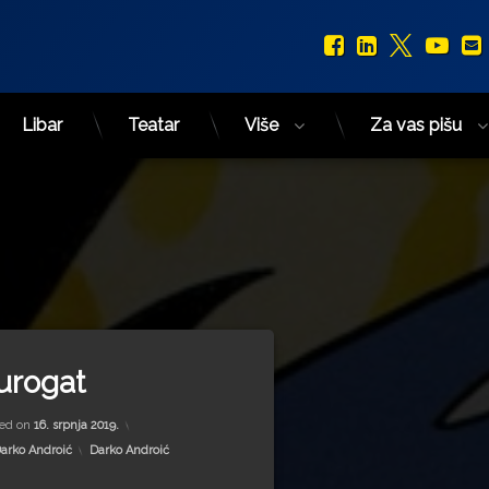
Facebook
LinkedIn
X.com
You
Libar
Teatar
Više
Za vas pišu
d
Vukotić
urogat
ied Wilhelm Leibniz
Updated on
19. srpnja 2022.
 Sremec
ted on
16. srpnja 2019.
ka
Kategorije:
arko Androić
Darko Androić
av Simović