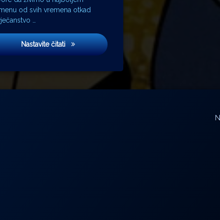
menu od svih vremena otkad
ječanstvo …
Surogat
Nastavite čitati
N