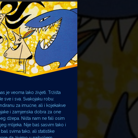
na stvarnost
 Film
ačka škola crtanog filma
as je veoma lako živjeti. Tržišta
e sve i sva. Svakojaku robu:
ndiranu za imućne, ali i kojekakve
njake i zamjenska dobra za one
ćeg džepa. Ništa nam ne fali osim
čjeg mlijeka. Nije baš sasvim tako i
 baš svima tako, ali statistike
ore da živimo u najboljem