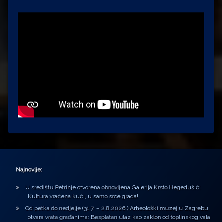
Najnovije:
U središtu Petrinje otvorena obnovljena Galerija Krsto Hegedušić:
Kultura vraćena kući, u samo srce grada!
Od petka do nedjelje (31.7. – 2.8.2026.) Arheološki muzej u Zagrebu
otvara vrata građanima: Besplatan ulaz kao zaklon od toplinskog vala