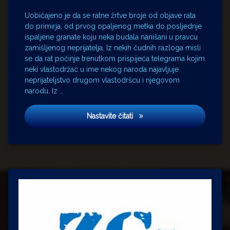
Wolfgang
Goete
Uobičajeno je da se ratne žrtve broje od objave rata
do primirja, od prvog opaljenog metka do posljednje
Rainer
Werner
ispaljene granate koju neka budala nanišani u pravcu
Fassbinder
zamišljenog neprijatelja. Iz nekih čudnih razloga misli
se da rat počinje trenutkom prispijeća telegrama kojim
Richard
Wagner
neki vlastodržac u ime nekog naroda najavljuje
neprijateljstvo drugom vlastodršcu i njegovom
narodu. Iz …
Djeca rata
Nastavite čitati