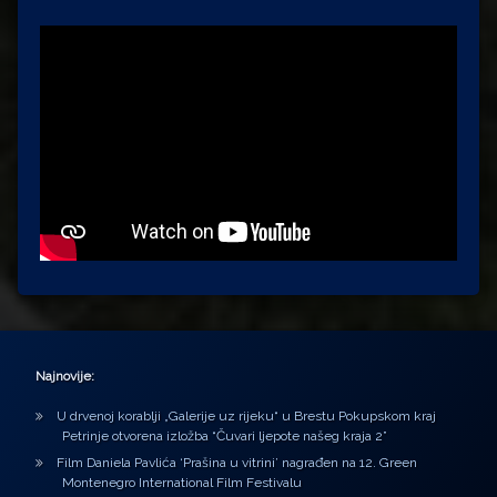
Najnovije:
U drvenoj korablji „Galerije uz rijeku“ u Brestu Pokupskom kraj
Petrinje otvorena izložba “Čuvari ljepote našeg kraja 2”
Film Daniela Pavlića ‘Prašina u vitrini’ nagrađen na 12. Green
Montenegro International Film Festivalu