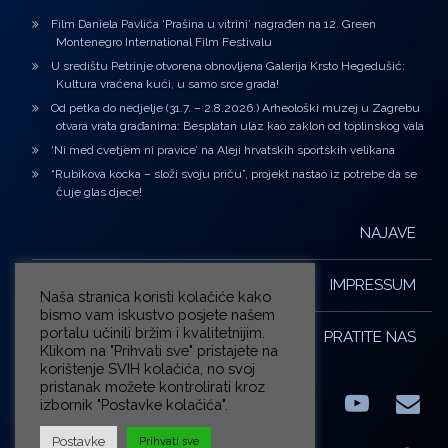
Film Daniela Pavlića ‘Prašina u vitrini’ nagrađen na 12. Green
Montenegro International Film Festivalu
U središtu Petrinje otvorena obnovljena Galerija Krsto Hegedušić:
Kultura vraćena kući, u samo srce grada!
Od petka do nedjelje (31.7. – 2.8.2026.) Arheološki muzej u Zagrebu
otvara vrata građanima: Besplatan ulaz kao zaklon od toplinskog vala
‘Ni med cvetjem ni pravice’ na Aleji hrvatskih sportskih velikana
“Rubikova kocka – složi svoju priču”, projekt nastao iz potrebe da se
čuje glas djece!
NAJAVE
IMPRESSUM
Naša stranica koristi kolačiće kako
bismo vam iskustvo posjete našem
portalu učinili bržim i kvalitetnijim.
PRATITE NAS
Klikom na "Prihvati sve" pristajete na
korištenje SVIH kolačića, no svoj
pristanak možete kontrolirati kroz
izbornik "Postavke kolačića".
Facebook
LinkedIn
YouTub
E-m
X.com
Postavke
Prihvati sve