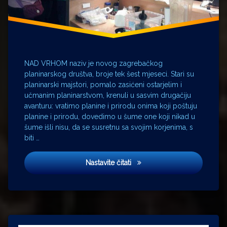
NAD VRHOM naziv je novog zagrebačkog
planinarskog društva, broje tek šest mjeseci. Stari su
planinarski majstori, pomalo zasićeni ostarjelim i
učmanim planinarstvom, krenuli u sasvim drugačiju
avanturu: vratimo planine i prirodu onima koji poštuju
planine i prirodu, dovedimo u šume one koji nikad u
šume išli nisu, da se susretnu sa svojim korjenima, s
biti …
Nada Rocco i stari planinars
Nastavite čitati