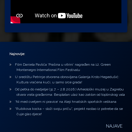
Najnovije:
Film Daniela Pavlića ‘Prašina u vitrini’ nagrađen na 12. Green
Montenegro International Film Festivalu
U središtu Petrinje otvorena obnovljena Galerija Krsto Hegedušić:
Kultura vraćena kući, u samo srce grada!
Od petka do nedjelje (31.7. – 2.8.2026.) Arheološki muzej u Zagrebu
otvara vrata građanima: Besplatan ulaz kao zaklon od toplinskog vala
‘Ni med cvetjem ni pravice’ na Aleji hrvatskih sportskih velikana
“Rubikova kocka – složi svoju priču”, projekt nastao iz potrebe da se
čuje glas djece!
NAJAVE