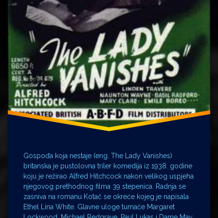
Gospođa koja nestaje (eng. The Lady Vanishes)
britanska je pustolovna triler komedija iz 1938. godine
koju je režirao Alfred Hitchcock nakon velikog uspjeha
njegovog prethodnog filma 39 stepenica. Radnja se
zasniva na romanu Kotač se okreće kojeg je napisala
Ethel Lina White. Glavne uloge tumače Margaret
Lockwood, Michael Redgrave, Paul Lukas i Dame May