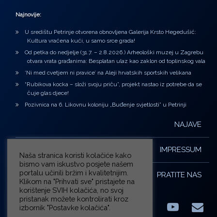
Najnovije:
U središtu Petrinje otvorena obnovljena Galerija Krsto Hegedušić:
Kultura vraćena kući, u samo srce grada!
Od petka do nedjelje (31.7. – 2.8.2026.) Arheološki muzej u Zagrebu
otvara vrata građanima: Besplatan ulaz kao zaklon od toplinskog vala
‘Ni med cvetjem ni pravice’ na Aleji hrvatskih sportskih velikana
“Rubikova kocka – složi svoju priču”, projekt nastao iz potrebe da se
čuje glas djece!
Pozivnica na 6. Likovnu koloniju „Buđenje svjetlosti” u Petrinji
NAJAVE
IMPRESSUM
Naša stranica koristi kolačiće kako
bismo vam iskustvo posjete našem
portalu učinili bržim i kvalitetnijim.
PRATITE NAS
Klikom na "Prihvati sve" pristajete na
korištenje SVIH kolačića, no svoj
pristanak možete kontrolirati kroz
izbornik "Postavke kolačića".
Facebook
LinkedIn
YouTub
E-m