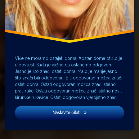
Vidošević
Rene
Descartes
Robert
Kumerle
socijalna
distanca
strabizam
Veljko
Više ne moramo ostajati doma! #ostanidoma otišlo je
Miljević
u povijest. Sada je važno da ostanemo odgovorni.
Jasno je što znači ostati doma. Malo je manje jasno
što znači biti odgovoran. Biti odgovoran možda znači
ostati doma. Ostati odgovoran možda znači stalno
prati ruke. Ostati odgovoran možda znači stalno nositi
kirurške rukavice. Ostati odgovoran vjerojatno znači …
Ogledala duše
Nastavite čitati