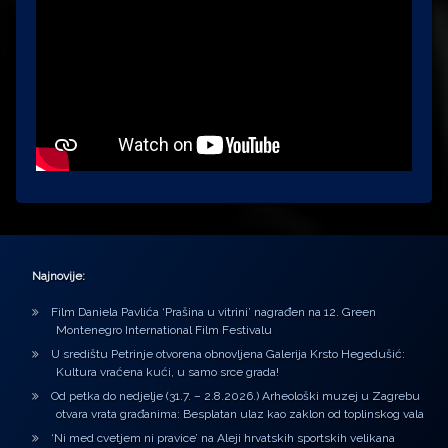
Najnovije:
Film Daniela Pavlića ‘Prašina u vitrini’ nagrađen na 12. Green
Montenegro International Film Festivalu
U središtu Petrinje otvorena obnovljena Galerija Krsto Hegedušić:
Kultura vraćena kući, u samo srce grada!
Od petka do nedjelje (31.7. – 2.8.2026.) Arheološki muzej u Zagrebu
otvara vrata građanima: Besplatan ulaz kao zaklon od toplinskog vala
‘Ni med cvetjem ni pravice’ na Aleji hrvatskih sportskih velikana