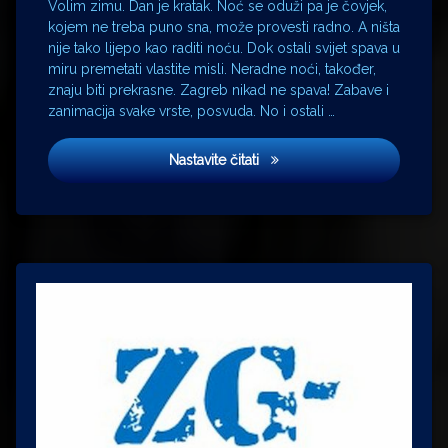
Volim zimu. Dan je kratak. Noć se oduži pa je čovjek,
poslovna
kojem ne treba puno sna, može provesti radno. A ništa
zona
nije tako lijepo kao raditi noću. Dok ostali svijet spava u
Sisak
miru premetati vlastite misli. Neradne noći, također,
Slavijatrans
znaju biti prekrasne. Zagreb nikad ne spava! Zabave i
zanimacija svake vrste, posvuda. No i ostali …
Švicarska
željeznica
Prikaze
Nastavite čitati
žuti
kolač