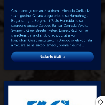
Casablanca je romantična drama Michaela Curtiza iz
1942. godine. Glavne uloge pripale su Humphreyju
Bogartu, Ingrid Bergman i Paulu Henreidu, te su
sporedne pripale Claudeu Rainsu, Conradu Veidtu,
Sydneyju Greenstreetu i Peteru Lorreu. Radnjom je
smještena u marokanski grad pod višijskom
kontrolom Casablancu tijekom Drugog svjetskog rata,
a fokusira se na sukob između, prema riječima …
Casablanca
Nastavite čitati