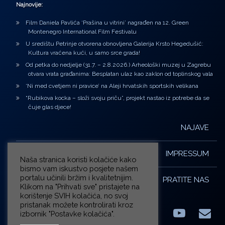
Najnovije:
Film Daniela Pavlića ‘Prašina u vitrini’ nagrađen na 12. Green
Montenegro International Film Festivalu
U središtu Petrinje otvorena obnovljena Galerija Krsto Hegedušić:
Kultura vraćena kući, u samo srce grada!
Od petka do nedjelje (31.7. – 2.8.2026.) Arheološki muzej u Zagrebu
otvara vrata građanima: Besplatan ulaz kao zaklon od toplinskog vala
‘Ni med cvetjem ni pravice’ na Aleji hrvatskih sportskih velikana
“Rubikova kocka – složi svoju priču”, projekt nastao iz potrebe da se
čuje glas djece!
NAJAVE
IMPRESSUM
Naša stranica koristi kolačiće kako
bismo vam iskustvo posjete našem
portalu učinili bržim i kvalitetnijim.
PRATITE NAS
Klikom na "Prihvati sve" pristajete na
korištenje SVIH kolačića, no svoj
pristanak možete kontrolirati kroz
izbornik "Postavke kolačića".
Facebook
LinkedIn
YouTub
E-m