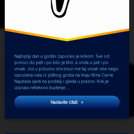
Najtopliji dan u godini započeo je krikom. Sve od
ponoći do peti i po bilo je tiho, a onda u pet i po
vrisak. Još u polusnu smrznuo me taj vrisak više nego
ispružena ruka iz plitkog groba na kraju filma Carrie.
Najdraža sjedi na postelji i gleda u prazno. Krik je
izazvao refleksno buđenje, …
Vrisak
Nastavite čitati