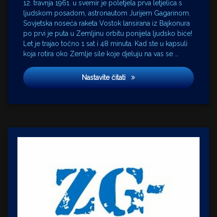
12. travnja 1961. u svemir je poletjela prva letjelica s
ljudskom posadom, astronautom Jurijem Gagarinom.
Sovjetska noseća raketa Vostok lansirana iz Bajkonura
po prvi je puta u Zemljinu orbitu ponijela ljudsko biće!
Let je trajao točno 1 sat i 48 minuta. Kad ste u kapsuli
koja rotira oko Zemlje sile koje djeluju na vas se …
Femur
Nastavite čitati