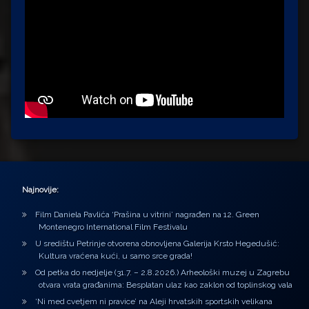
Najnovije:
Film Daniela Pavlića ‘Prašina u vitrini’ nagrađen na 12. Green
Montenegro International Film Festivalu
U središtu Petrinje otvorena obnovljena Galerija Krsto Hegedušić:
Kultura vraćena kući, u samo srce grada!
Od petka do nedjelje (31.7. – 2.8.2026.) Arheološki muzej u Zagrebu
otvara vrata građanima: Besplatan ulaz kao zaklon od toplinskog vala
‘Ni med cvetjem ni pravice’ na Aleji hrvatskih sportskih velikana