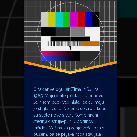
Ivan Raos
kompanjoni
Milka Babović
ortaci
partneri
PCL84
pentoda
prosjaci i sinovi
RTZ
televizor
trioda
Ortaklar ve oğullar Zima 1964. na
turske serije
1965. Moji roditelji čekali su prinovu.
Ja nisam očekivao ništa. Ipak u maju
je stigla sestra. No prije sestre u kuću
su stigle nove stvari. Kombinirani
štednjak; struja-plin. Obodinov
frižider. Mašina za pranje veša, ona s
pužem, pa se prljava roba stavljala