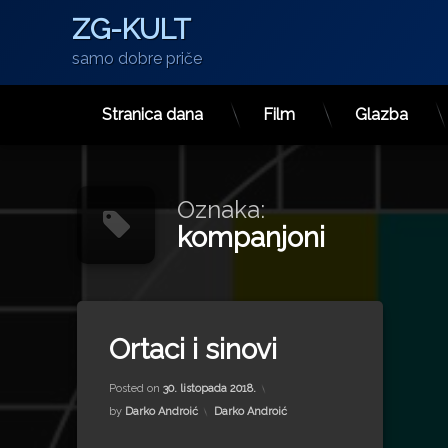
ZG-KULT
samo dobre priče
Stranica dana
Film
Glazba
Preskoči
na
sadržaj
Oznaka:
kompanjoni
Tagged
Antun Vrdoljak
Ortaci i sinovi
Arsen Dedić
Updated on
16. rujna 2022.
crni biser
Posted on
30. listopada 2018.
dalmatinsko zagorje
Kategorije:
by
Darko Androić
Darko Androić
Ei Niš