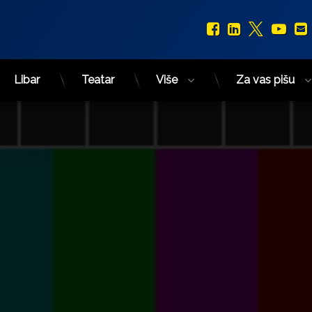
Facebook
LinkedIn
X.com
You
Libar
Teatar
Više
Za vas pišu