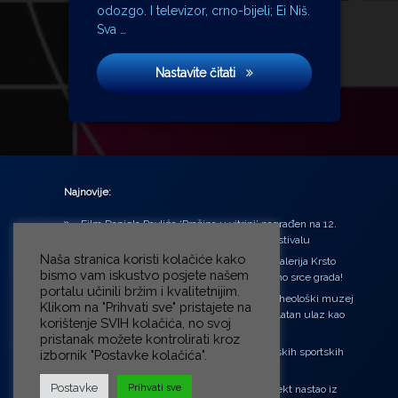
odozgo. I televizor, crno-bijeli; Ei Niš.
Sva …
Ortaci i sinovi
Nastavite čitati
Najnovije:
Film Daniela Pavlića ‘Prašina u vitrini’ nagrađen na 12.
Green Montenegro International Film Festivalu
Naša stranica koristi kolačiće kako
U središtu Petrinje otvorena obnovljena Galerija Krsto
bismo vam iskustvo posjete našem
Hegedušić: Kultura vraćena kući, u samo srce grada!
portalu učinili bržim i kvalitetnijim.
Od petka do nedjelje (31.7. – 2.8.2026.) Arheološki muzej
Klikom na "Prihvati sve" pristajete na
u Zagrebu otvara vrata građanima: Besplatan ulaz kao
korištenje SVIH kolačića, no svoj
zaklon od toplinskog vala
pristanak možete kontrolirati kroz
‘Ni med cvetjem ni pravice’ na Aleji hrvatskih sportskih
izbornik "Postavke kolačića".
velikana
Postavke
Prihvati sve
“Rubikova kocka – složi svoju priču”, projekt nastao iz