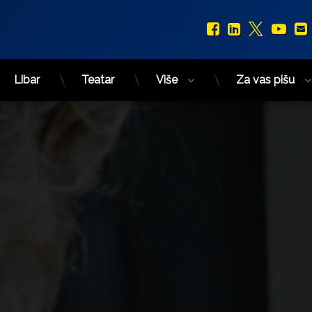
Facebook
LinkedIn
X.com
You
Libar
Teatar
Više
Za vas pišu