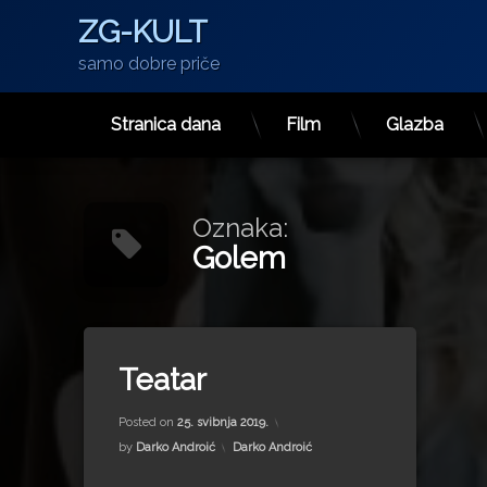
ZG-KULT
samo dobre priče
Stranica dana
Film
Glazba
Preskoči
na
sadržaj
Oznaka:
Golem
Tagged
Anđela Ramljak
Teatar
Arija Rizvić
Updated on
31. siječnja 2024.
civilizacija
Posted on
25. svibnja 2019.
Filip Nola
Kategorije:
by
Darko Androić
Darko Androić
Golem