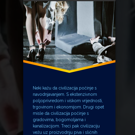
izborna šutnja
kazalište
Mateo Videk
Paško Vukasović
Petra Svrtan
premijera
Sloboda
teatar
Tri X i ja
z/k/m/
Neki kažu da civilizacija počinje s
navodnjavanjem. S ekstenzivnom
poljoprivredom i viškom vrijednosti,
trgovinom i ekonomijom. Drugi opet
misle da civilizacija počinje s
gradovima, bogomoljama i
kanalizacijom. Treći pak civilizaciju
vežu uz proizvodnju piva i sličnih