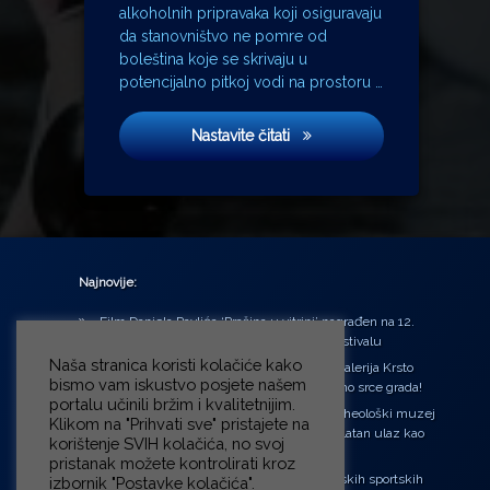
alkoholnih pripravaka koji osiguravaju
da stanovništvo ne pomre od
boleština koje se skrivaju u
potencijalno pitkoj vodi na prostoru …
Teatar
Nastavite čitati
Najnovije:
Film Daniela Pavlića ‘Prašina u vitrini’ nagrađen na 12.
Green Montenegro International Film Festivalu
Naša stranica koristi kolačiće kako
U središtu Petrinje otvorena obnovljena Galerija Krsto
bismo vam iskustvo posjete našem
Hegedušić: Kultura vraćena kući, u samo srce grada!
portalu učinili bržim i kvalitetnijim.
Od petka do nedjelje (31.7. – 2.8.2026.) Arheološki muzej
Klikom na "Prihvati sve" pristajete na
u Zagrebu otvara vrata građanima: Besplatan ulaz kao
korištenje SVIH kolačića, no svoj
zaklon od toplinskog vala
pristanak možete kontrolirati kroz
‘Ni med cvetjem ni pravice’ na Aleji hrvatskih sportskih
izbornik "Postavke kolačića".