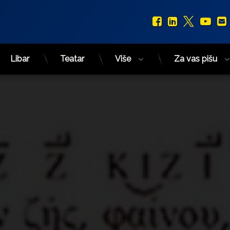
Facebook
LinkedIn
X.com
You
Libar
Teatar
Više
Za vas pišu