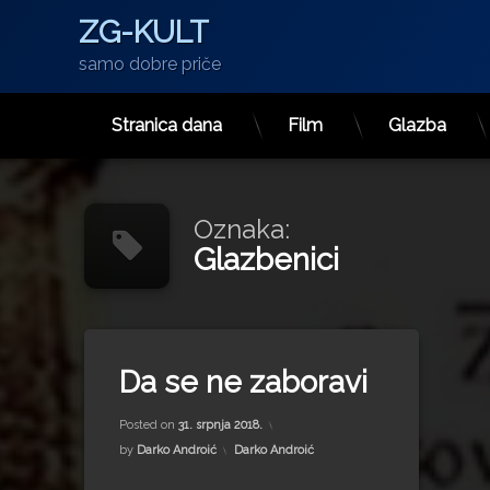
ZG-KULT
samo dobre priče
Stranica dana
Film
Glazba
Preskoči
na
sadržaj
Oznaka:
Glazbenici
Tagged
glazba
Da se ne zaboravi
Glazbenici
Updated on
15. srpnja 2022.
muzičari
Posted on
31. srpnja 2018.
Oliver Dragojević
Kategorije:
by
Darko Androić
Darko Androić
Seikil