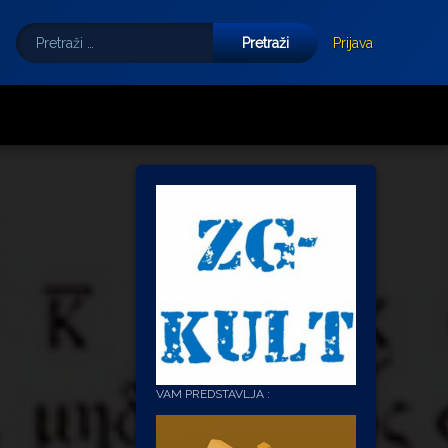
Pretraži:
Tube
E-mail
Prijava
VAM PREDSTAVLJA :