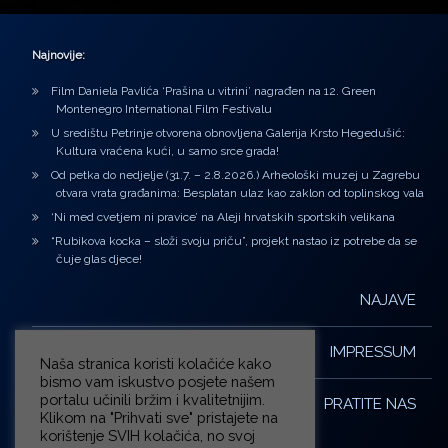
Najnovije:
Film Daniela Pavlića ‘Prašina u vitrini’ nagrađen na 12. Green
Montenegro International Film Festivalu
U središtu Petrinje otvorena obnovljena Galerija Krsto Hegedušić:
Kultura vraćena kući, u samo srce grada!
Od petka do nedjelje (31.7. – 2.8.2026.) Arheološki muzej u Zagrebu
otvara vrata građanima: Besplatan ulaz kao zaklon od toplinskog vala
‘Ni med cvetjem ni pravice’ na Aleji hrvatskih sportskih velikana
“Rubikova kocka – složi svoju priču”, projekt nastao iz potrebe da se
čuje glas djece!
NAJAVE
IMPRESSUM
Naša stranica koristi kolačiće kako
bismo vam iskustvo posjete našem
portalu učinili bržim i kvalitetnijim.
PRATITE NAS
Klikom na "Prihvati sve" pristajete na
korištenje SVIH kolačića, no svoj