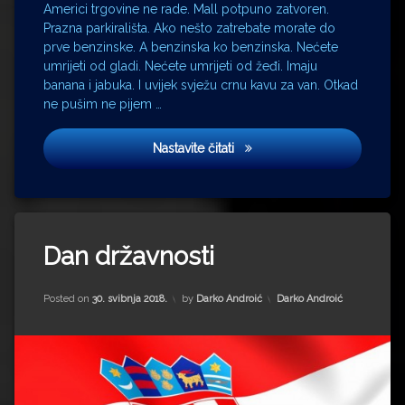
Americi trgovine ne rade. Mall potpuno zatvoren.
trgovci
Prazna parkirališta. Ako nešto zatrebate morate do
trgovina
prve benzinske. A benzinska ko benzinska. Nećete
umrijeti od gladi. Nećete umrijeti od žeđi. Imaju
banana i jabuka. I uvijek svježu crnu kavu za van. Otkad
ne pušim ne pijem …
Black Friday
Nastavite čitati
Tagged
Dan državnosti
Dan
Državnosti
Dan
Updated on
31. siječnja 2024.
Kategorije:
Posted on
30. svibnja 2018.
by
Darko Androić
Darko Androić
hrvatske
državnosti
Dan
neovisnosti
Dan
nezavisnosti